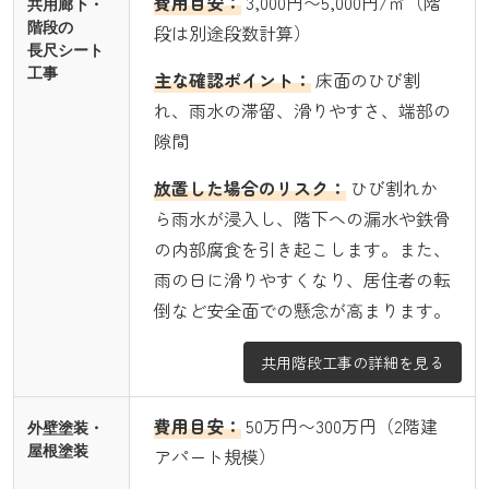
費用目安：
3,000円〜5,000円/㎡（階
共用廊下・
階段の
段は別途段数計算）
長尺シート
工事
主な確認ポイント：
床面のひび割
れ、雨水の滞留、滑りやすさ、端部の
隙間
放置した場合のリスク：
ひび割れか
ら雨水が浸入し、階下への漏水や鉄骨
の内部腐食を引き起こします。また、
雨の日に滑りやすくなり、居住者の転
倒など安全面での懸念が高まります。
共用階段工事の詳細を見る
費用目安：
50万円〜300万円（2階建
外壁塗装・
屋根塗装
アパート規模）