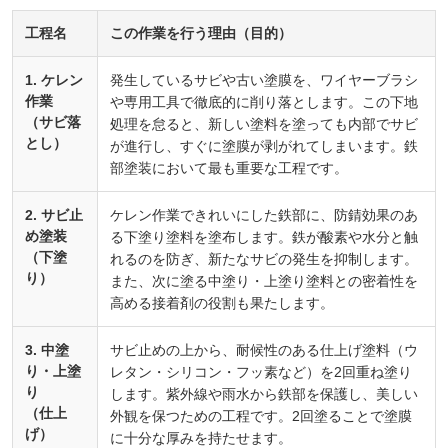
工程名
この作業を行う理由（目的）
1. ケレン
発生しているサビや古い塗膜を、ワイヤーブラシ
作業
や専用工具で徹底的に削り落とします。この下地
（サビ落
処理を怠ると、新しい塗料を塗っても内部でサビ
とし）
が進行し、すぐに塗膜が剥がれてしまいます。鉄
部塗装において最も重要な工程です。
2. サビ止
ケレン作業できれいにした鉄部に、防錆効果のあ
め塗装
る下塗り塗料を塗布します。鉄が酸素や水分と触
（下塗
れるのを防ぎ、新たなサビの発生を抑制します。
り）
また、次に塗る中塗り・上塗り塗料との密着性を
高める接着剤の役割も果たします。
3. 中塗
サビ止めの上から、耐候性のある仕上げ塗料（ウ
り・上塗
レタン・シリコン・フッ素など）を2回重ね塗り
り
します。紫外線や雨水から鉄部を保護し、美しい
（仕上
外観を保つための工程です。2回塗ることで塗膜
げ）
に十分な厚みを持たせます。