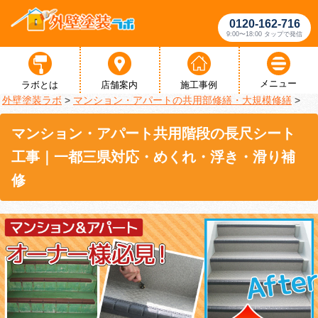
0120-162-716
9:00〜18:00 タップで発信
メニュー
ラボとは
店舗案内
施工事例
外壁塗装ラボ
>
マンション・アパートの共用部修繕・大規模修繕
>
マンション・アパート共用階段の長尺シート
工事｜一都三県対応・めくれ・浮き・滑り補
修