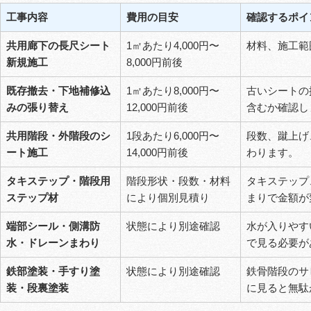
工事内容
費用の目安
確認するポイ
共用廊下の長尺シート
1㎡あたり4,000円〜
材料、施工範
新規施工
8,000円前後
既存撤去・下地補修込
1㎡あたり8,000円〜
古いシートの
みの張り替え
12,000円前後
含むか確認し
共用階段・外階段のシ
1段あたり6,000円〜
段数、蹴上げ
ート施工
14,000円前後
わります。
タキステップ・階段用
階段形状・段数・材料
タキステップ
ステップ材
により個別見積り
まりで金額が
端部シール・側溝防
状態により別途確認
水が入りやす
水・ドレーンまわり
で見る必要が
鉄部塗装・手すり塗
状態により別途確認
鉄骨階段のサ
装・段裏塗装
に見ると無駄