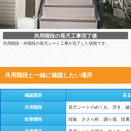
共用階段の長尺工事完了後
共用階段・外階段の長尺シート工事が完了した状態です。
共用階段と一緒に確認したい場所
確認箇所
見
共用階段
長尺シートのめくれ、浮き、破
鉄骨階段
段板、ささら桁、踊り場、段裏