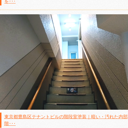
を･･･
東京都豊島区テナントビルの階段室塗装｜暗い・汚れた内部
階･･･