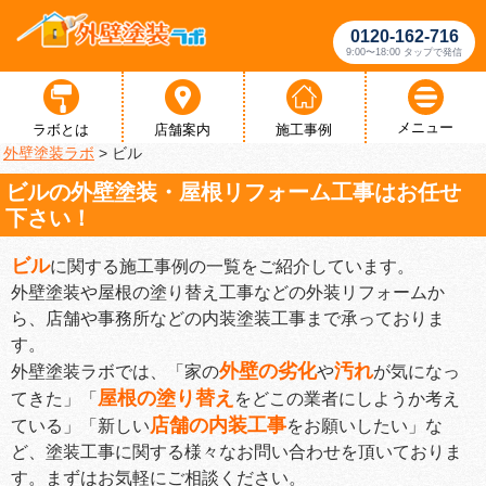
0120-162-716
9:00〜18:00 タップで発信
メニュー
ラボとは
店舗案内
施工事例
外壁塗装ラボ
>
ビル
ビルの外壁塗装・屋根リフォーム工事はお任せ
下さい！
ビル
に関する施工事例の一覧をご紹介しています。
外壁塗装や屋根の塗り替え工事などの外装リフォームか
ら、店舗や事務所などの内装塗装工事まで承っておりま
す。
外壁の劣化
汚れ
外壁塗装ラボでは、「家の
や
が気になっ
屋根の塗り替え
てきた」「
をどこの業者にしようか考え
店舗の内装工事
ている」「新しい
をお願いしたい」な
ど、塗装工事に関する様々なお問い合わせを頂いておりま
す。まずはお気軽にご相談ください。