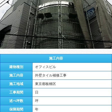
施工内容
建物種別
オフィスビル
施工内容
外壁タイル補修工事
施工地域
東京都板橋区
工事期間
日
述べ坪数
坪
保障期間
年