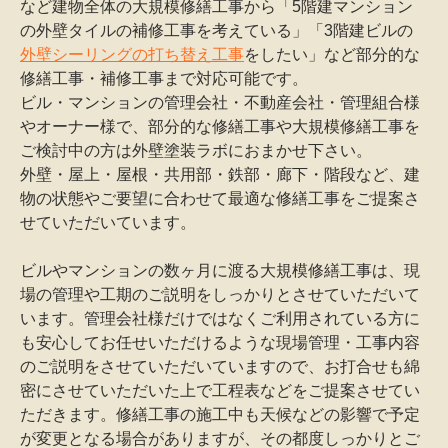
など建物全体の大規模修繕工事から「5階建マンション
の外壁タイルの補修工事を考えている」「3階建ビルの
外壁シーリングの打ち替え工事
をしたい」など部分的な
修繕工事・補修工事まで対応可能です。
ビル・マンションの管理会社・不動産会社・管理組合様
やオーナー様で、部分的な修繕工事や大規模修繕工事を
ご検討中の方は外壁塗装ラボにおまかせ下さい。
外壁・屋上・屋根・共用部・鉄部・廊下・階段など、建
物の状態やご要望に合わせて最適な修繕工事をご提案さ
せていただいています。
ビルやマンションの数ヶ月に渡る大規模修繕工事は、現
場の管理や工期のご説明をしっかりとさせていただいて
います。管理会社様だけではなくご利用されている方に
も安心してお任せいただけるような現場管理・工事内容
のご説明をさせていただいていますので、お打合せも綿
密にさせていただいた上で工程表などをご提案させてい
ただきます。修繕工事の施工中も天候などの影響で予定
が変更となる場合がありますが、その都度しっかりとご