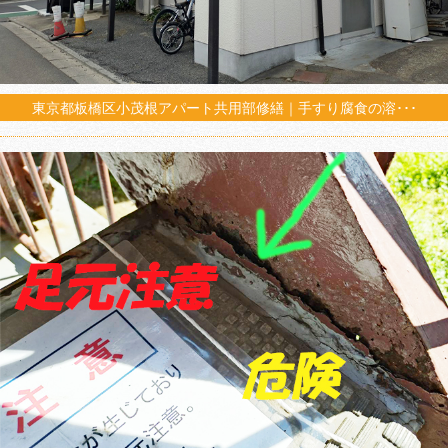
東京都板橋区小茂根アパート共用部修繕｜手すり腐食の溶･･･