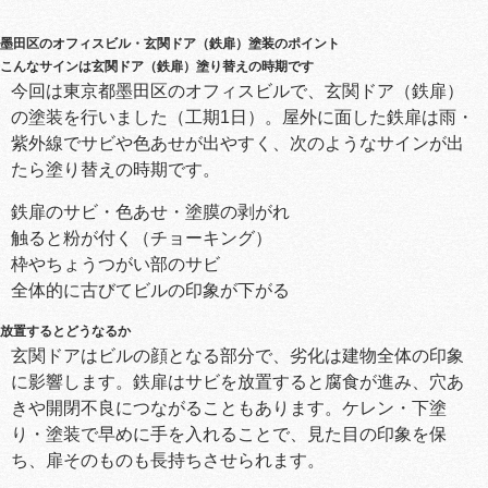
墨田区のオフィスビル・玄関ドア（鉄扉）塗装のポイント
こんなサインは玄関ドア（鉄扉）塗り替えの時期です
今回は東京都墨田区のオフィスビルで、玄関ドア（鉄扉）
の塗装を行いました（工期1日）。屋外に面した鉄扉は雨・
紫外線でサビや色あせが出やすく、次のようなサインが出
たら塗り替えの時期です。
鉄扉のサビ・色あせ・塗膜の剥がれ
触ると粉が付く（チョーキング）
枠やちょうつがい部のサビ
全体的に古びてビルの印象が下がる
放置するとどうなるか
玄関ドアはビルの顔となる部分で、劣化は建物全体の印象
に影響します。鉄扉はサビを放置すると腐食が進み、穴あ
きや開閉不良につながることもあります。ケレン・下塗
り・塗装で早めに手を入れることで、見た目の印象を保
ち、扉そのものも長持ちさせられます。