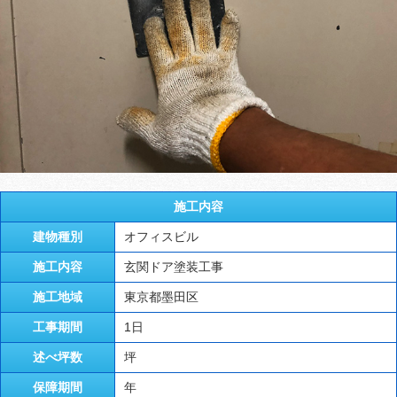
施工内容
建物種別
オフィスビル
施工内容
玄関ドア塗装工事
施工地域
東京都墨田区
工事期間
1日
述べ坪数
坪
保障期間
年