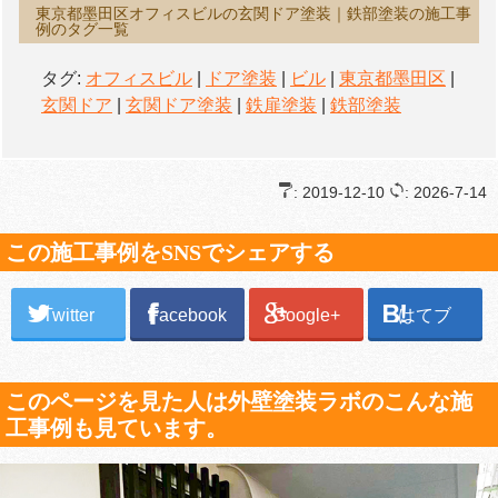
東京都墨田区オフィスビルの玄関ドア塗装｜鉄部塗装の施工事
例のタグ一覧
タグ:
オフィスビル
|
ドア塗装
|
ビル
|
東京都墨田区
|
玄関ドア
|
玄関ドア塗装
|
鉄扉塗装
|
鉄部塗装
: 2019-12-10
: 2026-7-14
この施工事例をSNSでシェアする
Twitter
Facebook
Google+
はてブ
このページを見た人は外壁塗装ラボのこんな施
工事例も見ています。