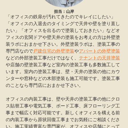
担当：山岸
「オフィスの鉄扉が汚れてきたのでキレイにしたい」
「オフィスの入退去のタイミングで天井や壁を塗り直し
たい」「オフィスを出るので塗装しておきたい」などオ
フィスの玄関ドアや壁天井の塗装をお考えの方は外壁塗
装ラボにおまかせ下さい。外壁塗装ラボは、塗装工事の
専門店なので
戸建住宅の外壁塗装
や
アパートの外壁塗装
などの外部塗装工事だけではなく、
テナントの天井塗装
や店舗の壁塗装工事など室内の塗装工事も多数施工して
います。室内の塗装工事は、壁・天井の塗装の他にカウ
ンターや窓枠などの木部塗装も施工可能です。塗装工事
のことなら専門店におまかせ下さい。
オフィスの内装工事は、壁や天井の塗装工事の他にクロ
ス貼替工事や電気工事、ボード工事、床フローリング工
事まで幅広く対応可能です。新しくオフィスを構える前
の内装工事から原状回復工事までお気軽にご相談くださ
い。施工実績豊富な専門家が、オフィスや店舗にとって