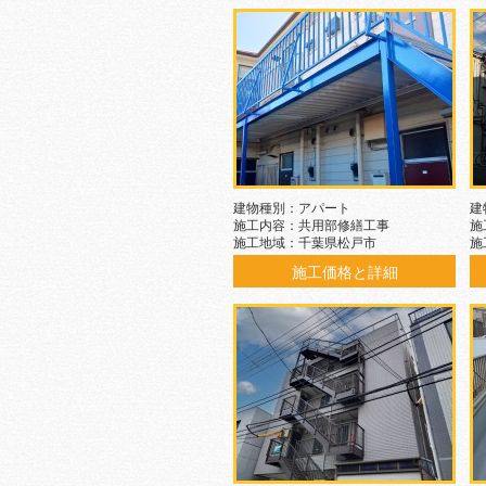
建物種別：アパート
建
施工内容：共用部修繕工事
施
施工地域：千葉県松戸市
施
施工価格と詳細