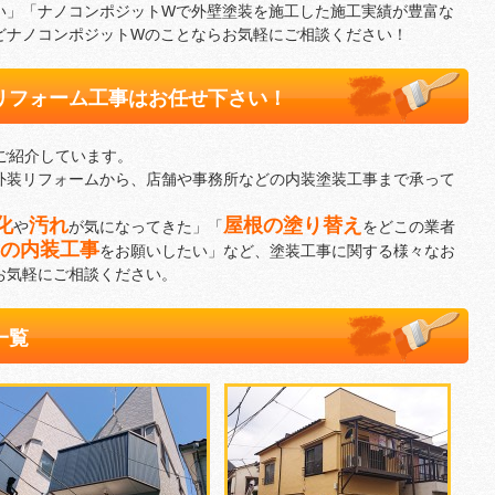
い」「ナノコンポジットWで外壁塗装を施工した施工実績が豊富な
どナノコンポジットWのことならお気軽にご相談ください！
リフォーム工事はお任せ下さい！
ご紹介しています。
外装リフォームから、店舗や事務所などの内装塗装工事まで承って
化
汚れ
屋根の塗り替え
や
が気になってきた」「
をどこの業者
の内装工事
をお願いしたい」など、塗装工事に関する様々なお
お気軽にご相談ください。
一覧