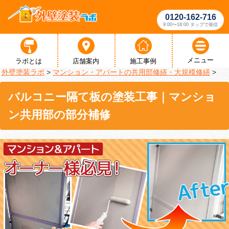
0120-162-716
9:00〜18:00 タップで発信
メニュー
ラボとは
店舗案内
施工事例
外壁塗装ラボ
>
マンション・アパートの共用部修繕・大規模修繕
>
バルコニー隔て板の塗装工事｜マンショ
ン共用部の部分補修