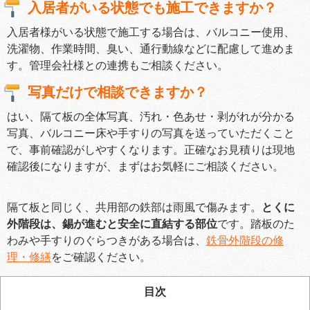
入居者がいる状態でも施工できますか？
入居者様がいる状態で施工する場合は、バルコニー使用、
洗濯物、作業時間、臭い、通行動線などに配慮して進めま
す。管理会社様との連携もご相談ください。
写真だけで相談できますか？
はい、隔て板の全体写真、汚れ・色あせ・剥がれが分かる
写真、バルコニー床や手すりの写真を送っていただくこと
で、事前確認がしやすくなります。正確なお見積りは現地
確認後になりますが、まずはお気軽にご相談ください。
隔て板と同じく、共用部の鉄部は雨風で傷みます。
とくに
外階段は、錫が進むと安全に直結する部位
です。踏板のた
わみや手すりのぐらつきがある場合は、
鉄骨外階段の修
理・修繕
をご確認ください。
目次