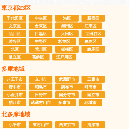
東京都23区
千代田区
中央区
港区
新宿区
文京区
台東区
墨田区
江東区
品川区
目黒区
大田区
世田谷区
渋谷区
中野区
杉並区
豊島区
北区
荒川区
板橋区
練馬区
足立区
葛飾区
江戸川区
多摩地域
八王子市
立川市
武蔵野市
三鷹市
府中市
昭島市
調布市
町田市
小金井市
日野市
国分寺市
国立市
狛江市
武蔵村山市
多摩市
稲城市
北多摩地域
小平市
東村山市
西東京市
清瀬市