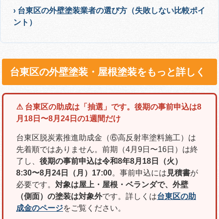
› 台東区の外壁塗装業者の選び方（失敗しない比較ポイ
ント）
台東区の外壁塗装・屋根塗装をもっと詳しく
⚠ 台東区の助成は「抽選」です。後期の事前申込は8
月18日〜8月24日の1週間だけ
台東区脱炭素推進助成金（⑥高反射率塗料施工）は
先着順ではありません。前期（4月9日〜16日）は終
了し、
後期の事前申込は令和8年8月18日（火）
8:30〜8月24日（月）17:00
。事前申込には
見積書
が
必要です。
対象は屋上・屋根・ベランダで、外壁
（側面）の塗装は対象外
です。詳しくは
台東区の助
成金のページ
をご覧ください。