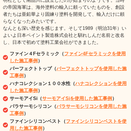
明社として南品川に設立したのが始まりのようです。当時
の帝国海軍は、海外塗料の輸入に頼っていたものを、創設
者たちは亜鉛華より固練り塗料を開発して、輸入だけに頼
らなくなったみたいです。
なんとも深い歴史を感じます。そして1989（明治31年）い
よいよ日本ペイント製造株式会社と馴れしんだ名前と改名
し、日本で初めて塗料工業会社ができました。
ファイン４Fセラミック（
ファイン4Fセラミックを使用
した施工事例
）
パーフェクトトップ（
パーフェクトトップを使用した施
工事例
）
ハナコレクション１００水性（
ハナコレクションを使用
した施工事例
）
サーモアイSi（
サーモアイSiを使用した施工事例
）
パラサーモシリコン（
パラサーモシリコンを使用した施
工事例
）
ファインシリコンベスト（
ファインシリコンベストを使
用した施工事例
）