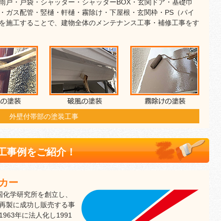
雨戸・戸袋・シャッター・シャッターBOX・玄関ドア・基礎巾
・ガス配管・竪樋・軒樋・霧除け・下屋根・玄関枠・PS（パイ
を施工することで、建物全体のメンテナンス工事・補修工事をす
外壁付帯部の塗装工事
工事例をご紹介！
ーカー
四国化学研究所を創立し、
再製に成功し販売する事
63年に法人化し1991