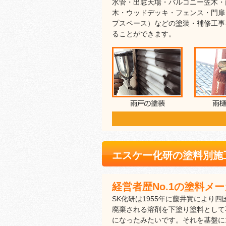
水管・出窓天場・バルコニー笠木・
木・ウッドデッキ・フェンス・門扉
プスペース）などの塗装・補修工事
ることができます。
エスケー化研の塗料別施
経営者歴No.1の塗料メ
SK化研は1955年に藤井實により
廃棄される溶剤を下塗り塗料として
になったみたいです。それを基盤に19