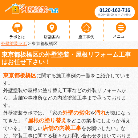
0120-162-716
9:00〜18:00 タップで発信
メニュー
ラボとは
店舗案内
施工事例
外壁塗装ラボ
>
東京都板橋区
東京都板橋区の外壁塗装・屋根リフォーム工事
はお任せ下さい！
東京都板橋区
に関する施工事例の一覧をご紹介していま
す。
外壁塗装や屋根の塗り替え工事などの外装リフォームか
ら、店舗や事務所などの内装塗装工事まで承っておりま
す。
外壁の劣化
汚れ
外壁塗装ラボでは、「家の
や
が気になっ
屋根の塗り替え
てきた」「
をどこの業者にしようか考え
店舗の内装工事
ている」「新しい
をお願いしたい」な
ど、塗装工事に関する様々なお問い合わせを頂いておりま