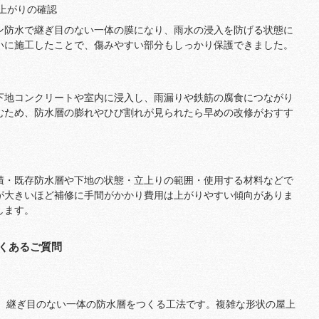
上がりの確認
ン防水で継ぎ目のない一体の膜になり、雨水の浸入を防げる状態に
いに施工したことで、傷みやすい部分もしっかり保護できました。
下地コンクリートや室内に浸入し、雨漏りや鉄筋の腐食につながり
むため、防水層の膨れやひび割れが見られたら早めの改修がおすす
積・既存防水層や下地の状態・立上りの範囲・使用する材料などで
が大きいほど補修に手間がかかり費用は上がりやすい傾向がありま
します。
くあるご質問
て、継ぎ目のない一体の防水層をつくる工法です。複雑な形状の屋上