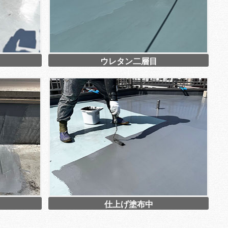
ウレタン二層目
仕上げ塗布中