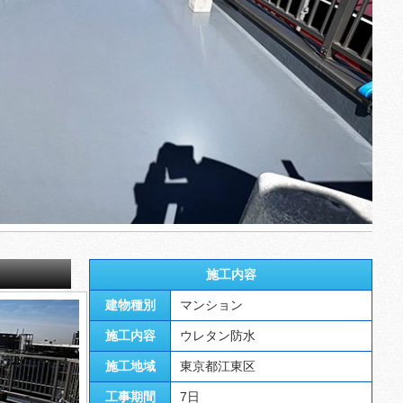
施工内容
建物種別
マンション
施工内容
ウレタン防水
施工地域
東京都江東区
工事期間
7日