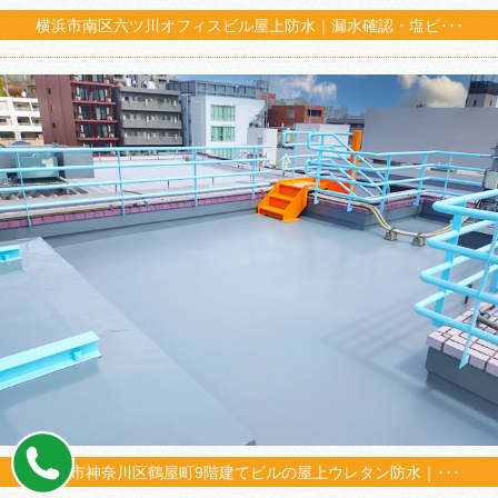
横浜市南区六ツ川オフィスビル屋上防水｜漏水確認・塩ビ･･･
横浜市神奈川区鶴屋町9階建てビルの屋上ウレタン防水｜･･･