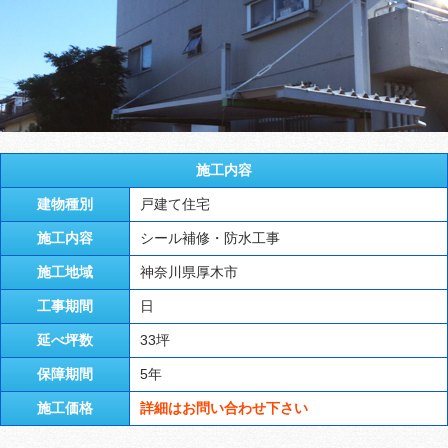
施工内容
建物種別
戸建て住宅
施工内容
シール補修・防水工事
施工地域
神奈川県厚木市
工事期間
日
延べ坪数
33坪
保障期間
5年
施工価格
詳細はお問い合わせ下さい