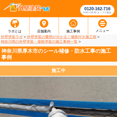
0120-162-716
9:00〜18:00 タップで発信
メニュー
ラボとは
店舗案内
施工事例
外壁塗装ラボ
>
外壁塗装の費用が分かる！価格付き施工例
>
神奈川県の外壁塗装・屋根塗装の施工事例一覧
>
神奈川県厚木市のシール補修・防水工事の施工
事例
施工中