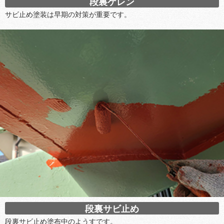
段裏ケレン
サビ止め塗装は早期の対策が重要です。
段裏サビ止め
段裏サビ止め塗布中のようすです。