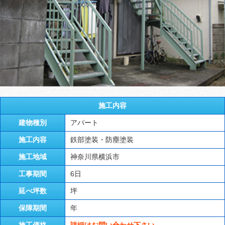
施工内容
建物種別
アパート
施工内容
鉄部塗装・防塵塗装
施工地域
神奈川県横浜市
工事期間
6日
延べ坪数
坪
保障期間
年
施工価格
詳細はお問い合わせ下さい