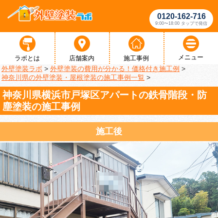
0120-162-716
9:00〜18:00 タップで発信
メニュー
ラボとは
店舗案内
施工事例
外壁塗装ラボ
>
外壁塗装の費用が分かる！価格付き施工例
>
神奈川県の外壁塗装・屋根塗装の施工事例一覧
>
神奈川県横浜市戸塚区アパートの鉄骨階段・防
塵塗装の施工事例
施工後