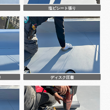
塩ビシート張り
り
ディスク圧着