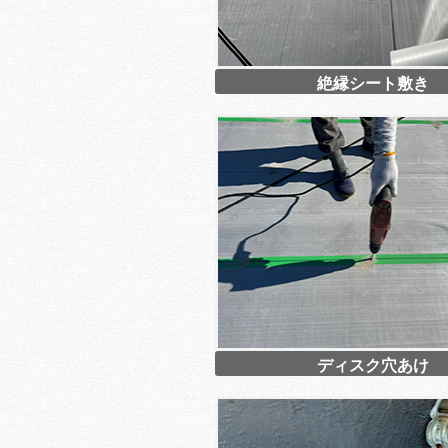
絶縁シート敷き
ディスク穴あけ