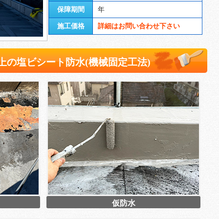
保障期間
年
施工価格
詳細はお問い合わせ下さい
上の塩ビシート防水(機械固定工法)
仮防水