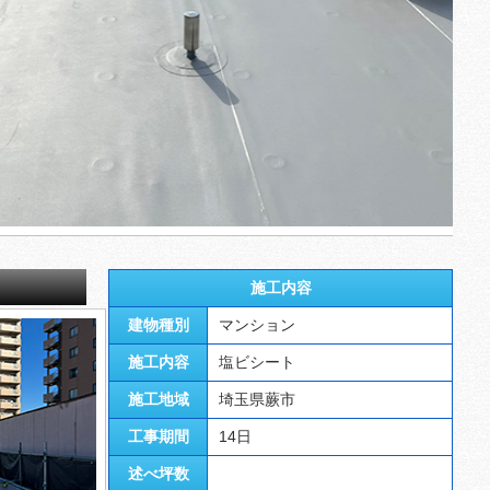
施工内容
建物種別
マンション
施工内容
塩ビシート
施工地域
埼玉県蕨市
工事期間
14日
述べ坪数