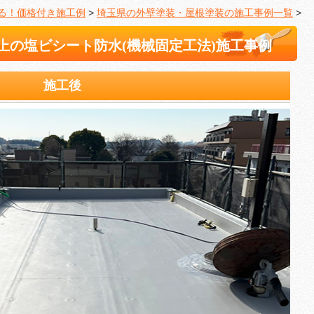
る！価格付き施工例
>
埼玉県の外壁塗装・屋根塗装の施工事例一覧
>
上の塩ビシート防水(機械固定工法)施工事例
施工後