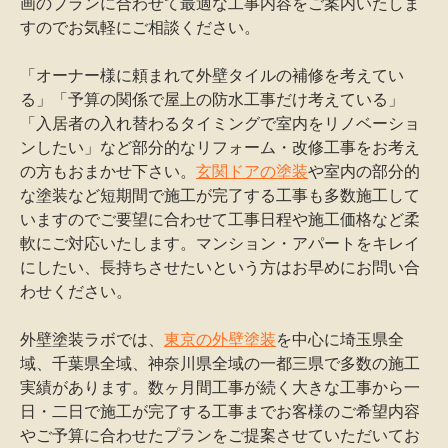
画のプランに合わせて最適な工事内容をご案内いたしま
すのでお気軽にご相談ください。
「オーナー様に頼まれて外壁タイルの補修を考えてい
る」「予算の関係で屋上の防水工事だけ考えている」
「入居者の入れ替わるタイミングで室内をリノベーショ
ンしたい」など部分的なリフォーム・改修工事をお考え
の方もおまかせ下さい。
玄関ドアの塗装
や室内の部分的
な塗装など短期間で施工が完了する工事も多数施工して
いますのでご要望に合わせて工事日程や施工価格など柔
軟にご対応いたします。マンション・アパートをキレイ
にしたい、長持ちさせたいという方はお早めにお問い合
わせください。
外壁塗装ラボでは、
東京の外壁塗装
を中心に埼玉県全
域、千葉県全域、神奈川県全域の一都三県で多数の施工
実績があります。数ヶ月間工事が続く大きな工事から一
日・二日で施工が完了する工事までお客様のご希望内容
やご予算に合わせたプランをご提案させていただいてお