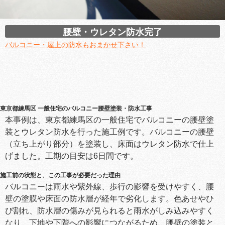
腰壁・ウレタン防水完了
バルコニー・屋上の防水もおまかせ下さい！
東京都練馬区 一般住宅のバルコニー腰壁塗装・防水工事
本事例は、東京都練馬区の一般住宅でバルコニーの腰壁塗
装とウレタン防水を行った施工例です。バルコニーの腰壁
（立ち上がり部分）を塗装し、床面はウレタン防水で仕上
げました。工期の目安は6日間です。
施工前の状態と、この工事が必要だった理由
バルコニーは雨水や紫外線、歩行の影響を受けやすく、腰
壁の塗膜や床面の防水層が経年で劣化します。色あせやひ
び割れ、防水層の傷みが見られると雨水がしみ込みやすく
なり、下地や下階への影響につながるため、腰壁の塗装と