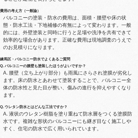
費用の考え方（一般論）
バルコニーの塗装・防水の費用は、面積・腰壁や床の状
態・防水工法・下地補修の有無によって変わります。一般
的には、外壁塗装と同時に行うと足場や洗浄を共有できて
効率的な場合があります。正確な費用は現地調査のうえで
のお見積りになります。
練馬区・バルコニー防水でよくあるご質問
Q. バルコニーの腰壁も塗装したほうがよいですか？
A. 腰壁（立ち上がり部分）も雨風にさらされ塗膜が劣化し
ます。床の防水とあわせて塗装することで、バルコニー全
体の防水性と見た目が整い、傷みの進行を抑えやすくなり
ます。
Q. ウレタン防水とはどんな工法ですか？
A. 液状のウレタン樹脂を塗り重ねて防水層をつくる塗膜防
水です。複雑な形状のバルコニーにも継ぎ目なく施工しや
すく、住宅の防水で広く用いられています。