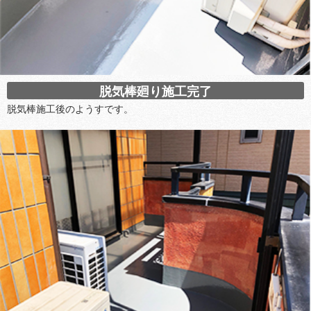
脱気棒廻り施工完了
脱気棒施工後のようすです。