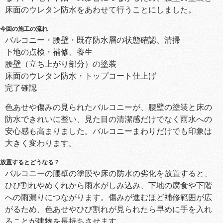
床面のウレタン防水をあわせて行うことにしました。
今回の施工の流れ
バルコニー・腰壁・既存防水層の状態確認、清掃
下地の点検・補修、養生
腰壁（立ち上がり部分）の塗装
床面のウレタン防水・トップコート仕上げ
完了確認
色あせや傷みの見られたバルコニーが、腰壁の塗装と床の
防水できれいに整い、見た目の清潔感だけでなく雨水への
安心感も高まりました。バルコニーまわりだけでも印象は
大きく変わります。
放置するとどうなる？
バルコニーの腰壁の塗膜や床の防水の劣化を放置すると、
ひび割れやめくれから雨水がしみ込み、下地の腐食や下階
への雨漏りにつながります。傷みが進むほど補修範囲が広
がるため、色あせやひび割れが見られたら早めに手を入れ
ることが建物を長持ちさせます。