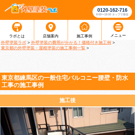
0120-162-716
9:00〜18:00 タップで発信
メニュー
ラボとは
店舗案内
施工事例
外壁塗装ラボ
>
外壁塗装の費用が分かる！価格付き施工例
>
東京都の外壁塗装・屋根塗装の施工事例一覧
>
東京都練馬区の一般住宅バルコニー腰壁・防水
工事の施工事例
施工後