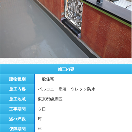
施工内容
建物種別
一般住宅
施工内容
バルコニー塗装・ウレタン防水
施工地域
東京都練馬区
工事期間
６日
述べ坪数
坪
保障期間
年