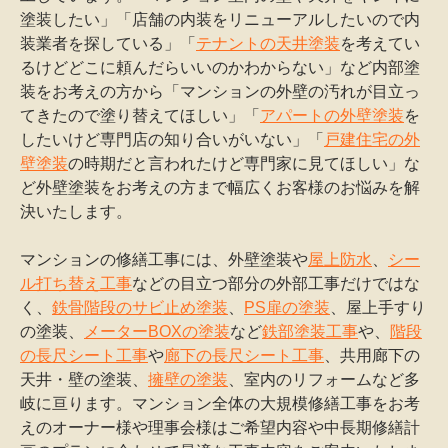
塗装したい」「店舗の内装をリニューアルしたいので内
装業者を探している」「
テナントの天井塗装
を考えてい
るけどどこに頼んだらいいのかわからない」など内部塗
装をお考えの方から「マンションの外壁の汚れが目立っ
てきたので塗り替えてほしい」「
アパートの外壁塗装
を
したいけど専門店の知り合いがいない」「
戸建住宅の外
壁塗装
の時期だと言われたけど専門家に見てほしい」な
ど外壁塗装をお考えの方まで幅広くお客様のお悩みを解
決いたします。
マンションの修繕工事には、外壁塗装や
屋上防水
、
シー
ル打ち替え工事
などの目立つ部分の外部工事だけではな
く、
鉄骨階段のサビ止め塗装
、
PS扉の塗装
、屋上手すり
の塗装、
メーターBOXの塗装
など
鉄部塗装工事
や、
階段
の長尺シート工事
や
廊下の長尺シート工事
、共用廊下の
天井・壁の塗装、
擁壁の塗装
、室内のリフォームなど多
岐に亘ります。マンション全体の大規模修繕工事をお考
えのオーナー様や理事会様はご希望内容や中長期修繕計