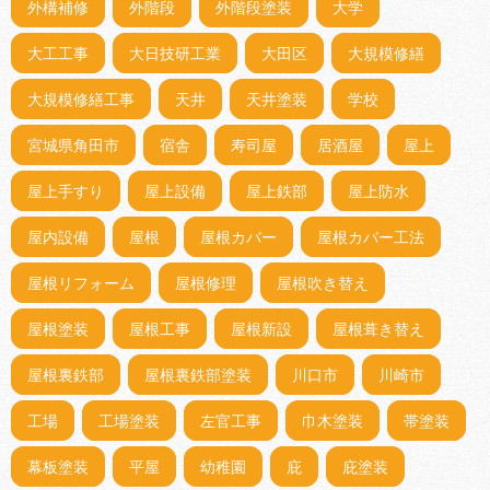
外構補修
外階段
外階段塗装
大学
大工工事
大日技研工業
大田区
大規模修繕
大規模修繕工事
天井
天井塗装
学校
宮城県角田市
宿舎
寿司屋
居酒屋
屋上
屋上手すり
屋上設備
屋上鉄部
屋上防水
屋内設備
屋根
屋根カバー
屋根カバー工法
屋根リフォーム
屋根修理
屋根吹き替え
屋根塗装
屋根工事
屋根新設
屋根葺き替え
屋根裏鉄部
屋根裏鉄部塗装
川口市
川崎市
工場
工場塗装
左官工事
巾木塗装
帯塗装
幕板塗装
平屋
幼稚園
庇
庇塗装