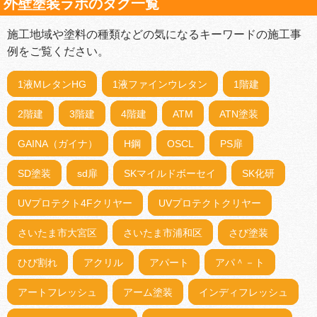
外壁塗装ラボのタグ一覧
施工地域や塗料の種類などの気になるキーワードの施工事
例をご覧ください。
1液MレタンHG
1液ファインウレタン
1階建
2階建
3階建
4階建
ATM
ATN塗装
GAINA（ガイナ）
H鋼
OSCL
PS扉
SD塗装
sd扉
SKマイルドボーセイ
SK化研
UVプロテクト4Fクリヤー
UVプロテクトクリヤー
さいたま市大宮区
さいたま市浦和区
さび塗装
ひび割れ
アクリル
アパート
アパ＾－ト
アートフレッシュ
アーム塗装
インディフレッシュ