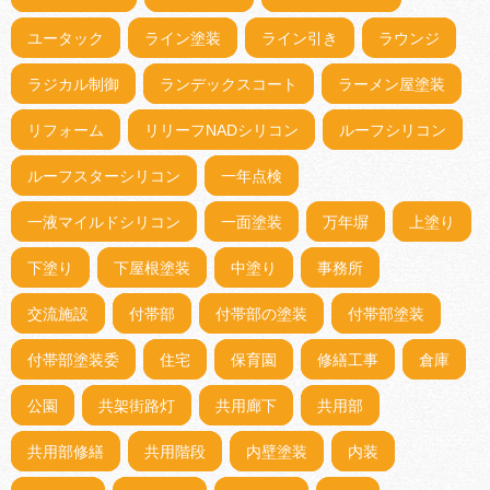
ユータック
ライン塗装
ライン引き
ラウンジ
ラジカル制御
ランデックスコート
ラーメン屋塗装
リフォーム
リリーフNADシリコン
ルーフシリコン
ルーフスターシリコン
一年点検
一液マイルドシリコン
一面塗装
万年塀
上塗り
下塗り
下屋根塗装
中塗り
事務所
交流施設
付帯部
付帯部の塗装
付帯部塗装
付帯部塗装委
住宅
保育園
修繕工事
倉庫
公園
共架街路灯
共用廊下
共用部
共用部修繕
共用階段
内壁塗装
内装