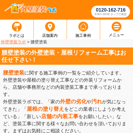
0120-162-716
9:00〜18:00 タップで発信
メニュー
ラボとは
店舗案内
施工事例
外壁塗装ラボ
>
腰壁塗装
腰壁塗装の外壁塗装・屋根リフォーム工事はお
任せ下さい！
腰壁塗装
に関する施工事例の一覧をご紹介しています。
外壁塗装や屋根の塗り替え工事などの外装リフォームか
ら、店舗や事務所などの内装塗装工事まで承っておりま
す。
外壁の劣化
汚れ
外壁塗装ラボでは、「家の
や
が気になっ
屋根の塗り替え
てきた」「
をどこの業者にしようか考え
店舗の内装工事
ている」「新しい
をお願いしたい」な
ど、塗装工事に関する様々なお問い合わせを頂いておりま
す。まずはお気軽にご相談ください。