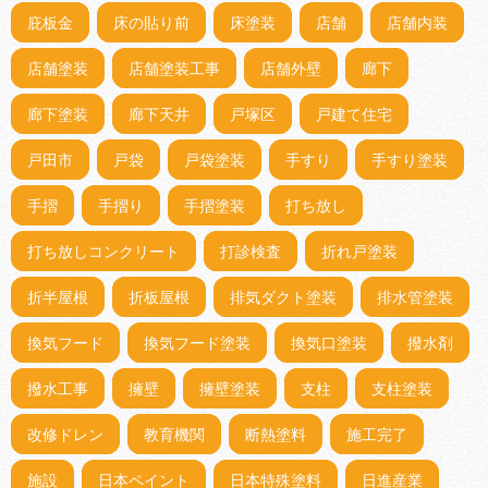
庇板金
床の貼り前
床塗装
店舗
店舗内装
店舗塗装
店舗塗装工事
店舗外壁
廊下
廊下塗装
廊下天井
戸塚区
戸建て住宅
戸田市
戸袋
戸袋塗装
手すり
手すり塗装
手摺
手摺り
手摺塗装
打ち放し
打ち放しコンクリート
打診検査
折れ戸塗装
折半屋根
折板屋根
排気ダクト塗装
排水管塗装
換気フード
換気フード塗装
換気口塗装
撥水剤
撥水工事
擁壁
擁壁塗装
支柱
支柱塗装
改修ドレン
教育機関
断熱塗料
施工完了
施設
日本ペイント
日本特殊塗料
日進産業