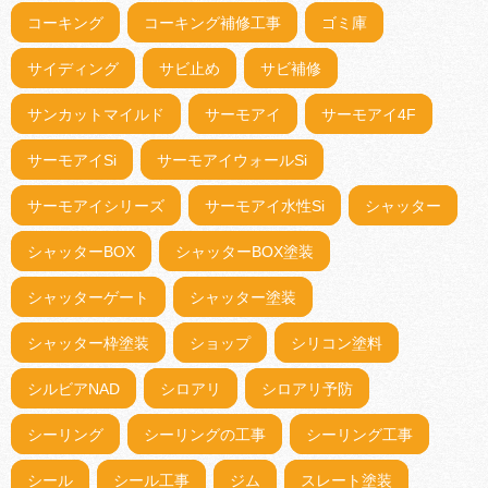
コーキング
コーキング補修工事
ゴミ庫
サイディング
サビ止め
サビ補修
サンカットマイルド
サーモアイ
サーモアイ4F
サーモアイSi
サーモアイウォールSi
サーモアイシリーズ
サーモアイ水性Si
シャッター
シャッターBOX
シャッターBOX塗装
シャッターゲート
シャッター塗装
シャッター枠塗装
ショップ
シリコン塗料
シルビアNAD
シロアリ
シロアリ予防
シーリング
シーリングの工事
シーリング工事
シール
シール工事
ジム
スレート塗装