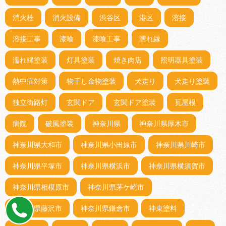
消火栓
消火設備
渋谷区
港区
溶接
溶接工事
漆喰
漆喰工事
濡れ縁
濡れ縁塗装
灯具塗装
焼き肉店
照明器具塗装
熱中症対策
物干し金物塗装
犬走り
犬走り塗装
独立街路灯
玄関ドア
玄関ドア塗装
瓦屋根
病院
破風塗装
神奈川県
神奈川県厚木市
神奈川県大和市
神奈川県小田原市
神奈川県川崎市
神奈川県平塚市
神奈川県横浜市
神奈川県横須賀市
神奈川県相模原市
神奈川県茅ケ崎市
神奈川県藤沢市
神奈川県鎌倉市
神東塗料