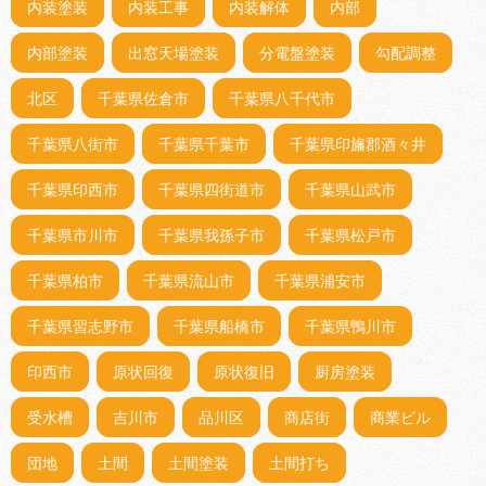
内装塗装
内装工事
内装解体
内部
内部塗装
出窓天場塗装
分電盤塗装
勾配調整
北区
千葉県佐倉市
千葉県八千代市
千葉県八街市
千葉県千葉市
千葉県印旛郡酒々井
千葉県印西市
千葉県四街道市
千葉県山武市
千葉県市川市
千葉県我孫子市
千葉県松戸市
千葉県柏市
千葉県流山市
千葉県浦安市
千葉県習志野市
千葉県船橋市
千葉県鴨川市
印西市
原状回復
原状復旧
厨房塗装
受水槽
吉川市
品川区
商店街
商業ビル
団地
土間
土間塗装
土間打ち