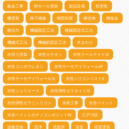
板金工事
枠モール塗装
架設足場
柱塗装
柵塗装
格子補修
梅雨対策
棟交換
棟板金
横浜市
機械固定工法
機械固定式工法
機械式工法
機械的固定工法
水まわり
水切り塗装
水性カチオン
水性クールテクトSI
水性コンポウレタン
水性サーモアイウォール4F
水性サーモアイウォールSi
水性シリコンベストII
水性ジョリエース
水性弾性セラタイトSi
水性弾性セラミシリコン
水栓工事
水谷ペイント
水谷ペイントのナノコンポジットW
江戸川区
波板交換
洗浄
洗面所
浴室
浴室塗装