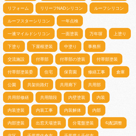
リフォーム
リリーフNADシリコン
ルーフシリコン
ルーフスターシリコン
一年点検
一液マイルドシリコン
一面塗装
万年塀
上塗り
下塗り
下屋根塗装
中塗り
事務所
交流施設
付帯部
付帯部の塗装
付帯部塗装
付帯部塗装委
住宅
保育園
修繕工事
倉庫
公園
共架街路灯
共用廊下
共用部
共用部修繕
共用階段
内壁塗装
内装
内装塗装
内装工事
内装解体
内部
内部塗装
出窓天場塗装
分電盤塗装
勾配調整
北区
千葉県佐倉市
千葉県八千代市