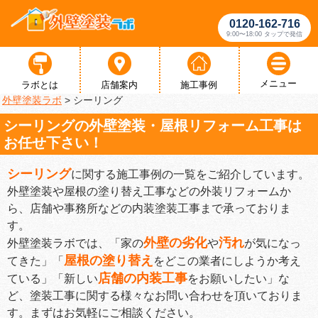
0120-162-716
9:00〜18:00 タップで発信
メニュー
ラボとは
店舗案内
施工事例
外壁塗装ラボ
>
シーリング
シーリングの外壁塗装・屋根リフォーム工事は
お任せ下さい！
シーリング
に関する施工事例の一覧をご紹介しています。
外壁塗装や屋根の塗り替え工事などの外装リフォームか
ら、店舗や事務所などの内装塗装工事まで承っておりま
す。
外壁の劣化
汚れ
外壁塗装ラボでは、「家の
や
が気になっ
屋根の塗り替え
てきた」「
をどこの業者にしようか考え
店舗の内装工事
ている」「新しい
をお願いしたい」な
ど、塗装工事に関する様々なお問い合わせを頂いておりま
す。まずはお気軽にご相談ください。