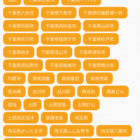
千葉県八街市
千葉県千葉市
千葉県印旛郡酒々井
千葉県印西市
千葉県四街道市
千葉県山武市
千葉県市川市
千葉県我孫子市
千葉県松戸市
千葉県柏市
千葉県流山市
千葉県浦安市
千葉県習志野市
千葉県船橋市
千葉県鴨川市
印西市
原状回復
原状復旧
厨房塗装
受水槽
吉川市
品川区
商店街
商業ビル
団地
土間
土間塗装
土間打ち
土間高圧洗浄
基礎塗装
埼玉県
埼玉県さいたま市
埼玉県ふじみ野市
埼玉県三郷市