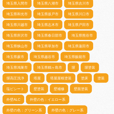
埼玉県入間市
埼玉県八潮市
埼玉県吉川市
埼玉県和光市
埼玉県坂戸市
埼玉県川口市
埼玉県川越市
埼玉県志木市
埼玉県戸田市
埼玉県所沢市
埼玉県春日部市
埼玉県熊谷市
埼玉県狭山市
埼玉県草加市
埼玉県蓮田市
埼玉県蕨市
埼玉県越谷市
埼玉県飯能市
埼玉県鴻巣市
埼玉県鶴ヶ島市
塀
塀塗装
塀高圧洗浄
塔屋
塔屋屋根塗装
塗床
塗装
塩ビシート
壁塗装
壁補修
壁面塗装
外壁ALC
外壁の色：イエロー系
外壁の色：グリーン系
外壁の色：グレー系