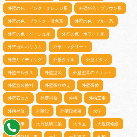
外壁の色：ピンク・オレンジ系
外壁の色：ブラウン系
外壁の色：ブラック・濃色系
外壁の色：ブルー系
外壁の色：ベージュ系
外壁の色：ホワイト系
外壁ガルバリウム
外壁コンクリート
外壁サイディング
外壁タイル
外壁トタン
外壁モルタル
外壁塗装
外壁塗装のメリット
外壁塗装塗料
外壁張り替え
外壁張替
外壁石吹き
外壁補修
外構
外構工事
外構補修
外階段
外階段塗装
大学
大工工事
大日技研工業
大田区
大規模修繕
大規模修繕工事
天井
天井塗装
学校