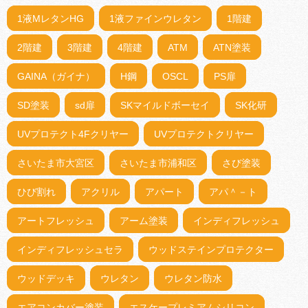
1液MレタンHG
1液ファインウレタン
1階建
2階建
3階建
4階建
ATM
ATN塗装
GAINA（ガイナ）
H鋼
OSCL
PS扉
SD塗装
sd扉
SKマイルドボーセイ
SK化研
UVプロテクト4Fクリヤー
UVプロテクトクリヤー
さいたま市大宮区
さいたま市浦和区
さび塗装
ひび割れ
アクリル
アパート
アパ＾－ト
アートフレッシュ
アーム塗装
インディフレッシュ
インディフレッシュセラ
ウッドステインプロテクター
ウッドデッキ
ウレタン
ウレタン防水
エアコンカバー塗装
エスケープレミアムシリコン