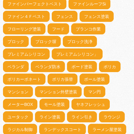
ファインパーフェクトベスト
ファインルーフSi
ファイン４Ｆベスト
フェンス
フェンス塗装
フローリング塗装
フード
ブランコ作業
ブロック
ブロック塀
ブロック洗浄
プレミアムシリコン
プレミアムシリコン」
ベランダ
ベランダ防水
ボード塗装
ポリカ
ポリカーボネート
ポリカ張替
ポール塗装
マンション
マンション外壁塗装
マン円
メーターBOX
モール塗装
ヤネフレッシュ
ユータック
ライン塗装
ライン引き
ラウンジ
ラジカル制御
ランデックスコート
ラーメン屋塗装