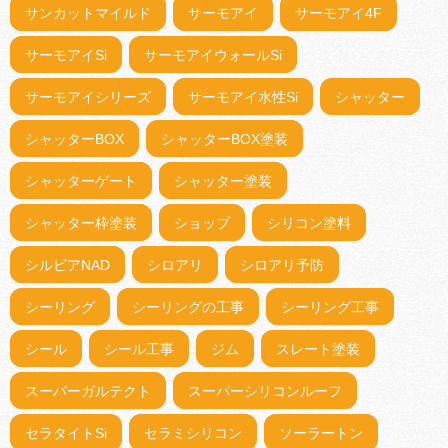
サンカットマイルド
サーモアイ
サーモアイ4F
サーモアイSi
サーモアイウォールSi
サーモアイシリーズ
サーモアイ水性Si
シャッター
シャッターBOX
シャッターBOX塗装
シャッターゲート
シャッター塗装
シャッター枠塗装
ショップ
シリコン塗料
シルビアNAD
シロアリ
シロアリ予防
シーリング
シーリングの工事
シーリング工事
シール
シール工事
ジム
スレート塗装
スーパーガルテクト
スーパーシリコンルーフ
セラタイトSi
セラミシリコン
ソーラートン