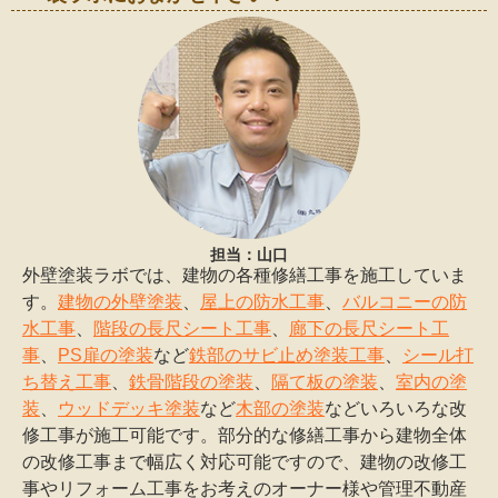
担当：山口
外壁塗装ラボでは、建物の各種修繕工事を施工していま
す。
建物の外壁塗装
、
屋上の防水工事
、
バルコニーの防
水工事
、
階段の長尺シート工事
、
廊下の長尺シート工
事
、
PS扉の塗装
など
鉄部のサビ止め塗装工事
、
シール打
ち替え工事
、
鉄骨階段の塗装
、
隔て板の塗装
、
室内の塗
装
、
ウッドデッキ塗装
など
木部の塗装
などいろいろな改
修工事が施工可能です。部分的な修繕工事から建物全体
の改修工事まで幅広く対応可能ですので、建物の改修工
事やリフォーム工事をお考えのオーナー様や管理不動産