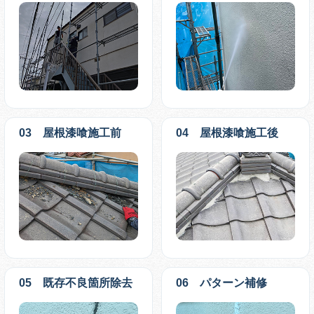
03 屋根漆喰施工前
04 屋根漆喰施工後
05 既存不良箇所除去
06 パターン補修