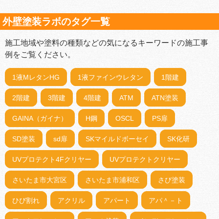
外壁塗装ラボのタグ一覧
施工地域や塗料の種類などの気になるキーワードの施工事
例をご覧ください。
1液MレタンHG
1液ファインウレタン
1階建
2階建
3階建
4階建
ATM
ATN塗装
GAINA（ガイナ）
H鋼
OSCL
PS扉
SD塗装
sd扉
SKマイルドボーセイ
SK化研
UVプロテクト4Fクリヤー
UVプロテクトクリヤー
さいたま市大宮区
さいたま市浦和区
さび塗装
ひび割れ
アクリル
アパート
アパ＾－ト