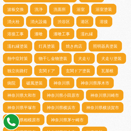
波板交換
洗浄
洗面所
浴室
浴室塗装
消火栓
消火設備
渋谷区
港区
溶接
溶接工事
漆喰
漆喰工事
濡れ縁
濡れ縁塗装
灯具塗装
焼き肉店
照明器具塗装
熱中症対策
物干し金物塗装
犬走り
犬走り塗装
独立街路灯
玄関ドア
玄関ドア塗装
瓦屋根
病院
破風塗装
神奈川県
神奈川県厚木市
神奈川県大和市
神奈川県小田原市
神奈川県川崎市
神奈川県平塚市
神奈川県横浜市
神奈川県横須賀市
神奈川県相模原市
神奈川県茅ケ崎市