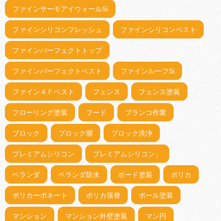
ファインサーモアイウォールSi
ファインシリコンフレッシュ
ファインシリコンベスト
ファインパーフェクトトップ
ファインパーフェクトベスト
ファインルーフSi
ファイン４Ｆベスト
フェンス
フェンス塗装
フローリング塗装
フード
ブランコ作業
ブロック
ブロック塀
ブロック洗浄
プレミアムシリコン
プレミアムシリコン」
ベランダ
ベランダ防水
ボード塗装
ポリカ
ポリカーボネート
ポリカ張替
ポール塗装
マンション
マンション外壁塗装
マン円