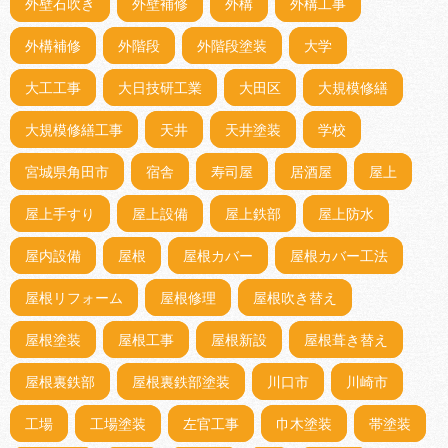
外壁石吹き
外壁補修
外構
外構工事
外構補修
外階段
外階段塗装
大学
大工工事
大日技研工業
大田区
大規模修繕
大規模修繕工事
天井
天井塗装
学校
宮城県角田市
宿舎
寿司屋
居酒屋
屋上
屋上手すり
屋上設備
屋上鉄部
屋上防水
屋内設備
屋根
屋根カバー
屋根カバー工法
屋根リフォーム
屋根修理
屋根吹き替え
屋根塗装
屋根工事
屋根新設
屋根葺き替え
屋根裏鉄部
屋根裏鉄部塗装
川口市
川崎市
工場
工場塗装
左官工事
巾木塗装
帯塗装