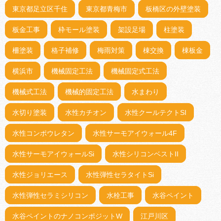
東京都足立区千住
東京都青梅市
板橋区の外壁塗装
板金工事
枠モール塗装
架設足場
柱塗装
柵塗装
格子補修
梅雨対策
棟交換
棟板金
横浜市
機械固定工法
機械固定式工法
機械式工法
機械的固定工法
水まわり
水切り塗装
水性カチオン
水性クールテクトSI
水性コンポウレタン
水性サーモアイウォール4F
水性サーモアイウォールSi
水性シリコンベストII
水性ジョリエース
水性弾性セラタイトSi
水性弾性セラミシリコン
水栓工事
水谷ペイント
水谷ペイントのナノコンポジットW
江戸川区