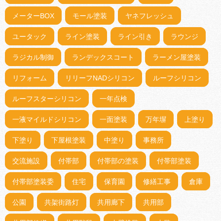
メーターBOX
モール塗装
ヤネフレッシュ
ユータック
ライン塗装
ライン引き
ラウンジ
ラジカル制御
ランデックスコート
ラーメン屋塗装
リフォーム
リリーフNADシリコン
ルーフシリコン
ルーフスターシリコン
一年点検
一液マイルドシリコン
一面塗装
万年塀
上塗り
下塗り
下屋根塗装
中塗り
事務所
交流施設
付帯部
付帯部の塗装
付帯部塗装
付帯部塗装委
住宅
保育園
修繕工事
倉庫
公園
共架街路灯
共用廊下
共用部