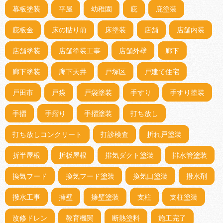
幕板塗装
平屋
幼稚園
庇
庇塗装
庇板金
床の貼り前
床塗装
店舗
店舗内装
店舗塗装
店舗塗装工事
店舗外壁
廊下
廊下塗装
廊下天井
戸塚区
戸建て住宅
戸田市
戸袋
戸袋塗装
手すり
手すり塗装
手摺
手摺り
手摺塗装
打ち放し
打ち放しコンクリート
打診検査
折れ戸塗装
折半屋根
折板屋根
排気ダクト塗装
排水管塗装
換気フード
換気フード塗装
換気口塗装
撥水剤
撥水工事
擁壁
擁壁塗装
支柱
支柱塗装
改修ドレン
教育機関
断熱塗料
施工完了