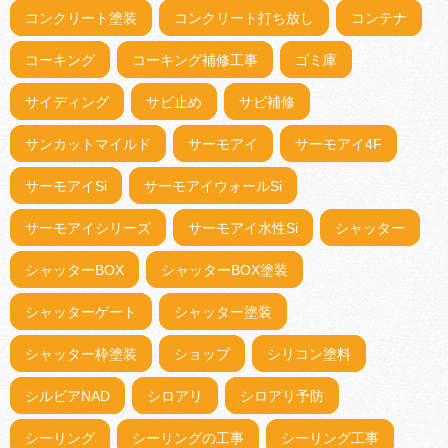
コンクリート塗装
コンクリート打ち放し
コンテナ
コーキング
コーキング補修工事
ゴミ庫
サイディング
サビ止め
サビ補修
サンカットマイルド
サーモアイ
サーモアイ4F
サーモアイSi
サーモアイウォールSi
サーモアイシリーズ
サーモアイ水性Si
シャッター
シャッターBOX
シャッターBOX塗装
シャッターゲート
シャッター塗装
シャッター枠塗装
ショップ
シリコン塗料
シルビアNAD
シロアリ
シロアリ予防
シーリング
シーリングの工事
シーリング工事