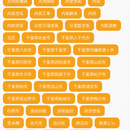
共用部修繕
共用階段
内壁塗装
内装
内装塗装
内装工事
内装解体
内部
内部塗装
出窓天場塗装
分電盤塗装
勾配調整
北区
千葉県佐倉市
千葉県八千代市
千葉県八街市
千葉県千葉市
千葉県印旛郡酒々井
千葉県印西市
千葉県四街道市
千葉県山武市
千葉県市川市
千葉県我孫子市
千葉県松戸市
千葉県柏市
千葉県流山市
千葉県浦安市
千葉県習志野市
千葉県船橋市
千葉県鴨川市
印西市
原状回復
原状復旧
厨房塗装
受水槽
吉川市
品川区
商店街
商業ビル