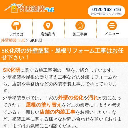
0120-162-716
9:00〜18:00 タップで発信
メニュー
ラボとは
店舗案内
施工事例
外壁塗装ラボ
>
SK化研
SK化研の外壁塗装・屋根リフォーム工事はお任
せ下さい！
SK化研
に関する施工事例の一覧をご紹介しています。
外壁塗装や屋根の塗り替え工事などの外装リフォームか
ら、店舗や事務所などの内装塗装工事まで承っておりま
す。
外壁の劣化
汚れ
外壁塗装ラボでは、「家の
や
が気になっ
屋根の塗り替え
てきた」「
をどこの業者にしようか考え
店舗の内装工事
ている」「新しい
をお願いしたい」な
ど、塗装工事に関する様々なお問い合わせを頂いておりま
す。まずはお気軽にご相談ください。