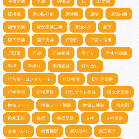
幕板塗装
平屋
幼稚園
庇
庇塗装
庇板金
床の貼り前
床塗装
店舗
店舗内装
店舗塗装
店舗塗装工事
店舗外壁
廊下
廊下塗装
廊下天井
戸塚区
戸建て住宅
戸田市
戸袋
戸袋塗装
手すり
手すり塗装
手摺
手摺り
手摺塗装
打ち放し
打ち放しコンクリート
打診検査
折れ戸塗装
折半屋根
折板屋根
排気ダクト塗装
排水管塗装
換気フード
換気フード塗装
換気口塗装
撥水剤
撥水工事
擁壁
擁壁塗装
支柱
支柱塗装
改修ドレン
教育機関
断熱塗料
施工完了