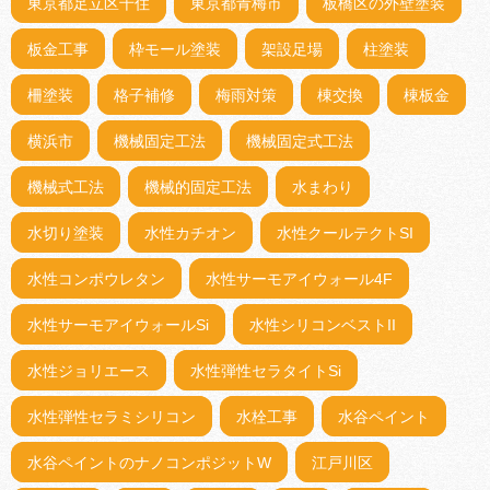
東京都足立区千住
東京都青梅市
板橋区の外壁塗装
板金工事
枠モール塗装
架設足場
柱塗装
柵塗装
格子補修
梅雨対策
棟交換
棟板金
横浜市
機械固定工法
機械固定式工法
機械式工法
機械的固定工法
水まわり
水切り塗装
水性カチオン
水性クールテクトSI
水性コンポウレタン
水性サーモアイウォール4F
水性サーモアイウォールSi
水性シリコンベストII
水性ジョリエース
水性弾性セラタイトSi
水性弾性セラミシリコン
水栓工事
水谷ペイント
水谷ペイントのナノコンポジットW
江戸川区