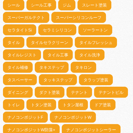
シール
シール工事
ジム
スレート塗装
スーパーガルテクト
スーパーシリコンルーフ
セラタイトSi
セラミシリコン
ソーラートン
タイル
タイルセラクリーン
タイルフレッシュ
タイルレジスト
タイル工事
タイル洗浄
タイル補修
タキステップ
タキロン
タスペーサー
タッキステップ
タラップ塗装
ダイニング
ダクト塗装
テナント
テナントビル
トイレ
トタン塗装
トタン屋根
ドア塗装
ナノコンポジットF
ナノコンポジットW
ナノコンポジットW防藻+
ナノコンポジットシーラー