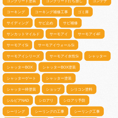
コンクリート塗装
コンクリート打ち放し
コンテナ
コーキング
コーキング補修工事
ゴミ庫
サイディング
サビ止め
サビ補修
サンカットマイルド
サーモアイ
サーモアイ4F
サーモアイSi
サーモアイウォールSi
サーモアイシリーズ
サーモアイ水性Si
シャッター
シャッターBOX
シャッターBOX塗装
シャッターゲート
シャッター塗装
シャッター枠塗装
ショップ
シリコン塗料
シルビアNAD
シロアリ
シロアリ予防
シーリング
シーリングの工事
シーリング工事