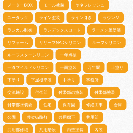
メーターBOX
モール塗装
ヤネフレッシュ
ユータック
ライン塗装
ライン引き
ラウンジ
ラジカル制御
ランデックスコート
ラーメン屋塗装
リフォーム
リリーフNADシリコン
ルーフシリコン
ルーフスターシリコン
一年点検
一液マイルドシリコン
一面塗装
万年塀
上塗り
下塗り
下屋根塗装
中塗り
事務所
交流施設
付帯部
付帯部の塗装
付帯部塗装
付帯部塗装委
住宅
保育園
修繕工事
倉庫
公園
共架街路灯
共用廊下
共用部
共用部修繕
共用階段
内壁塗装
内装