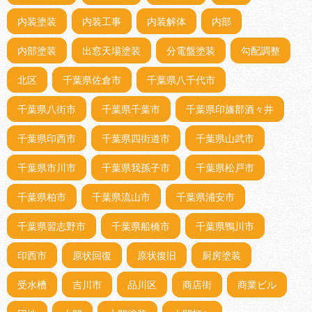
内装塗装
内装工事
内装解体
内部
内部塗装
出窓天場塗装
分電盤塗装
勾配調整
北区
千葉県佐倉市
千葉県八千代市
千葉県八街市
千葉県千葉市
千葉県印旛郡酒々井
千葉県印西市
千葉県四街道市
千葉県山武市
千葉県市川市
千葉県我孫子市
千葉県松戸市
千葉県柏市
千葉県流山市
千葉県浦安市
千葉県習志野市
千葉県船橋市
千葉県鴨川市
印西市
原状回復
原状復旧
厨房塗装
受水槽
吉川市
品川区
商店街
商業ビル