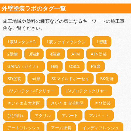
外壁塗装ラボのタグ一覧
施工地域や塗料の種類などの気になるキーワードの施工事
例をご覧ください。
1液MレタンHG
1液ファインウレタン
1階建
2階建
3階建
4階建
ATM
ATN塗装
GAINA（ガイナ）
H鋼
OSCL
PS扉
SD塗装
sd扉
SKマイルドボーセイ
SK化研
UVプロテクト4Fクリヤー
UVプロテクトクリヤー
さいたま市大宮区
さいたま市浦和区
さび塗装
ひび割れ
アクリル
アパート
アパ＾－ト
アートフレッシュ
アーム塗装
インディフレッシュ