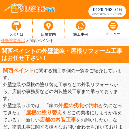
0120-162-716
9:00〜18:00 タップで発信
メニュー
ラボとは
店舗案内
施工事例
外壁塗装ラボ
>
関西ペイント
関西ペイントの外壁塗装・屋根リフォーム工事
はお任せ下さい！
関西ペイント
に関する施工事例の一覧をご紹介していま
す。
外壁塗装や屋根の塗り替え工事などの外装リフォームか
ら、店舗や事務所などの内装塗装工事まで承っておりま
す。
外壁の劣化
汚れ
外壁塗装ラボでは、「家の
や
が気になっ
屋根の塗り替え
てきた」「
をどこの業者にしようか考え
店舗の内装工事
ている」「新しい
をお願いしたい」な
ど、塗装工事に関する様々なお問い合わせを頂いておりま