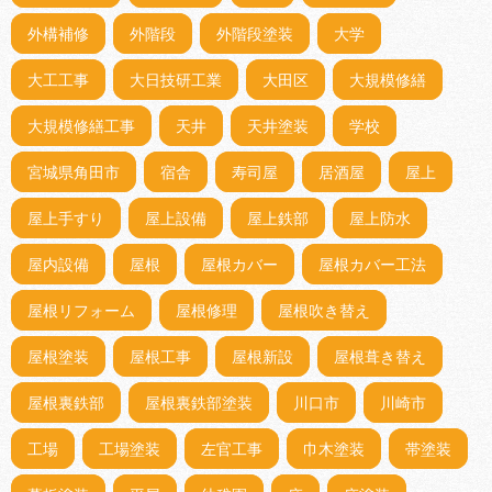
外構補修
外階段
外階段塗装
大学
大工工事
大日技研工業
大田区
大規模修繕
大規模修繕工事
天井
天井塗装
学校
宮城県角田市
宿舎
寿司屋
居酒屋
屋上
屋上手すり
屋上設備
屋上鉄部
屋上防水
屋内設備
屋根
屋根カバー
屋根カバー工法
屋根リフォーム
屋根修理
屋根吹き替え
屋根塗装
屋根工事
屋根新設
屋根葺き替え
屋根裏鉄部
屋根裏鉄部塗装
川口市
川崎市
工場
工場塗装
左官工事
巾木塗装
帯塗装