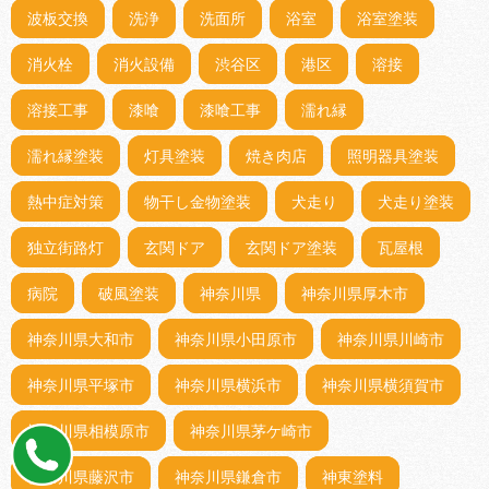
波板交換
洗浄
洗面所
浴室
浴室塗装
消火栓
消火設備
渋谷区
港区
溶接
溶接工事
漆喰
漆喰工事
濡れ縁
濡れ縁塗装
灯具塗装
焼き肉店
照明器具塗装
熱中症対策
物干し金物塗装
犬走り
犬走り塗装
独立街路灯
玄関ドア
玄関ドア塗装
瓦屋根
病院
破風塗装
神奈川県
神奈川県厚木市
神奈川県大和市
神奈川県小田原市
神奈川県川崎市
神奈川県平塚市
神奈川県横浜市
神奈川県横須賀市
神奈川県相模原市
神奈川県茅ケ崎市
神奈川県藤沢市
神奈川県鎌倉市
神東塗料