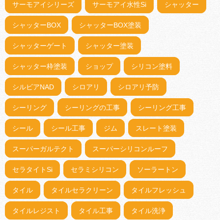
サーモアイシリーズ
サーモアイ水性Si
シャッター
シャッターBOX
シャッターBOX塗装
シャッターゲート
シャッター塗装
シャッター枠塗装
ショップ
シリコン塗料
シルビアNAD
シロアリ
シロアリ予防
シーリング
シーリングの工事
シーリング工事
シール
シール工事
ジム
スレート塗装
スーパーガルテクト
スーパーシリコンルーフ
セラタイトSi
セラミシリコン
ソーラートン
タイル
タイルセラクリーン
タイルフレッシュ
タイルレジスト
タイル工事
タイル洗浄