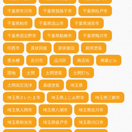
千葉県市川市
千葉県我孫子市
千葉県松戸市
千葉県柏市
千葉県流山市
千葉県浦安市
千葉県習志野市
千葉県船橋市
千葉県鴨川市
印西市
原状回復
原状復旧
厨房塗装
受水槽
吉川市
品川区
商店街
商業ビル
団地
土間
土間塗装
土間打ち
土間高圧洗浄
基礎塗装
埼玉県
埼玉県さいたま市
埼玉県ふじみ野市
埼玉県三郷市
埼玉県入間市
埼玉県八潮市
埼玉県吉川市
埼玉県和光市
埼玉県坂戸市
埼玉県川口市