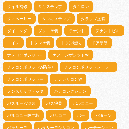
タイル補修
タキステップ
タキロン
タスペーサー
タッキステップ
タラップ塗装
ダイニング
ダクト塗装
テナント
テナントビル
トイレ
トタン塗装
トタン屋根
ドア塗装
ナノコンポジットF
ナノコンポジットW
ナノコンポジットW防藻+
ナノコンポジットシーラー
ナノコンポジットｗ
ナノシリコンW
ノンスリップデッキ
ハナコレクション
バスルーム塗装
バス塗装
バルコニー
バルコニー隔て板
バルコ二
バー
パターン
パラサーモ
パラサーモシリコン
パーテーション