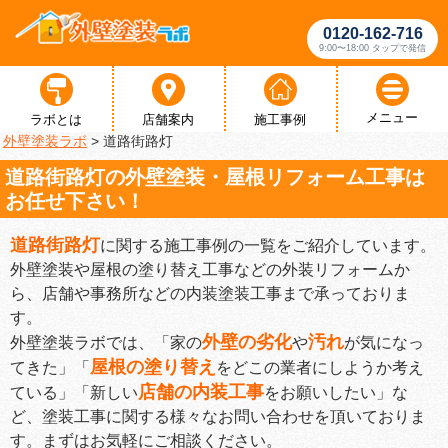
0120-162-716
9:00〜18:00 タップで発信
メニュー
ラボとは
店舗案内
施工事例
外壁塗装ラボ
>
道路街路灯
道路街路灯の外壁塗装・屋根リフォーム工事は
お任せ下さい！
道路街路灯
に関する施工事例の一覧をご紹介しています。
外壁塗装や屋根の塗り替え工事などの外装リフォームか
ら、店舗や事務所などの内装塗装工事まで承っておりま
す。
外壁の劣化
汚れ
外壁塗装ラボでは、「家の
や
が気になっ
屋根の塗り替え
てきた」「
をどこの業者にしようか考え
店舗の内装工事
ている」「新しい
をお願いしたい」な
ど、塗装工事に関する様々なお問い合わせを頂いておりま
す。まずはお気軽にご相談ください。