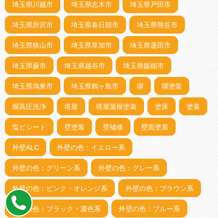
埼玉県川越市
埼玉県志木市
埼玉県戸田市
埼玉県所沢市
埼玉県春日部市
埼玉県熊谷市
埼玉県狭山市
埼玉県草加市
埼玉県蓮田市
埼玉県蕨市
埼玉県越谷市
埼玉県飯能市
埼玉県鴻巣市
埼玉県鶴ヶ島市
塀
塀塗装
塀高圧洗浄
塔屋
塔屋屋根塗装
塗床
塗装
塩ビシート
壁塗装
壁補修
壁面塗装
外壁ALC
外壁の色：イエロー系
外壁の色：グリーン系
外壁の色：グレー系
外壁の色：ピンク・オレンジ系
外壁の色：ブラウン系
外壁の色：ブラック・濃色系
外壁の色：ブルー系