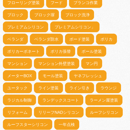
フローリング塗装
フード
ブランコ作業
ブロック
ブロック塀
ブロック洗浄
プレミアムシリコン
プレミアムシリコン」
ベランダ
ベランダ防水
ボード塗装
ポリカ
ポリカーボネート
ポリカ張替
ポール塗装
マンション
マンション外壁塗装
マン円
メーターBOX
モール塗装
ヤネフレッシュ
ユータック
ライン塗装
ライン引き
ラウンジ
ラジカル制御
ランデックスコート
ラーメン屋塗装
リフォーム
リリーフNADシリコン
ルーフシリコン
ルーフスターシリコン
一年点検