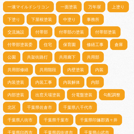
一液マイルドシリコン
一面塗装
万年塀
上塗り
下塗り
下屋根塗装
中塗り
事務所
交流施設
付帯部
付帯部の塗装
付帯部塗装
付帯部塗装委
住宅
保育園
修繕工事
倉庫
公園
共架街路灯
共用廊下
共用部
共用部修繕
共用階段
内壁塗装
内装
内装塗装
内装工事
内装解体
内部
内部塗装
出窓天場塗装
分電盤塗装
勾配調整
北区
千葉県佐倉市
千葉県八千代市
千葉県八街市
千葉県千葉市
千葉県印旛郡酒々井
千葉県印西市
千葉県四街道市
千葉県山武市