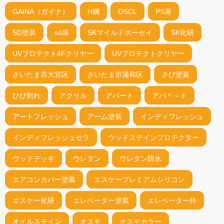
GAINA（ガイナ）
H鋼
OSCL
PS扉
SD塗装
sd扉
SKマイルドボーセイ
SK化研
UVプロテクト4Fクリヤー
UVプロテクトクリヤー
さいたま市大宮区
さいたま市浦和区
さび塗装
ひび割れ
アクリル
アパート
アパ＾－ト
アートフレッシュ
アーム塗装
インディフレッシュ
インディフレッシュセラ
ウッドステインプロテクター
ウッドデッキ
ウレタン
ウレタン防水
エアコンカバー塗装
エスケープレミアムシリコン
エスケー化研
エレベーター塗装
エレベーター枠
オイルステイン
オスモ
オスモカラー