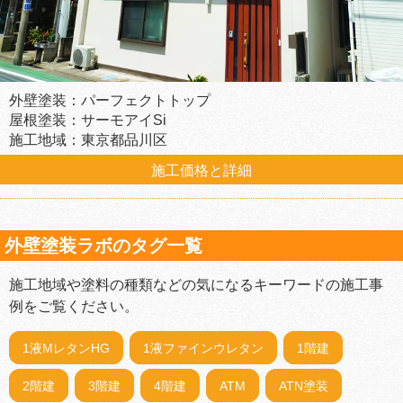
外壁塗装：パーフェクトトップ
屋根塗装：サーモアイSi
施工地域：東京都品川区
施工価格と詳細
外壁塗装ラボのタグ一覧
施工地域や塗料の種類などの気になるキーワードの施工事
例をご覧ください。
1液MレタンHG
1液ファインウレタン
1階建
2階建
3階建
4階建
ATM
ATN塗装