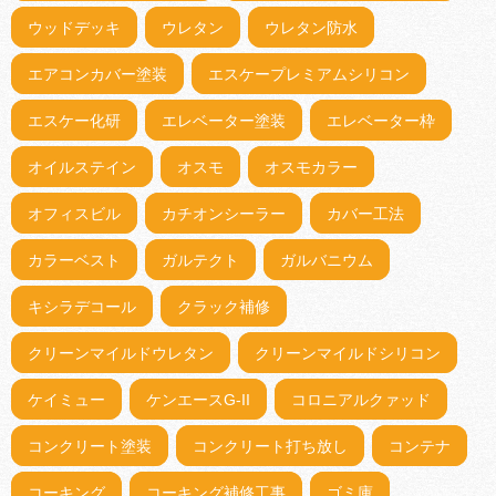
ウッドデッキ
ウレタン
ウレタン防水
エアコンカバー塗装
エスケープレミアムシリコン
エスケー化研
エレベーター塗装
エレベーター枠
オイルステイン
オスモ
オスモカラー
オフィスビル
カチオンシーラー
カバー工法
カラーベスト
ガルテクト
ガルバニウム
キシラデコール
クラック補修
クリーンマイルドウレタン
クリーンマイルドシリコン
ケイミュー
ケンエースG-II
コロニアルクァッド
コンクリート塗装
コンクリート打ち放し
コンテナ
コーキング
コーキング補修工事
ゴミ庫