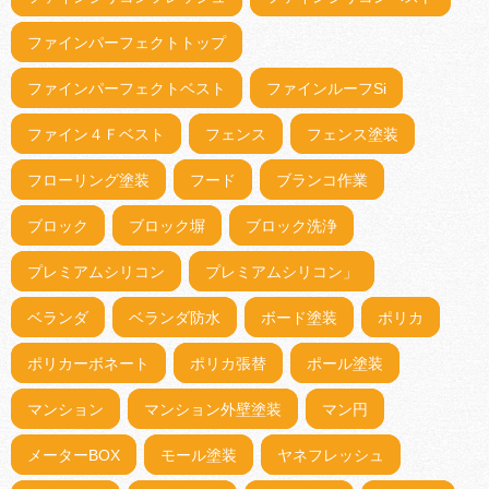
ファインパーフェクトトップ
ファインパーフェクトベスト
ファインルーフSi
ファイン４Ｆベスト
フェンス
フェンス塗装
フローリング塗装
フード
ブランコ作業
ブロック
ブロック塀
ブロック洗浄
プレミアムシリコン
プレミアムシリコン」
ベランダ
ベランダ防水
ボード塗装
ポリカ
ポリカーボネート
ポリカ張替
ポール塗装
マンション
マンション外壁塗装
マン円
メーターBOX
モール塗装
ヤネフレッシュ