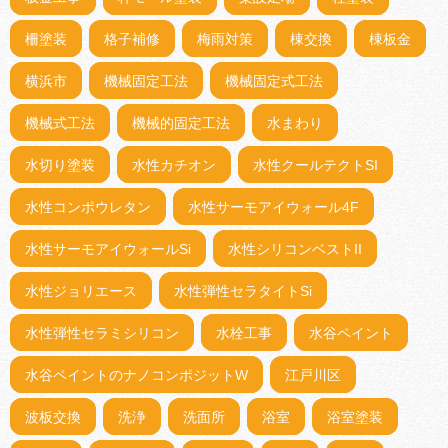
柵塗装
格子補修
梅雨対策
棟交換
棟板金
横浜市
機械固定工法
機械固定式工法
機械式工法
機械的固定工法
水まわり
水切り塗装
水性カチオン
水性クールテクトSI
水性コンポウレタン
水性サーモアイウォール4F
水性サーモアイウォールSi
水性シリコンベストII
水性ジョリエース
水性弾性セラタイトSi
水性弾性セラミシリコン
水栓工事
水谷ペイント
水谷ペイントのナノコンポジットW
江戸川区
波板交換
洗浄
洗面所
浴室
浴室塗装