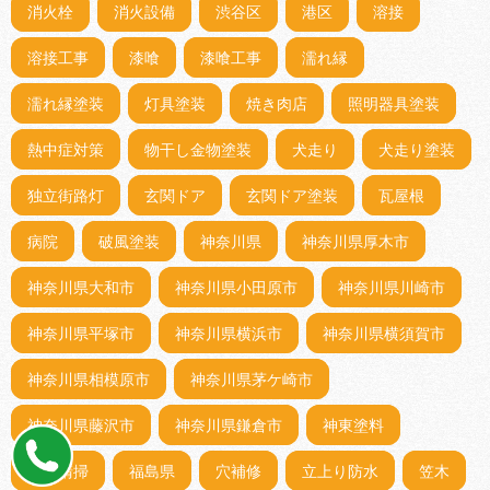
消火栓
消火設備
渋谷区
港区
溶接
溶接工事
漆喰
漆喰工事
濡れ縁
濡れ縁塗装
灯具塗装
焼き肉店
照明器具塗装
熱中症対策
物干し金物塗装
犬走り
犬走り塗装
独立街路灯
玄関ドア
玄関ドア塗装
瓦屋根
病院
破風塗装
神奈川県
神奈川県厚木市
神奈川県大和市
神奈川県小田原市
神奈川県川崎市
神奈川県平塚市
神奈川県横浜市
神奈川県横須賀市
神奈川県相模原市
神奈川県茅ケ崎市
神奈川県藤沢市
神奈川県鎌倉市
神東塗料
神社清掃
福島県
穴補修
立上り防水
笠木