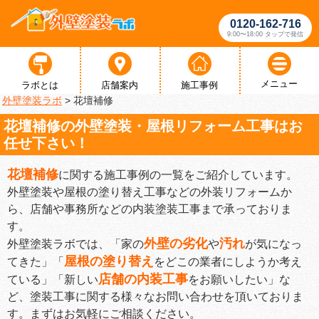
0120-162-716
9:00〜18:00 タップで発信
メニュー
ラボとは
店舗案内
施工事例
外壁塗装ラボ
>
花壇補修
花壇補修の外壁塗装・屋根リフォーム工事はお
任せ下さい！
花壇補修
に関する施工事例の一覧をご紹介しています。
外壁塗装や屋根の塗り替え工事などの外装リフォームか
ら、店舗や事務所などの内装塗装工事まで承っておりま
す。
外壁の劣化
汚れ
外壁塗装ラボでは、「家の
や
が気になっ
屋根の塗り替え
てきた」「
をどこの業者にしようか考え
店舗の内装工事
ている」「新しい
をお願いしたい」な
ど、塗装工事に関する様々なお問い合わせを頂いておりま
す。まずはお気軽にご相談ください。