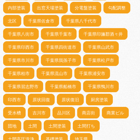
内部塗装
出窓天場塗装
分電盤塗装
勾配調整
北区
千葉県佐倉市
千葉県八千代市
千葉県八街市
千葉県千葉市
千葉県印旛郡酒々井
千葉県印西市
千葉県四街道市
千葉県山武市
千葉県市川市
千葉県我孫子市
千葉県松戸市
千葉県柏市
千葉県流山市
千葉県浦安市
千葉県習志野市
千葉県船橋市
千葉県鴨川市
印西市
原状回復
原状復旧
厨房塗装
受水槽
吉川市
品川区
商店街
商業ビル
団地
土間
土間塗装
土間打ち
土間高圧洗浄
基礎塗装
埼玉県