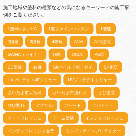
施工地域や塗料の種類などの気になるキーワードの施工事
例をご覧ください。
1液MレタンHG
1液ファインウレタン
1階建
2階建
3階建
4階建
ATM
ATN塗装
GAINA（ガイナ）
H鋼
OSCL
PS扉
SD塗装
sd扉
SKマイルドボーセイ
SK化研
UVプロテクト4Fクリヤー
UVプロテクトクリヤー
さいたま市大宮区
さいたま市浦和区
さび塗装
ひび割れ
アクリル
アパート
アパ＾－ト
アートフレッシュ
アーム塗装
インディフレッシュ
インディフレッシュセラ
ウッドステインプロテクター