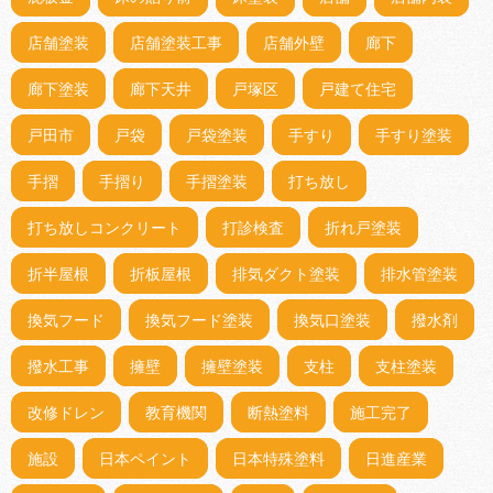
店舗塗装
店舗塗装工事
店舗外壁
廊下
廊下塗装
廊下天井
戸塚区
戸建て住宅
戸田市
戸袋
戸袋塗装
手すり
手すり塗装
手摺
手摺り
手摺塗装
打ち放し
打ち放しコンクリート
打診検査
折れ戸塗装
折半屋根
折板屋根
排気ダクト塗装
排水管塗装
換気フード
換気フード塗装
換気口塗装
撥水剤
撥水工事
擁壁
擁壁塗装
支柱
支柱塗装
改修ドレン
教育機関
断熱塗料
施工完了
施設
日本ペイント
日本特殊塗料
日進産業