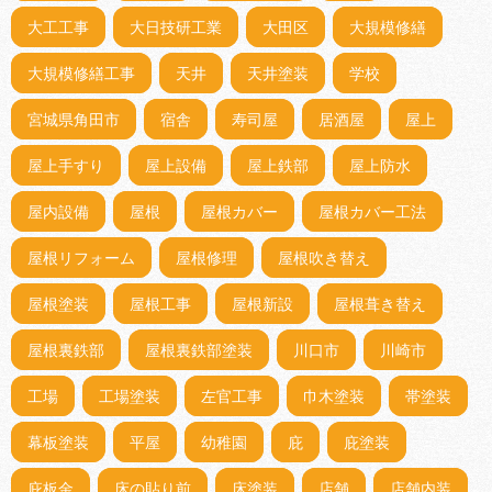
大工工事
大日技研工業
大田区
大規模修繕
大規模修繕工事
天井
天井塗装
学校
宮城県角田市
宿舎
寿司屋
居酒屋
屋上
屋上手すり
屋上設備
屋上鉄部
屋上防水
屋内設備
屋根
屋根カバー
屋根カバー工法
屋根リフォーム
屋根修理
屋根吹き替え
屋根塗装
屋根工事
屋根新設
屋根葺き替え
屋根裏鉄部
屋根裏鉄部塗装
川口市
川崎市
工場
工場塗装
左官工事
巾木塗装
帯塗装
幕板塗装
平屋
幼稚園
庇
庇塗装
庇板金
床の貼り前
床塗装
店舗
店舗内装