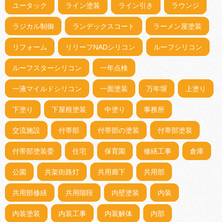
ユータック
ライン塗装
ライン引き
ラウンジ
ラジカル制御
ランデックスコート
ラーメン屋塗装
リフォーム
リリーフNADシリコン
ルーフシリコン
ルーフスターシリコン
一年点検
一液マイルドシリコン
一面塗装
万年塀
上塗り
下塗り
下屋根塗装
中塗り
事務所
交流施設
付帯部
付帯部の塗装
付帯部塗装
付帯部塗装委
住宅
保育園
修繕工事
倉庫
公園
共架街路灯
共用廊下
共用部
共用部修繕
共用階段
内壁塗装
内装
内装塗装
内装工事
内装解体
内部