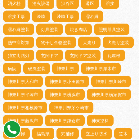
消火栓
消火設備
渋谷区
港区
溶接
溶接工事
漆喰
漆喰工事
濡れ縁
濡れ縁塗装
灯具塗装
焼き肉店
照明器具塗装
熱中症対策
物干し金物塗装
犬走り
犬走り塗装
独立街路灯
玄関ドア
玄関ドア塗装
瓦屋根
病院
破風塗装
神奈川県
神奈川県厚木市
神奈川県大和市
神奈川県小田原市
神奈川県川崎市
神奈川県平塚市
神奈川県横浜市
神奈川県横須賀市
神奈川県相模原市
神奈川県茅ケ崎市
神奈川県藤沢市
神奈川県鎌倉市
神東塗料
神社清掃
福島県
穴補修
立上り防水
笠木