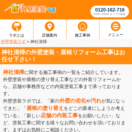
0120-162-716
9:00〜18:00 タップで発信
メニュー
ラボとは
店舗案内
施工事例
外壁塗装ラボ
>
神社清掃
神社清掃の外壁塗装・屋根リフォーム工事はお
任せ下さい！
神社清掃
に関する施工事例の一覧をご紹介しています。
外壁塗装や屋根の塗り替え工事などの外装リフォームか
ら、店舗や事務所などの内装塗装工事まで承っておりま
す。
外壁の劣化
汚れ
外壁塗装ラボでは、「家の
や
が気になっ
屋根の塗り替え
てきた」「
をどこの業者にしようか考え
店舗の内装工事
ている」「新しい
をお願いしたい」な
ど、塗装工事に関する様々なお問い合わせを頂いておりま
す。まずはお気軽にご相談ください。