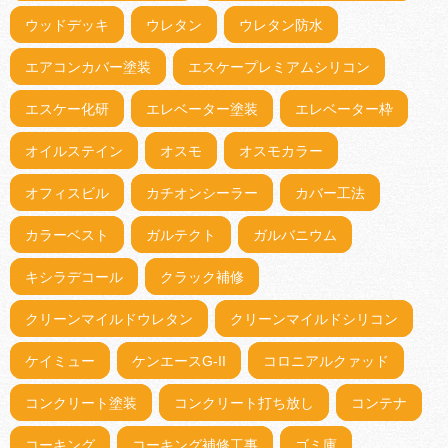
ウッドデッキ
ウレタン
ウレタン防水
エアコンカバー塗装
エスケープレミアムシリコン
エスケー化研
エレベーター塗装
エレベーター枠
オイルステイン
オスモ
オスモカラー
オフィスビル
カチオンシーラー
カバー工法
カラーベスト
ガルテクト
ガルバニウム
キシラデコール
クラック補修
クリーンマイルドウレタン
クリーンマイルドシリコン
ケイミュー
ケンエースG-II
コロニアルクァッド
コンクリート塗装
コンクリート打ち放し
コンテナ
コーキング
コーキング補修工事
ゴミ庫