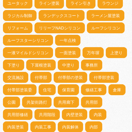
ユータック
ライン塗装
ライン引き
ラウンジ
ラジカル制御
ランデックスコート
ラーメン屋塗装
リフォーム
リリーフNADシリコン
ルーフシリコン
ルーフスターシリコン
一年点検
一液マイルドシリコン
一面塗装
万年塀
上塗り
下塗り
下屋根塗装
中塗り
事務所
交流施設
付帯部
付帯部の塗装
付帯部塗装
付帯部塗装委
住宅
保育園
修繕工事
倉庫
公園
共架街路灯
共用廊下
共用部
共用部修繕
共用階段
内壁塗装
内装
内装塗装
内装工事
内装解体
内部