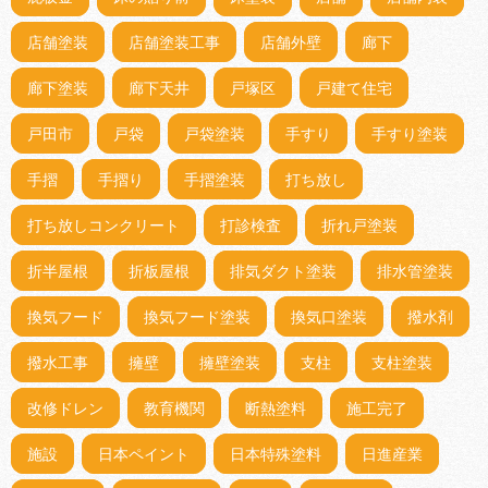
店舗塗装
店舗塗装工事
店舗外壁
廊下
廊下塗装
廊下天井
戸塚区
戸建て住宅
戸田市
戸袋
戸袋塗装
手すり
手すり塗装
手摺
手摺り
手摺塗装
打ち放し
打ち放しコンクリート
打診検査
折れ戸塗装
折半屋根
折板屋根
排気ダクト塗装
排水管塗装
換気フード
換気フード塗装
換気口塗装
撥水剤
撥水工事
擁壁
擁壁塗装
支柱
支柱塗装
改修ドレン
教育機関
断熱塗料
施工完了
施設
日本ペイント
日本特殊塗料
日進産業