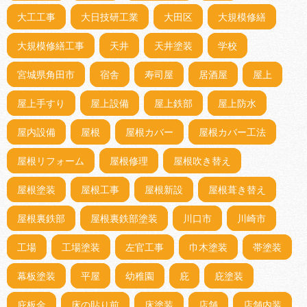
大工工事
大日技研工業
大田区
大規模修繕
大規模修繕工事
天井
天井塗装
学校
宮城県角田市
宿舎
寿司屋
居酒屋
屋上
屋上手すり
屋上設備
屋上鉄部
屋上防水
屋内設備
屋根
屋根カバー
屋根カバー工法
屋根リフォーム
屋根修理
屋根吹き替え
屋根塗装
屋根工事
屋根新設
屋根葺き替え
屋根裏鉄部
屋根裏鉄部塗装
川口市
川崎市
工場
工場塗装
左官工事
巾木塗装
帯塗装
幕板塗装
平屋
幼稚園
庇
庇塗装
庇板金
床の貼り前
床塗装
店舗
店舗内装