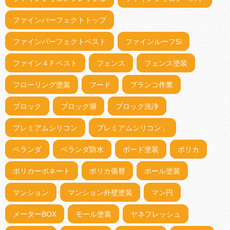
ファインパーフェクトトップ
ファインパーフェクトベスト
ファインルーフSi
ファイン４Ｆベスト
フェンス
フェンス塗装
フローリング塗装
フード
ブランコ作業
ブロック
ブロック塀
ブロック洗浄
プレミアムシリコン
プレミアムシリコン」
ベランダ
ベランダ防水
ボード塗装
ポリカ
ポリカーボネート
ポリカ張替
ポール塗装
マンション
マンション外壁塗装
マン円
メーターBOX
モール塗装
ヤネフレッシュ