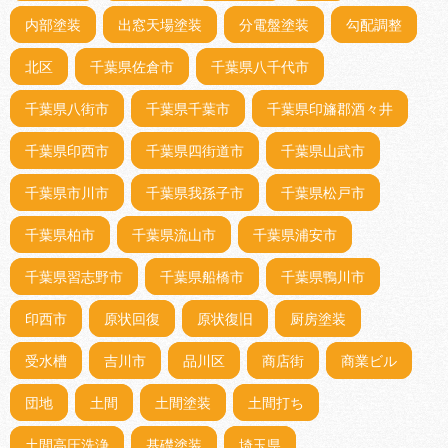
内部塗装
出窓天場塗装
分電盤塗装
勾配調整
北区
千葉県佐倉市
千葉県八千代市
千葉県八街市
千葉県千葉市
千葉県印旛郡酒々井
千葉県印西市
千葉県四街道市
千葉県山武市
千葉県市川市
千葉県我孫子市
千葉県松戸市
千葉県柏市
千葉県流山市
千葉県浦安市
千葉県習志野市
千葉県船橋市
千葉県鴨川市
印西市
原状回復
原状復旧
厨房塗装
受水槽
吉川市
品川区
商店街
商業ビル
団地
土間
土間塗装
土間打ち
土間高圧洗浄
基礎塗装
埼玉県