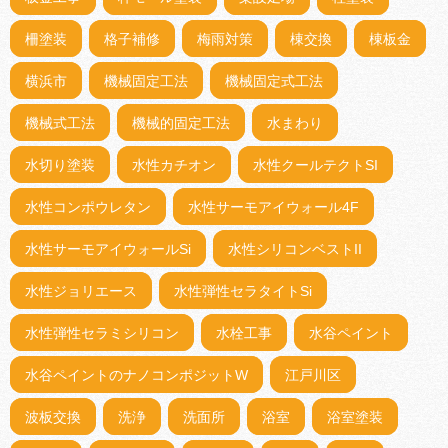
柵塗装
格子補修
梅雨対策
棟交換
棟板金
横浜市
機械固定工法
機械固定式工法
機械式工法
機械的固定工法
水まわり
水切り塗装
水性カチオン
水性クールテクトSI
水性コンポウレタン
水性サーモアイウォール4F
水性サーモアイウォールSi
水性シリコンベストII
水性ジョリエース
水性弾性セラタイトSi
水性弾性セラミシリコン
水栓工事
水谷ペイント
水谷ペイントのナノコンポジットW
江戸川区
波板交換
洗浄
洗面所
浴室
浴室塗装