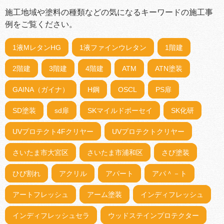
施工地域や塗料の種類などの気になるキーワードの施工事
例をご覧ください。
1液MレタンHG
1液ファインウレタン
1階建
2階建
3階建
4階建
ATM
ATN塗装
GAINA（ガイナ）
H鋼
OSCL
PS扉
SD塗装
sd扉
SKマイルドボーセイ
SK化研
UVプロテクト4Fクリヤー
UVプロテクトクリヤー
さいたま市大宮区
さいたま市浦和区
さび塗装
ひび割れ
アクリル
アパート
アパ＾－ト
アートフレッシュ
アーム塗装
インディフレッシュ
インディフレッシュセラ
ウッドステインプロテクター