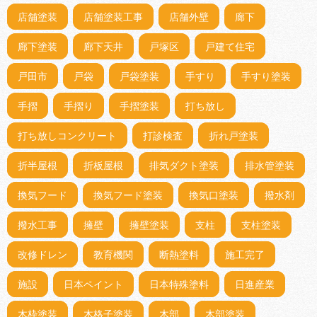
店舗塗装
店舗塗装工事
店舗外壁
廊下
廊下塗装
廊下天井
戸塚区
戸建て住宅
戸田市
戸袋
戸袋塗装
手すり
手すり塗装
手摺
手摺り
手摺塗装
打ち放し
打ち放しコンクリート
打診検査
折れ戸塗装
折半屋根
折板屋根
排気ダクト塗装
排水管塗装
換気フード
換気フード塗装
換気口塗装
撥水剤
撥水工事
擁壁
擁壁塗装
支柱
支柱塗装
改修ドレン
教育機関
断熱塗料
施工完了
施設
日本ペイント
日本特殊塗料
日進産業
木枠塗装
木格子塗装
木部
木部塗装