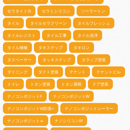
セラタイトSi
セラミシリコン
ソーラートン
タイル
タイルセラクリーン
タイルフレッシュ
タイルレジスト
タイル工事
タイル洗浄
タイル補修
タキステップ
タキロン
タスペーサー
タッキステップ
タラップ塗装
ダイニング
ダクト塗装
テナント
テナントビル
トイレ
トタン塗装
トタン屋根
ドア塗装
ナノコンポジットF
ナノコンポジットW
ナノコンポジットW防藻+
ナノコンポジットシーラー
ナノコンポジットｗ
ナノシリコンW