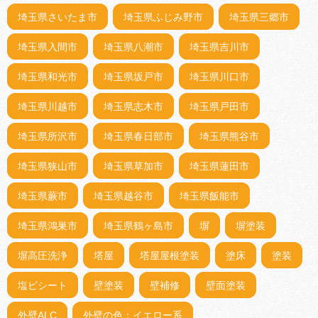
埼玉県さいたま市
埼玉県ふじみ野市
埼玉県三郷市
埼玉県入間市
埼玉県八潮市
埼玉県吉川市
埼玉県和光市
埼玉県坂戸市
埼玉県川口市
埼玉県川越市
埼玉県志木市
埼玉県戸田市
埼玉県所沢市
埼玉県春日部市
埼玉県熊谷市
埼玉県狭山市
埼玉県草加市
埼玉県蓮田市
埼玉県蕨市
埼玉県越谷市
埼玉県飯能市
埼玉県鴻巣市
埼玉県鶴ヶ島市
塀
塀塗装
塀高圧洗浄
塔屋
塔屋屋根塗装
塗床
塗装
塩ビシート
壁塗装
壁補修
壁面塗装
外壁ALC
外壁の色：イエロー系