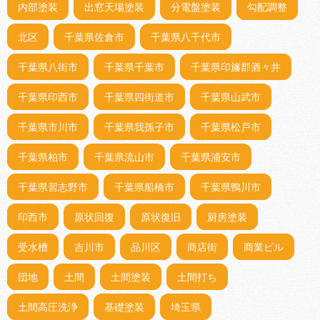
内部塗装
出窓天場塗装
分電盤塗装
勾配調整
北区
千葉県佐倉市
千葉県八千代市
千葉県八街市
千葉県千葉市
千葉県印旛郡酒々井
千葉県印西市
千葉県四街道市
千葉県山武市
千葉県市川市
千葉県我孫子市
千葉県松戸市
千葉県柏市
千葉県流山市
千葉県浦安市
千葉県習志野市
千葉県船橋市
千葉県鴨川市
印西市
原状回復
原状復旧
厨房塗装
受水槽
吉川市
品川区
商店街
商業ビル
団地
土間
土間塗装
土間打ち
土間高圧洗浄
基礎塗装
埼玉県