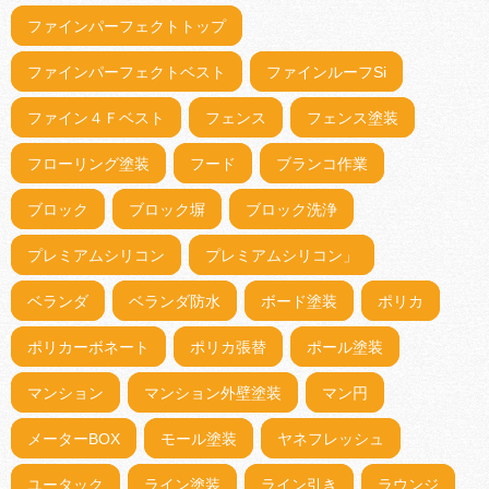
ファインパーフェクトトップ
ファインパーフェクトベスト
ファインルーフSi
ファイン４Ｆベスト
フェンス
フェンス塗装
フローリング塗装
フード
ブランコ作業
ブロック
ブロック塀
ブロック洗浄
プレミアムシリコン
プレミアムシリコン」
ベランダ
ベランダ防水
ボード塗装
ポリカ
ポリカーボネート
ポリカ張替
ポール塗装
マンション
マンション外壁塗装
マン円
メーターBOX
モール塗装
ヤネフレッシュ
ユータック
ライン塗装
ライン引き
ラウンジ