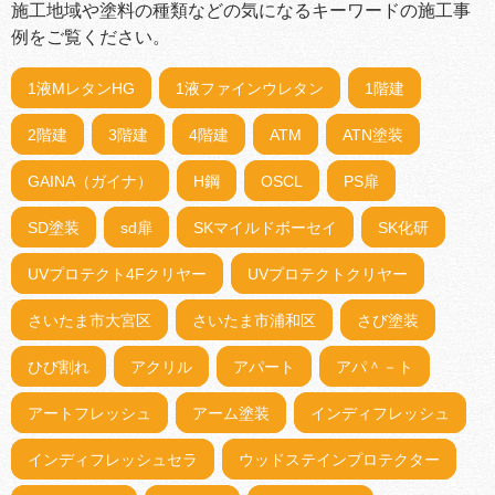
施工地域や塗料の種類などの気になるキーワードの施工事
例をご覧ください。
1液MレタンHG
1液ファインウレタン
1階建
2階建
3階建
4階建
ATM
ATN塗装
GAINA（ガイナ）
H鋼
OSCL
PS扉
SD塗装
sd扉
SKマイルドボーセイ
SK化研
UVプロテクト4Fクリヤー
UVプロテクトクリヤー
さいたま市大宮区
さいたま市浦和区
さび塗装
ひび割れ
アクリル
アパート
アパ＾－ト
アートフレッシュ
アーム塗装
インディフレッシュ
インディフレッシュセラ
ウッドステインプロテクター