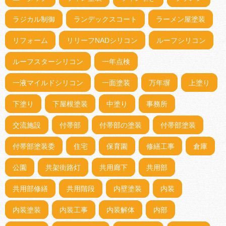
ラジカル制御
ランデックスコート
ラーメン屋塗装
リフォーム
リリーフNADシリコン
ルーフシリコン
ルーフスターシリコン
一年点検
一液マイルドシリコン
一面塗装
万年塀
上塗り
下塗り
下屋根塗装
中塗り
事務所
交流施設
付帯部
付帯部の塗装
付帯部塗装
付帯部塗装委
住宅
保育園
修繕工事
倉庫
公園
共架街路灯
共用廊下
共用部
共用部修繕
共用階段
内壁塗装
内装
内装塗装
内装工事
内装解体
内部