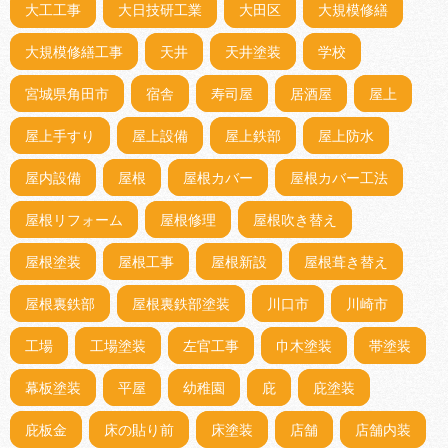
大工工事
大日技研工業
大田区
大規模修繕
大規模修繕工事
天井
天井塗装
学校
宮城県角田市
宿舎
寿司屋
居酒屋
屋上
屋上手すり
屋上設備
屋上鉄部
屋上防水
屋内設備
屋根
屋根カバー
屋根カバー工法
屋根リフォーム
屋根修理
屋根吹き替え
屋根塗装
屋根工事
屋根新設
屋根葺き替え
屋根裏鉄部
屋根裏鉄部塗装
川口市
川崎市
工場
工場塗装
左官工事
巾木塗装
帯塗装
幕板塗装
平屋
幼稚園
庇
庇塗装
庇板金
床の貼り前
床塗装
店舗
店舗内装