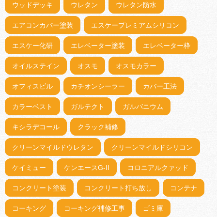
ウッドデッキ
ウレタン
ウレタン防水
エアコンカバー塗装
エスケープレミアムシリコン
エスケー化研
エレベーター塗装
エレベーター枠
オイルステイン
オスモ
オスモカラー
オフィスビル
カチオンシーラー
カバー工法
カラーベスト
ガルテクト
ガルバニウム
キシラデコール
クラック補修
クリーンマイルドウレタン
クリーンマイルドシリコン
ケイミュー
ケンエースG-II
コロニアルクァッド
コンクリート塗装
コンクリート打ち放し
コンテナ
コーキング
コーキング補修工事
ゴミ庫