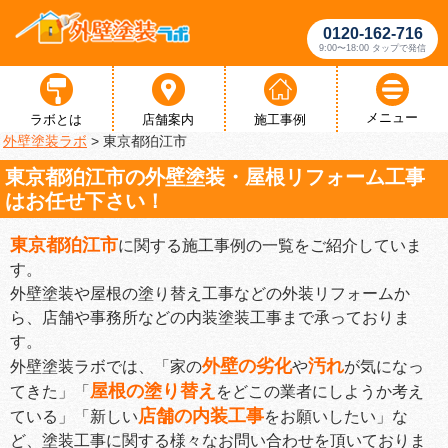
0120-162-716
9:00〜18:00 タップで発信
メニュー
ラボとは
店舗案内
施工事例
外壁塗装ラボ
>
東京都狛江市
東京都狛江市の外壁塗装・屋根リフォーム工事
はお任せ下さい！
東京都狛江市
に関する施工事例の一覧をご紹介していま
す。
外壁塗装や屋根の塗り替え工事などの外装リフォームか
ら、店舗や事務所などの内装塗装工事まで承っておりま
す。
外壁の劣化
汚れ
外壁塗装ラボでは、「家の
や
が気になっ
屋根の塗り替え
てきた」「
をどこの業者にしようか考え
店舗の内装工事
ている」「新しい
をお願いしたい」な
ど、塗装工事に関する様々なお問い合わせを頂いておりま