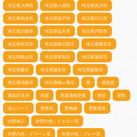
埼玉県入間市
埼玉県八潮市
埼玉県吉川市
埼玉県和光市
埼玉県坂戸市
埼玉県川口市
埼玉県川越市
埼玉県志木市
埼玉県戸田市
埼玉県所沢市
埼玉県春日部市
埼玉県熊谷市
埼玉県狭山市
埼玉県草加市
埼玉県蓮田市
埼玉県蕨市
埼玉県越谷市
埼玉県飯能市
埼玉県鴻巣市
埼玉県鶴ヶ島市
塀
塀塗装
塀高圧洗浄
塔屋
塔屋屋根塗装
塗床
塗装
塩ビシート
壁塗装
壁補修
壁面塗装
外壁ALC
外壁の色：イエロー系
外壁の色：グリーン系
外壁の色：グレー系