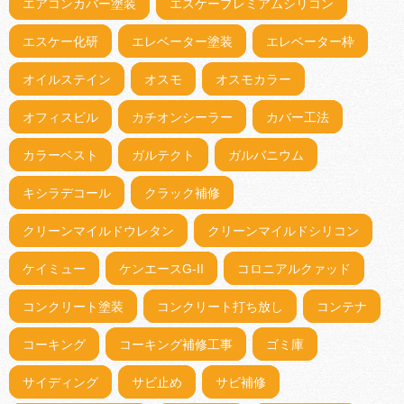
エアコンカバー塗装
エスケープレミアムシリコン
エスケー化研
エレベーター塗装
エレベーター枠
オイルステイン
オスモ
オスモカラー
オフィスビル
カチオンシーラー
カバー工法
カラーベスト
ガルテクト
ガルバニウム
キシラデコール
クラック補修
クリーンマイルドウレタン
クリーンマイルドシリコン
ケイミュー
ケンエースG-II
コロニアルクァッド
コンクリート塗装
コンクリート打ち放し
コンテナ
コーキング
コーキング補修工事
ゴミ庫
サイディング
サビ止め
サビ補修