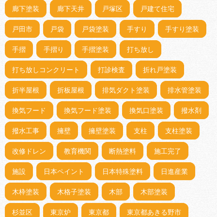
廊下塗装
廊下天井
戸塚区
戸建て住宅
戸田市
戸袋
戸袋塗装
手すり
手すり塗装
手摺
手摺り
手摺塗装
打ち放し
打ち放しコンクリート
打診検査
折れ戸塗装
折半屋根
折板屋根
排気ダクト塗装
排水管塗装
換気フード
換気フード塗装
換気口塗装
撥水剤
撥水工事
擁壁
擁壁塗装
支柱
支柱塗装
改修ドレン
教育機関
断熱塗料
施工完了
施設
日本ペイント
日本特殊塗料
日進産業
木枠塗装
木格子塗装
木部
木部塗装
杉並区
東京炉
東京都
東京都あきる野市