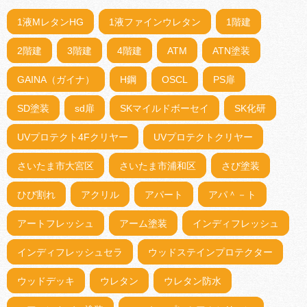
1液MレタンHG
1液ファインウレタン
1階建
2階建
3階建
4階建
ATM
ATN塗装
GAINA（ガイナ）
H鋼
OSCL
PS扉
SD塗装
sd扉
SKマイルドボーセイ
SK化研
UVプロテクト4Fクリヤー
UVプロテクトクリヤー
さいたま市大宮区
さいたま市浦和区
さび塗装
ひび割れ
アクリル
アパート
アパ＾－ト
アートフレッシュ
アーム塗装
インディフレッシュ
インディフレッシュセラ
ウッドステインプロテクター
ウッドデッキ
ウレタン
ウレタン防水