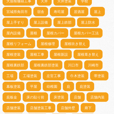
大規模修繕工事
天井
天井塗装
学校
宮城県角田市
宿舎
寿司屋
居酒屋
屋上
屋上手すり
屋上設備
屋上鉄部
屋上防水
屋内設備
屋根
屋根カバー
屋根カバー工法
屋根リフォーム
屋根修理
屋根吹き替え
屋根塗装
屋根工事
屋根新設
屋根葺き替え
屋根裏鉄部
屋根裏鉄部塗装
川口市
川崎市
工場
工場塗装
左官工事
巾木塗装
帯塗装
幕板塗装
平屋
幼稚園
庇
庇塗装
庇板金
床の貼り前
床塗装
店舗
店舗内装
店舗塗装
店舗塗装工事
店舗外壁
廊下