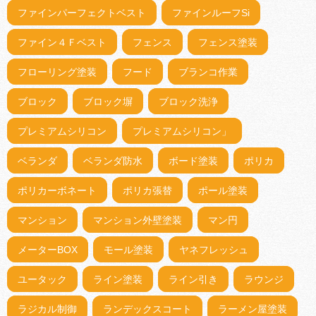
ファインパーフェクトベスト
ファインルーフSi
ファイン４Ｆベスト
フェンス
フェンス塗装
フローリング塗装
フード
ブランコ作業
ブロック
ブロック塀
ブロック洗浄
プレミアムシリコン
プレミアムシリコン」
ベランダ
ベランダ防水
ボード塗装
ポリカ
ポリカーボネート
ポリカ張替
ポール塗装
マンション
マンション外壁塗装
マン円
メーターBOX
モール塗装
ヤネフレッシュ
ユータック
ライン塗装
ライン引き
ラウンジ
ラジカル制御
ランデックスコート
ラーメン屋塗装