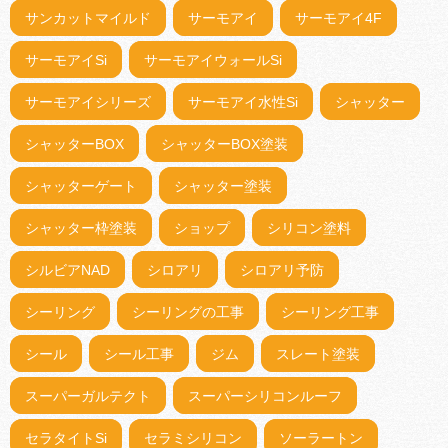
サンカットマイルド
サーモアイ
サーモアイ4F
サーモアイSi
サーモアイウォールSi
サーモアイシリーズ
サーモアイ水性Si
シャッター
シャッターBOX
シャッターBOX塗装
シャッターゲート
シャッター塗装
シャッター枠塗装
ショップ
シリコン塗料
シルビアNAD
シロアリ
シロアリ予防
シーリング
シーリングの工事
シーリング工事
シール
シール工事
ジム
スレート塗装
スーパーガルテクト
スーパーシリコンルーフ
セラタイトSi
セラミシリコン
ソーラートン