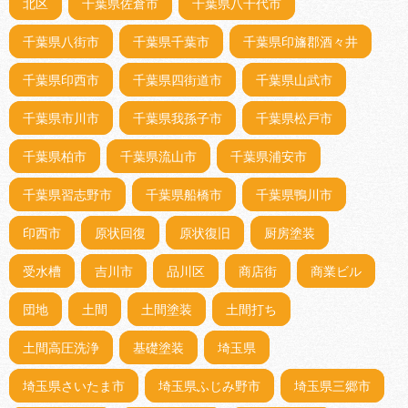
北区
千葉県佐倉市
千葉県八千代市
千葉県八街市
千葉県千葉市
千葉県印旛郡酒々井
千葉県印西市
千葉県四街道市
千葉県山武市
千葉県市川市
千葉県我孫子市
千葉県松戸市
千葉県柏市
千葉県流山市
千葉県浦安市
千葉県習志野市
千葉県船橋市
千葉県鴨川市
印西市
原状回復
原状復旧
厨房塗装
受水槽
吉川市
品川区
商店街
商業ビル
団地
土間
土間塗装
土間打ち
土間高圧洗浄
基礎塗装
埼玉県
埼玉県さいたま市
埼玉県ふじみ野市
埼玉県三郷市