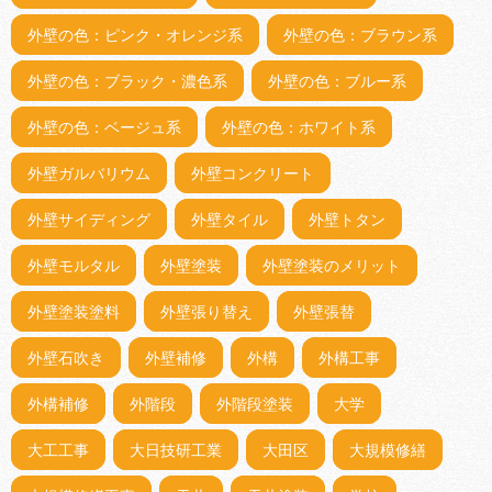
外壁の色：ピンク・オレンジ系
外壁の色：ブラウン系
外壁の色：ブラック・濃色系
外壁の色：ブルー系
外壁の色：ベージュ系
外壁の色：ホワイト系
外壁ガルバリウム
外壁コンクリート
外壁サイディング
外壁タイル
外壁トタン
外壁モルタル
外壁塗装
外壁塗装のメリット
外壁塗装塗料
外壁張り替え
外壁張替
外壁石吹き
外壁補修
外構
外構工事
外構補修
外階段
外階段塗装
大学
大工工事
大日技研工業
大田区
大規模修繕