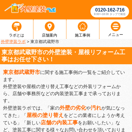
0120-162-716
9:00〜18:00 タップで発信
メニュー
ラボとは
店舗案内
施工事例
外壁塗装ラボ
>
東京都武蔵野市
東京都武蔵野市の外壁塗装・屋根リフォーム工
事はお任せ下さい！
東京都武蔵野市
に関する施工事例の一覧をご紹介してい
ます。
外壁塗装や屋根の塗り替え工事などの外装リフォームか
ら、店舗や事務所などの内装塗装工事まで承っておりま
す。
外壁の劣化
汚れ
外壁塗装ラボでは、「家の
や
が気になっ
屋根の塗り替え
てきた」「
をどこの業者にしようか考え
店舗の内装工事
ている」「新しい
をお願いしたい」な
ど、塗装工事に関する様々なお問い合わせを頂いておりま