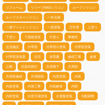
リフォーム
リリーフNADシリコン
ルーフシリコン
ルーフスターシリコン
一年点検
一液マイルドシリコン
一面塗装
万年塀
上塗り
下塗り
下屋根塗装
中塗り
事務所
交流施設
付帯部
付帯部の塗装
付帯部塗装
付帯部塗装委
住宅
保育園
修繕工事
倉庫
公園
共架街路灯
共用廊下
共用部
共用部修繕
共用階段
内壁塗装
内装
内装塗装
内装工事
内装解体
内部
内部塗装
出窓天場塗装
分電盤塗装
勾配調整