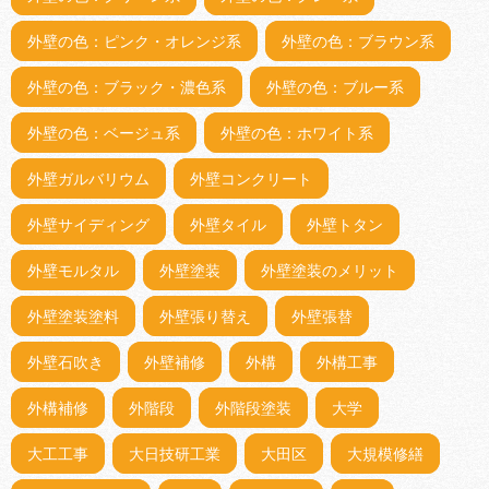
外壁の色：ピンク・オレンジ系
外壁の色：ブラウン系
外壁の色：ブラック・濃色系
外壁の色：ブルー系
外壁の色：ベージュ系
外壁の色：ホワイト系
外壁ガルバリウム
外壁コンクリート
外壁サイディング
外壁タイル
外壁トタン
外壁モルタル
外壁塗装
外壁塗装のメリット
外壁塗装塗料
外壁張り替え
外壁張替
外壁石吹き
外壁補修
外構
外構工事
外構補修
外階段
外階段塗装
大学
大工工事
大日技研工業
大田区
大規模修繕