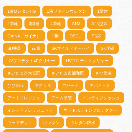
1液MレタンHG
1液ファインウレタン
1階建
2階建
3階建
4階建
ATM
ATN塗装
GAINA（ガイナ）
H鋼
OSCL
PS扉
SD塗装
sd扉
SKマイルドボーセイ
SK化研
UVプロテクト4Fクリヤー
UVプロテクトクリヤー
さいたま市大宮区
さいたま市浦和区
さび塗装
ひび割れ
アクリル
アパート
アパ＾－ト
アートフレッシュ
アーム塗装
インディフレッシュ
インディフレッシュセラ
ウッドステインプロテクター
ウッドデッキ
ウレタン
ウレタン防水