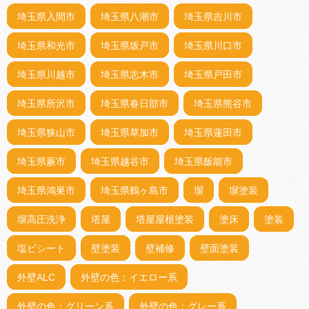
埼玉県入間市
埼玉県八潮市
埼玉県吉川市
埼玉県和光市
埼玉県坂戸市
埼玉県川口市
埼玉県川越市
埼玉県志木市
埼玉県戸田市
埼玉県所沢市
埼玉県春日部市
埼玉県熊谷市
埼玉県狭山市
埼玉県草加市
埼玉県蓮田市
埼玉県蕨市
埼玉県越谷市
埼玉県飯能市
埼玉県鴻巣市
埼玉県鶴ヶ島市
塀
塀塗装
塀高圧洗浄
塔屋
塔屋屋根塗装
塗床
塗装
塩ビシート
壁塗装
壁補修
壁面塗装
外壁ALC
外壁の色：イエロー系
外壁の色：グリーン系
外壁の色：グレー系