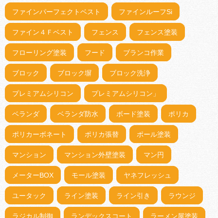
ファインパーフェクトベスト
ファインルーフSi
ファイン４Ｆベスト
フェンス
フェンス塗装
フローリング塗装
フード
ブランコ作業
ブロック
ブロック塀
ブロック洗浄
プレミアムシリコン
プレミアムシリコン」
ベランダ
ベランダ防水
ボード塗装
ポリカ
ポリカーボネート
ポリカ張替
ポール塗装
マンション
マンション外壁塗装
マン円
メーターBOX
モール塗装
ヤネフレッシュ
ユータック
ライン塗装
ライン引き
ラウンジ
ラジカル制御
ランデックスコート
ラーメン屋塗装