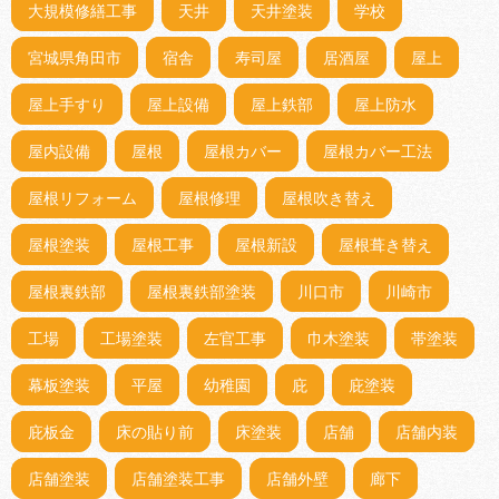
大規模修繕工事
天井
天井塗装
学校
宮城県角田市
宿舎
寿司屋
居酒屋
屋上
屋上手すり
屋上設備
屋上鉄部
屋上防水
屋内設備
屋根
屋根カバー
屋根カバー工法
屋根リフォーム
屋根修理
屋根吹き替え
屋根塗装
屋根工事
屋根新設
屋根葺き替え
屋根裏鉄部
屋根裏鉄部塗装
川口市
川崎市
工場
工場塗装
左官工事
巾木塗装
帯塗装
幕板塗装
平屋
幼稚園
庇
庇塗装
庇板金
床の貼り前
床塗装
店舗
店舗内装
店舗塗装
店舗塗装工事
店舗外壁
廊下