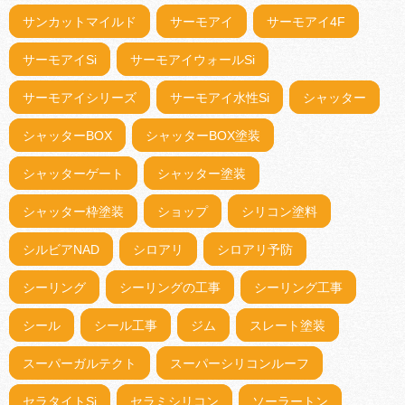
サンカットマイルド
サーモアイ
サーモアイ4F
サーモアイSi
サーモアイウォールSi
サーモアイシリーズ
サーモアイ水性Si
シャッター
シャッターBOX
シャッターBOX塗装
シャッターゲート
シャッター塗装
シャッター枠塗装
ショップ
シリコン塗料
シルビアNAD
シロアリ
シロアリ予防
シーリング
シーリングの工事
シーリング工事
シール
シール工事
ジム
スレート塗装
スーパーガルテクト
スーパーシリコンルーフ
セラタイトSi
セラミシリコン
ソーラートン