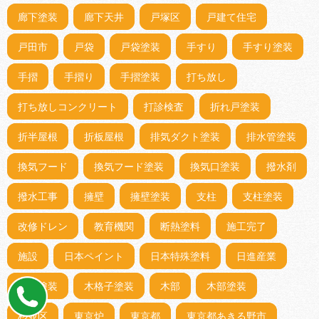
廊下塗装
廊下天井
戸塚区
戸建て住宅
戸田市
戸袋
戸袋塗装
手すり
手すり塗装
手摺
手摺り
手摺塗装
打ち放し
打ち放しコンクリート
打診検査
折れ戸塗装
折半屋根
折板屋根
排気ダクト塗装
排水管塗装
換気フード
換気フード塗装
換気口塗装
撥水剤
撥水工事
擁壁
擁壁塗装
支柱
支柱塗装
改修ドレン
教育機関
断熱塗料
施工完了
施設
日本ペイント
日本特殊塗料
日進産業
木枠塗装
木格子塗装
木部
木部塗装
杉並区
東京炉
東京都
東京都あきる野市