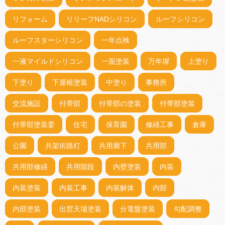
リフォーム
リリーフNADシリコン
ルーフシリコン
ルーフスターシリコン
一年点検
一液マイルドシリコン
一面塗装
万年塀
上塗り
下塗り
下屋根塗装
中塗り
事務所
交流施設
付帯部
付帯部の塗装
付帯部塗装
付帯部塗装委
住宅
保育園
修繕工事
倉庫
公園
共架街路灯
共用廊下
共用部
共用部修繕
共用階段
内壁塗装
内装
内装塗装
内装工事
内装解体
内部
内部塗装
出窓天場塗装
分電盤塗装
勾配調整