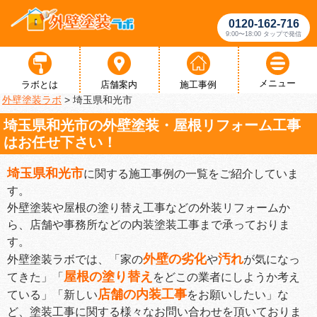
0120-162-716
9:00〜18:00 タップで発信
メニュー
ラボとは
店舗案内
施工事例
外壁塗装ラボ
>
埼玉県和光市
埼玉県和光市の外壁塗装・屋根リフォーム工事
はお任せ下さい！
埼玉県和光市
に関する施工事例の一覧をご紹介していま
す。
外壁塗装や屋根の塗り替え工事などの外装リフォームか
ら、店舗や事務所などの内装塗装工事まで承っておりま
す。
外壁の劣化
汚れ
外壁塗装ラボでは、「家の
や
が気になっ
屋根の塗り替え
てきた」「
をどこの業者にしようか考え
店舗の内装工事
ている」「新しい
をお願いしたい」な
ど、塗装工事に関する様々なお問い合わせを頂いておりま