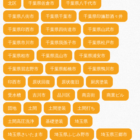
北区
千葉県佐倉市
千葉県八千代市
千葉県八街市
千葉県千葉市
千葉県印旛郡酒々井
千葉県印西市
千葉県四街道市
千葉県山武市
千葉県市川市
千葉県我孫子市
千葉県松戸市
千葉県柏市
千葉県流山市
千葉県浦安市
千葉県習志野市
千葉県船橋市
千葉県鴨川市
印西市
原状回復
原状復旧
厨房塗装
受水槽
吉川市
品川区
商店街
商業ビル
団地
土間
土間塗装
土間打ち
土間高圧洗浄
基礎塗装
埼玉県
埼玉県さいたま市
埼玉県ふじみ野市
埼玉県三郷市