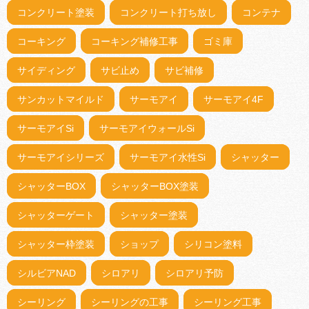
コンクリート塗装
コンクリート打ち放し
コンテナ
コーキング
コーキング補修工事
ゴミ庫
サイディング
サビ止め
サビ補修
サンカットマイルド
サーモアイ
サーモアイ4F
サーモアイSi
サーモアイウォールSi
サーモアイシリーズ
サーモアイ水性Si
シャッター
シャッターBOX
シャッターBOX塗装
シャッターゲート
シャッター塗装
シャッター枠塗装
ショップ
シリコン塗料
シルビアNAD
シロアリ
シロアリ予防
シーリング
シーリングの工事
シーリング工事