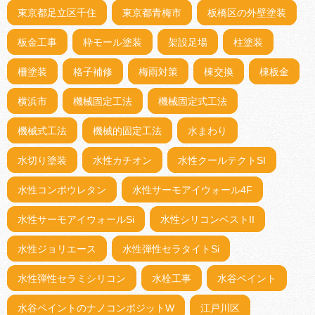
東京都足立区千住
東京都青梅市
板橋区の外壁塗装
板金工事
枠モール塗装
架設足場
柱塗装
柵塗装
格子補修
梅雨対策
棟交換
棟板金
横浜市
機械固定工法
機械固定式工法
機械式工法
機械的固定工法
水まわり
水切り塗装
水性カチオン
水性クールテクトSI
水性コンポウレタン
水性サーモアイウォール4F
水性サーモアイウォールSi
水性シリコンベストII
水性ジョリエース
水性弾性セラタイトSi
水性弾性セラミシリコン
水栓工事
水谷ペイント
水谷ペイントのナノコンポジットW
江戸川区