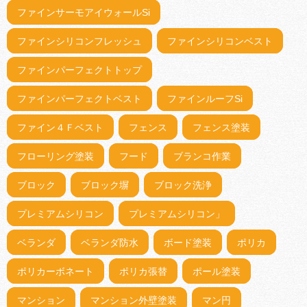
ファインサーモアイウォールSi
ファインシリコンフレッシュ
ファインシリコンベスト
ファインパーフェクトトップ
ファインパーフェクトベスト
ファインルーフSi
ファイン４Ｆベスト
フェンス
フェンス塗装
フローリング塗装
フード
ブランコ作業
ブロック
ブロック塀
ブロック洗浄
プレミアムシリコン
プレミアムシリコン」
ベランダ
ベランダ防水
ボード塗装
ポリカ
ポリカーボネート
ポリカ張替
ポール塗装
マンション
マンション外壁塗装
マン円