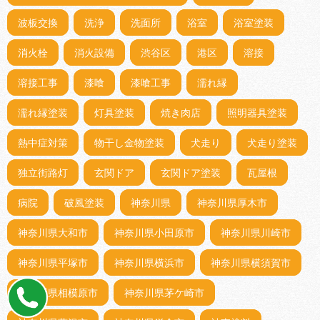
波板交換
洗浄
洗面所
浴室
浴室塗装
消火栓
消火設備
渋谷区
港区
溶接
溶接工事
漆喰
漆喰工事
濡れ縁
濡れ縁塗装
灯具塗装
焼き肉店
照明器具塗装
熱中症対策
物干し金物塗装
犬走り
犬走り塗装
独立街路灯
玄関ドア
玄関ドア塗装
瓦屋根
病院
破風塗装
神奈川県
神奈川県厚木市
神奈川県大和市
神奈川県小田原市
神奈川県川崎市
神奈川県平塚市
神奈川県横浜市
神奈川県横須賀市
神奈川県相模原市
神奈川県茅ケ崎市