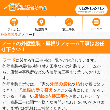
0120-162-716
9:00〜18:00 タップで発信
メニュー
ラボとは
店舗案内
施工事例
外壁塗装ラボ
>
フード
フードの外壁塗装・屋根リフォーム工事はお任
せ下さい！
フード
に関する施工事例の一覧をご紹介しています。
外壁塗装や屋根の塗り替え工事などの外装リフォームか
ら、店舗や事務所などの内装塗装工事まで承っておりま
す。
外壁の劣化
汚れ
外壁塗装ラボでは、「家の
や
が気になっ
屋根の塗り替え
てきた」「
をどこの業者にしようか考え
店舗の内装工事
ている」「新しい
をお願いしたい」な
ど、塗装工事に関する様々なお問い合わせを頂いておりま
す。まずはお気軽にご相談ください。