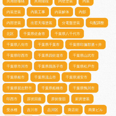
共用部修繕
共用階段
内壁塗装
内装
内装塗装
内装工事
内装解体
内部
内部塗装
出窓天場塗装
分電盤塗装
勾配調整
北区
千葉県佐倉市
千葉県八千代市
千葉県八街市
千葉県千葉市
千葉県印旛郡酒々井
千葉県印西市
千葉県四街道市
千葉県山武市
千葉県市川市
千葉県我孫子市
千葉県松戸市
千葉県柏市
千葉県流山市
千葉県浦安市
千葉県習志野市
千葉県船橋市
千葉県鴨川市
印西市
原状回復
原状復旧
厨房塗装
受水槽
吉川市
品川区
商店街
商業ビル