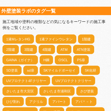
外壁塗装ラボのタグ一覧
施工地域や塗料の種類などの気になるキーワードの施工事
例をご覧ください。
1液MレタンHG
1液ファインウレタン
1階建
2階建
3階建
4階建
ATM
ATN塗装
GAINA（ガイナ）
H鋼
OSCL
PS扉
SD塗装
sd扉
SKマイルドボーセイ
SK化研
UVプロテクト4Fクリヤー
UVプロテクトクリヤー
さいたま市大宮区
さいたま市浦和区
さび塗装
ひび割れ
アクリル
アパート
アパ＾－ト