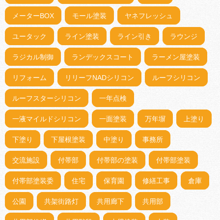
メーターBOX
モール塗装
ヤネフレッシュ
ユータック
ライン塗装
ライン引き
ラウンジ
ラジカル制御
ランデックスコート
ラーメン屋塗装
リフォーム
リリーフNADシリコン
ルーフシリコン
ルーフスターシリコン
一年点検
一液マイルドシリコン
一面塗装
万年塀
上塗り
下塗り
下屋根塗装
中塗り
事務所
交流施設
付帯部
付帯部の塗装
付帯部塗装
付帯部塗装委
住宅
保育園
修繕工事
倉庫
公園
共架街路灯
共用廊下
共用部