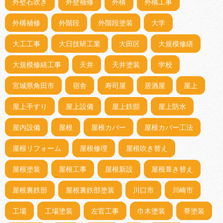
外壁石吹き
外壁補修
外構
外構工事
外構補修
外階段
外階段塗装
大学
大工工事
大日技研工業
大田区
大規模修繕
大規模修繕工事
天井
天井塗装
学校
宮城県角田市
宿舎
寿司屋
居酒屋
屋上
屋上手すり
屋上設備
屋上鉄部
屋上防水
屋内設備
屋根
屋根カバー
屋根カバー工法
屋根リフォーム
屋根修理
屋根吹き替え
屋根塗装
屋根工事
屋根新設
屋根葺き替え
屋根裏鉄部
屋根裏鉄部塗装
川口市
川崎市
工場
工場塗装
左官工事
巾木塗装
帯塗装