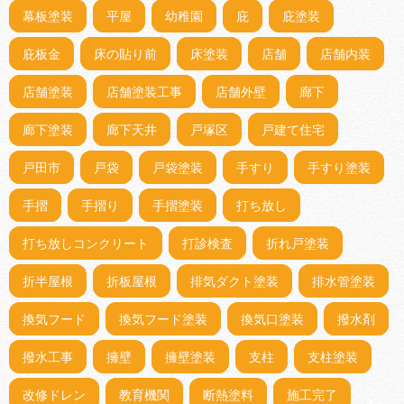
幕板塗装
平屋
幼稚園
庇
庇塗装
庇板金
床の貼り前
床塗装
店舗
店舗内装
店舗塗装
店舗塗装工事
店舗外壁
廊下
廊下塗装
廊下天井
戸塚区
戸建て住宅
戸田市
戸袋
戸袋塗装
手すり
手すり塗装
手摺
手摺り
手摺塗装
打ち放し
打ち放しコンクリート
打診検査
折れ戸塗装
折半屋根
折板屋根
排気ダクト塗装
排水管塗装
換気フード
換気フード塗装
換気口塗装
撥水剤
撥水工事
擁壁
擁壁塗装
支柱
支柱塗装
改修ドレン
教育機関
断熱塗料
施工完了