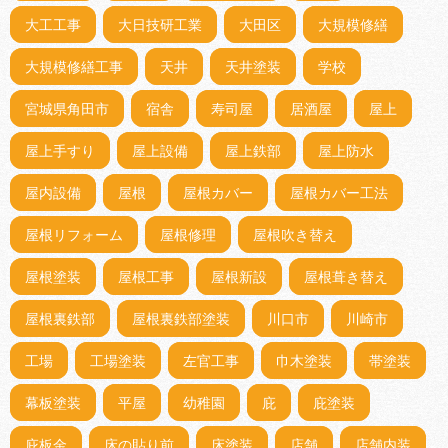
大工工事
大日技研工業
大田区
大規模修繕
大規模修繕工事
天井
天井塗装
学校
宮城県角田市
宿舎
寿司屋
居酒屋
屋上
屋上手すり
屋上設備
屋上鉄部
屋上防水
屋内設備
屋根
屋根カバー
屋根カバー工法
屋根リフォーム
屋根修理
屋根吹き替え
屋根塗装
屋根工事
屋根新設
屋根葺き替え
屋根裏鉄部
屋根裏鉄部塗装
川口市
川崎市
工場
工場塗装
左官工事
巾木塗装
帯塗装
幕板塗装
平屋
幼稚園
庇
庇塗装
庇板金
床の貼り前
床塗装
店舗
店舗内装