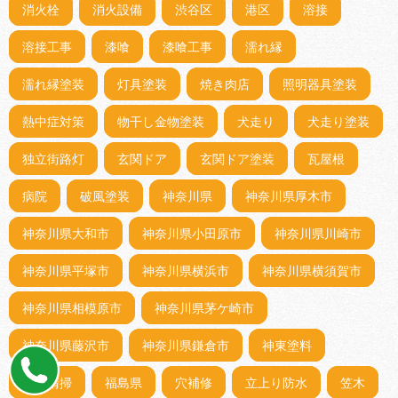
消火栓
消火設備
渋谷区
港区
溶接
溶接工事
漆喰
漆喰工事
濡れ縁
濡れ縁塗装
灯具塗装
焼き肉店
照明器具塗装
熱中症対策
物干し金物塗装
犬走り
犬走り塗装
独立街路灯
玄関ドア
玄関ドア塗装
瓦屋根
病院
破風塗装
神奈川県
神奈川県厚木市
神奈川県大和市
神奈川県小田原市
神奈川県川崎市
神奈川県平塚市
神奈川県横浜市
神奈川県横須賀市
神奈川県相模原市
神奈川県茅ケ崎市
神奈川県藤沢市
神奈川県鎌倉市
神東塗料
神社清掃
福島県
穴補修
立上り防水
笠木