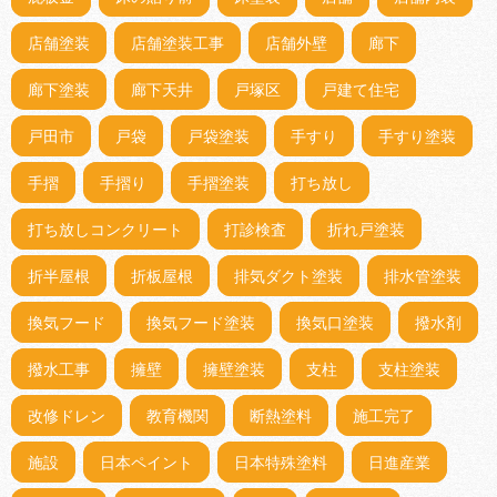
店舗塗装
店舗塗装工事
店舗外壁
廊下
廊下塗装
廊下天井
戸塚区
戸建て住宅
戸田市
戸袋
戸袋塗装
手すり
手すり塗装
手摺
手摺り
手摺塗装
打ち放し
打ち放しコンクリート
打診検査
折れ戸塗装
折半屋根
折板屋根
排気ダクト塗装
排水管塗装
換気フード
換気フード塗装
換気口塗装
撥水剤
撥水工事
擁壁
擁壁塗装
支柱
支柱塗装
改修ドレン
教育機関
断熱塗料
施工完了
施設
日本ペイント
日本特殊塗料
日進産業