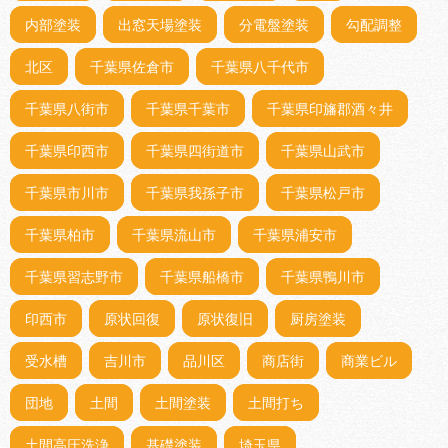
内部塗装
出窓天場塗装
分電盤塗装
勾配調整
北区
千葉県佐倉市
千葉県八千代市
千葉県八街市
千葉県千葉市
千葉県印旛郡酒々井
千葉県印西市
千葉県四街道市
千葉県山武市
千葉県市川市
千葉県我孫子市
千葉県松戸市
千葉県柏市
千葉県流山市
千葉県浦安市
千葉県習志野市
千葉県船橋市
千葉県鴨川市
印西市
原状回復
原状復旧
厨房塗装
受水槽
吉川市
品川区
商店街
商業ビル
団地
土間
土間塗装
土間打ち
土間高圧洗浄
基礎塗装
埼玉県