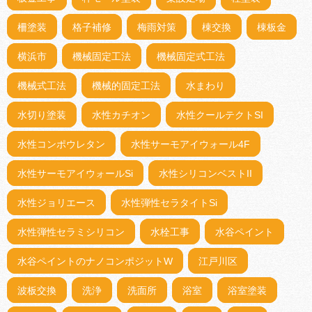
柵塗装
格子補修
梅雨対策
棟交換
棟板金
横浜市
機械固定工法
機械固定式工法
機械式工法
機械的固定工法
水まわり
水切り塗装
水性カチオン
水性クールテクトSI
水性コンポウレタン
水性サーモアイウォール4F
水性サーモアイウォールSi
水性シリコンベストII
水性ジョリエース
水性弾性セラタイトSi
水性弾性セラミシリコン
水栓工事
水谷ペイント
水谷ペイントのナノコンポジットW
江戸川区
波板交換
洗浄
洗面所
浴室
浴室塗装