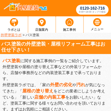
0120-162-716
9:00〜18:00 タップで発信
メニュー
ラボとは
店舗案内
施工事例
外壁塗装ラボ
>
バス塗装
バス塗装の外壁塗装・屋根リフォーム工事はお
任せ下さい！
バス塗装
に関する施工事例の一覧をご紹介しています。
外壁塗装や屋根の塗り替え工事などの外装リフォームか
ら、店舗や事務所などの内装塗装工事まで承っておりま
す。
外壁の劣化
汚れ
外壁塗装ラボでは、「家の
や
が気になっ
屋根の塗り替え
てきた」「
をどこの業者にしようか考え
店舗の内装工事
ている」「新しい
をお願いしたい」な
ど、塗装工事に関する様々なお問い合わせを頂いておりま
す。まずはお気軽にご相談ください。