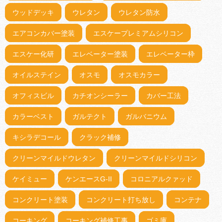
ウッドデッキ
ウレタン
ウレタン防水
エアコンカバー塗装
エスケープレミアムシリコン
エスケー化研
エレベーター塗装
エレベーター枠
オイルステイン
オスモ
オスモカラー
オフィスビル
カチオンシーラー
カバー工法
カラーベスト
ガルテクト
ガルバニウム
キシラデコール
クラック補修
クリーンマイルドウレタン
クリーンマイルドシリコン
ケイミュー
ケンエースG-II
コロニアルクァッド
コンクリート塗装
コンクリート打ち放し
コンテナ
コーキング
コーキング補修工事
ゴミ庫