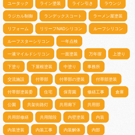
ユータック
ライン塗装
ライン引き
ラウンジ
ラジカル制御
ランデックスコート
ラーメン屋塗装
リフォーム
リリーフNADシリコン
ルーフシリコン
ルーフスターシリコン
一年点検
一液マイルドシリコン
一面塗装
万年塀
上塗り
下塗り
下屋根塗装
中塗り
事務所
交流施設
付帯部
付帯部の塗装
付帯部塗装
付帯部塗装委
住宅
保育園
修繕工事
倉庫
公園
共架街路灯
共用廊下
共用部
共用部修繕
共用階段
内壁塗装
内装
内装塗装
内装工事
内装解体
内部