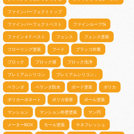
ファインパーフェクトトップ
ファインパーフェクトベスト
ファインルーフSi
ファイン４Ｆベスト
フェンス
フェンス塗装
フローリング塗装
フード
ブランコ作業
ブロック
ブロック塀
ブロック洗浄
プレミアムシリコン
プレミアムシリコン」
ベランダ
ベランダ防水
ボード塗装
ポリカ
ポリカーボネート
ポリカ張替
ポール塗装
マンション
マンション外壁塗装
マン円
メーターBOX
モール塗装
ヤネフレッシュ