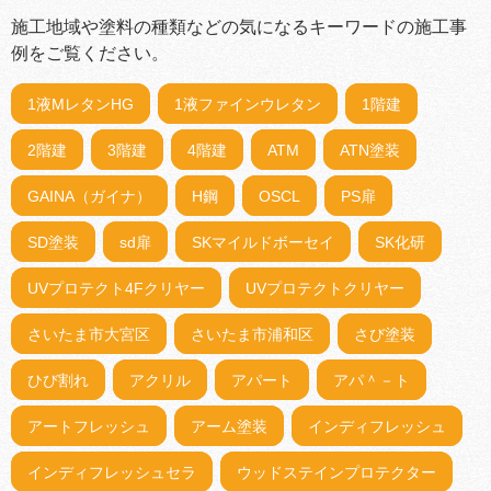
施工地域や塗料の種類などの気になるキーワードの施工事
例をご覧ください。
1液MレタンHG
1液ファインウレタン
1階建
2階建
3階建
4階建
ATM
ATN塗装
GAINA（ガイナ）
H鋼
OSCL
PS扉
SD塗装
sd扉
SKマイルドボーセイ
SK化研
UVプロテクト4Fクリヤー
UVプロテクトクリヤー
さいたま市大宮区
さいたま市浦和区
さび塗装
ひび割れ
アクリル
アパート
アパ＾－ト
アートフレッシュ
アーム塗装
インディフレッシュ
インディフレッシュセラ
ウッドステインプロテクター