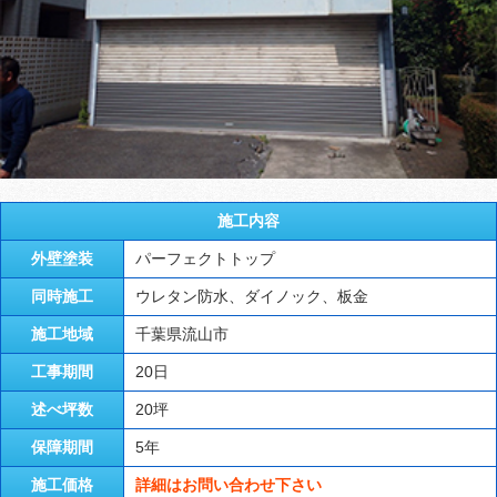
施工内容
外壁塗装
パーフェクトトップ
同時施工
ウレタン防水、ダイノック、板金
施工地域
千葉県流山市
工事期間
20日
述べ坪数
20坪
保障期間
5年
施工価格
詳細はお問い合わせ下さい