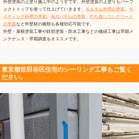
外壁塗装の上塗り施工中のようすです。外壁塗装の上塗りもパーフ
ェクトトップを使って仕上げていきます。
モルタル外壁の塗装
、
サ
イディング外壁の塗装
、
ALCパネルの塗装
、
打ち放しコンクリート
の塗装
など外壁材の種類も各種対応可能です。
外壁・屋根塗装工事や鉄部塗装・防水工事などの修繕工事は早期メ
ンテナンス・早期調査をオススメです。
東京都世田谷区住宅のシーリング工事もご覧く
ださい。