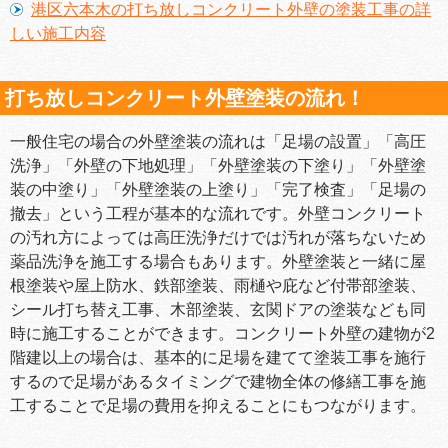
港区六本木の打ち放しコンクリート外壁の塗装工事の詳
しい施工内容
打ち放しコンクリート外壁塗装の流れ！
一般住宅の場合の外壁塗装の流れは「足場の設置」「高圧
洗浄」「外壁の下地処理」「外壁塗装の下塗り」「外壁塗
装の中塗り」「外壁塗装の上塗り」「完了検査」「足場の
撤去」という工程が基本的な流れです。外壁コンクリート
の汚れ方によっては高圧洗浄だけでは汚れが落ちないため
薬品洗浄を施工する場合もあります。外壁塗装と一緒に屋
根塗装や屋上防水、鉄部塗装、雨樋や庇など付帯部塗装、
シール打ち替え工事、木部塗装、玄関ドアの塗装なども同
時に施工することができます。コンクリート外壁の建物が2
階建以上の場合は、基本的に足場を建てて塗装工事を施行
するので足場があるタイミングで建物全体の修繕工事を施
工することで足場の費用を抑えることにもつながります。