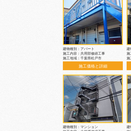
建物種別：アパート
建
施工内容：共用部修繕工事
施
施工地域：千葉県松戸市
施
施工価格と詳細
建物種別：マンション
建