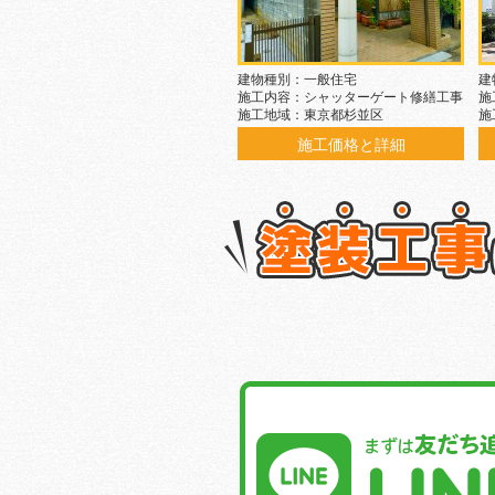
建物種別：一般住宅
建
施工内容：シャッターゲート修繕工事
施
施工地域：東京都杉並区
施
施工価格と詳細