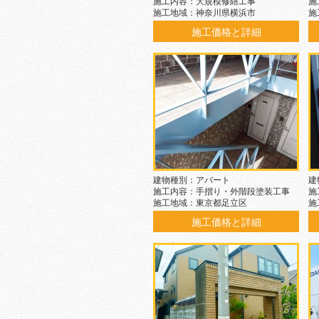
施工内容：大規模修繕工事
施
施工地域：神奈川県横浜市
施
施工価格と詳細
建物種別：アパート
建
施工内容：手摺り・外階段塗装工事
施
施工地域：東京都足立区
施
施工価格と詳細