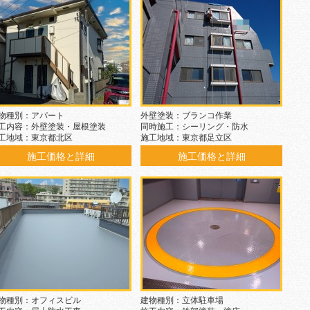
物種別：アパート
外壁塗装：ブランコ作業
工内容：外壁塗装・屋根塗装
同時施工：シーリング・防水
工地域：東京都北区
施工地域：東京都足立区
施工価格と詳細
施工価格と詳細
物種別：オフィスビル
建物種別：立体駐車場