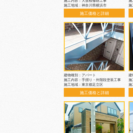
施工内容：大規模修繕工事
施
施工地域：神奈川県横浜市
施
施工価格と詳細
建物種別：アパート
建
施工内容：手摺り・外階段塗装工事
施
施工地域：東京都足立区
施
施工価格と詳細