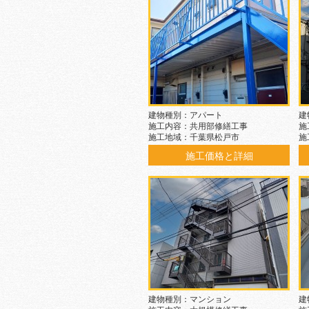
建物種別：アパート
建
施工内容：共用部修繕工事
施
施工地域：千葉県松戸市
施
施工価格と詳細
建物種別：マンション
建