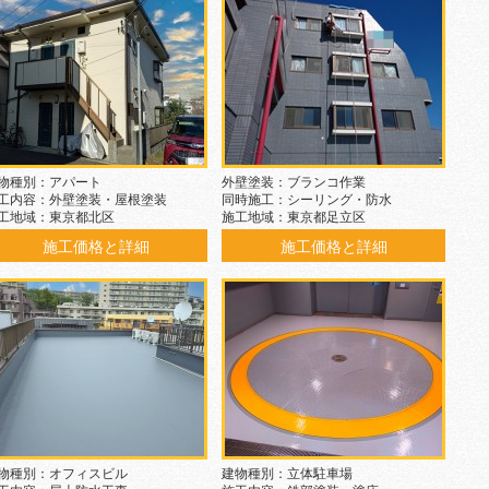
物種別：アパート
外壁塗装：ブランコ作業
工内容：外壁塗装・屋根塗装
同時施工：シーリング・防水
工地域：東京都北区
施工地域：東京都足立区
施工価格と詳細
施工価格と詳細
物種別：オフィスビル
建物種別：立体駐車場