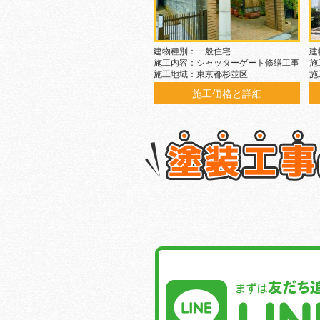
建物種別：一般住宅
建
施工内容：シャッターゲート修繕工事
施
施工地域：東京都杉並区
施
施工価格と詳細