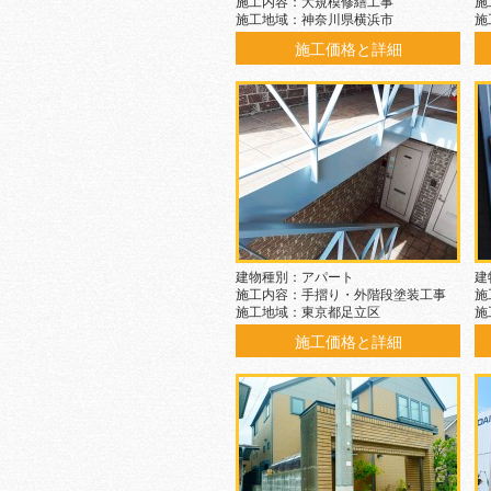
施工内容：大規模修繕工事
施
施工地域：神奈川県横浜市
施
施工価格と詳細
建物種別：アパート
建
施工内容：手摺り・外階段塗装工事
施
施工地域：東京都足立区
施
施工価格と詳細