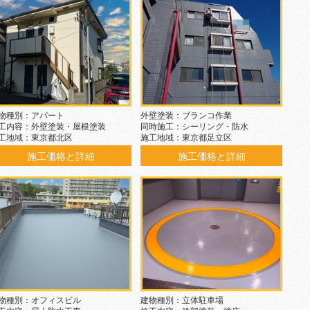
物種別：アパート
外壁塗装：ブランコ作業
工内容：外壁塗装・屋根塗装
同時施工：シーリング・防水
工地域：東京都北区
施工地域：東京都足立区
施工価格と詳細
施工価格と詳細
物種別：オフィスビル
建物種別：立体駐車場