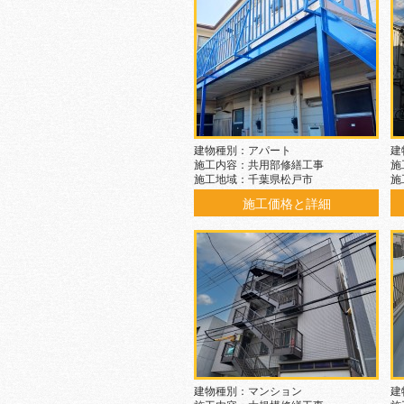
建物種別：アパート
建
施工内容：共用部修繕工事
施
施工地域：千葉県松戸市
施
施工価格と詳細
建物種別：マンション
建