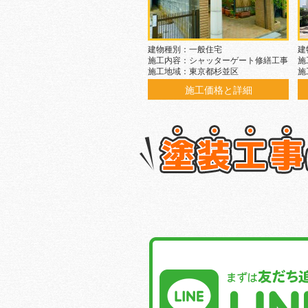
建物種別：一般住宅
建
施工内容：シャッターゲート修繕工事
施
施工地域：東京都杉並区
施
施工価格と詳細