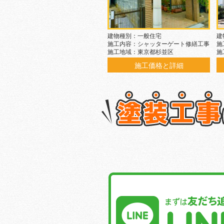
建物種別：一般住宅
建
施工内容：シャッターゲート修繕工事
施
施工地域：東京都杉並区
施
施工価格と詳細