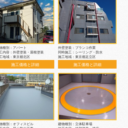
物種別：アパート
外壁塗装：ブランコ作業
工内容：外壁塗装・屋根塗装
同時施工：シーリング・防水
工地域：東京都北区
施工地域：東京都足立区
施工価格と詳細
施工価格と詳細
物種別：オフィスビル
建物種別：立体駐車場