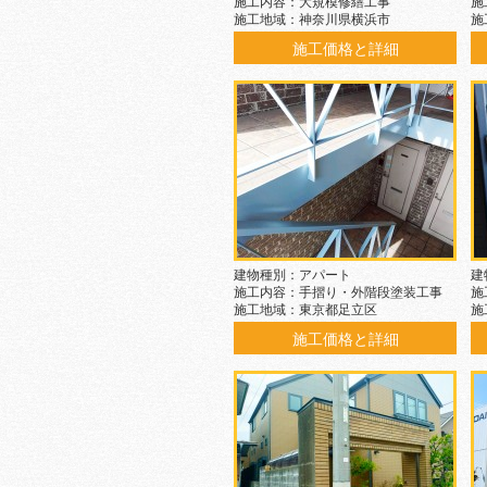
施工内容：大規模修繕工事
施
施工地域：神奈川県横浜市
施
施工価格と詳細
建物種別：アパート
建
施工内容：手摺り・外階段塗装工事
施
施工地域：東京都足立区
施
施工価格と詳細