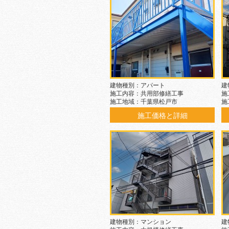
建物種別：アパート
建
施工内容：共用部修繕工事
施
施工地域：千葉県松戸市
施
施工価格と詳細
建物種別：マンション
建