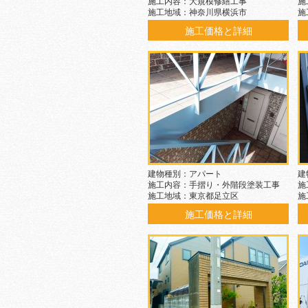
施工内容：大規模修繕工事
施
施工地域：神奈川県横浜市
施
施工価格と詳細
建物種別：アパート
建
施工内容：手摺り・外階段塗装工事
施
施工地域：東京都足立区
施
施工価格と詳細