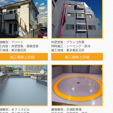
物種別：アパート
外壁塗装：ブランコ作業
工内容：外壁塗装・屋根塗装
同時施工：シーリング・防水
工地域：東京都北区
施工地域：東京都足立区
施工価格と詳細
施工価格と詳細
物種別：オフィスビル
建物種別：立体駐車場