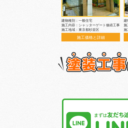
建物種別：一般住宅
建
施工内容：シャッターゲート修繕工事
施
施工地域：東京都杉並区
施
施工価格と詳細