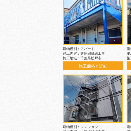
建物種別：アパート
建
施工内容：共用部修繕工事
施
施工地域：千葉県松戸市
施
施工価格と詳細
建物種別：マンション
建