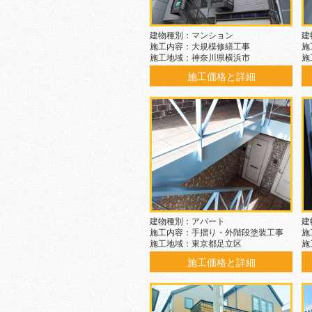
建物種別：マンション
建
施工内容：大規模修繕工事
施
施工地域：神奈川県横浜市
施
施工価格と詳細
建物種別：アパート
建
施工内容：手摺り・外階段塗装工事
施
施工地域：東京都足立区
施
施工価格と詳細