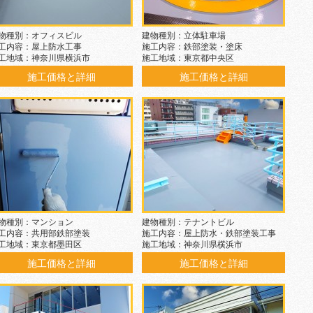
物種別：オフィスビル
建物種別：立体駐車場
工内容：屋上防水工事
施工内容：鉄部塗装・塗床
工地域：神奈川県横浜市
施工地域：東京都中央区
施工価格と詳細
施工価格と詳細
物種別：マンション
建物種別：テナントビル
工内容：共用部鉄部塗装
施工内容：屋上防水・鉄部塗装工事
工地域：東京都墨田区
施工地域：神奈川県横浜市
施工価格と詳細
施工価格と詳細