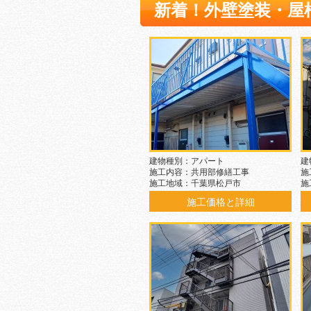
新着！外壁塗装・屋
建物種別：アパート
建
施工内容：共用部修繕工事
施
施工地域：千葉県松戸市
施
施工価格と詳細