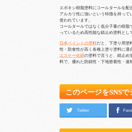
エポキシ樹脂塗料にコールタールを配
アルカリ性に強いという特徴を持って
使われています。
コールタールではなく低分子量の樹脂
っているため高性能な錆止め塗料とし
日本ペイントの塗料
だと、下塗り用塗
性・防食性が高く各種上塗り塗料に適
エスケー化研
の塗料で言うと、錆止め
料で、優れた防錆性・下地密着性・速
このページをSNS
Twitter
Fac