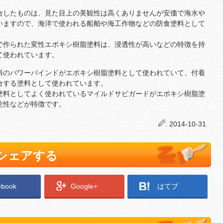
合したものは、見た目上の美観性は高くありませんが安価で海水や
いますので、海洋で使われる船舶や海工作物などの防食塗料として
で作られた変性エポキシ樹脂塗料は、浸透性が高いなどの特徴を持
て使われています。
料のパワーバインドがエポキシ樹脂塗料として使われていて、付着
合する塗料として使われています。
塗料としてよく使われているマイルドサビガードがエポキシ樹脂塗
乾性などが特徴です。
: 2014-10-31
でシェアする
ebook
Google+
はてブ