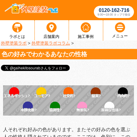
0120-162-716
9:00〜18:00 タップで発信
メニュー
ラボとは
店舗案内
施工事例
外壁塗装ラボ
>
外壁塗装ラボコラム
>
色の好みでわかるあなたの性格
人それぞれ好みの色があります。またその好みの色を選ぶ
人の性格も隠されているのです。ここでは、色別に、この