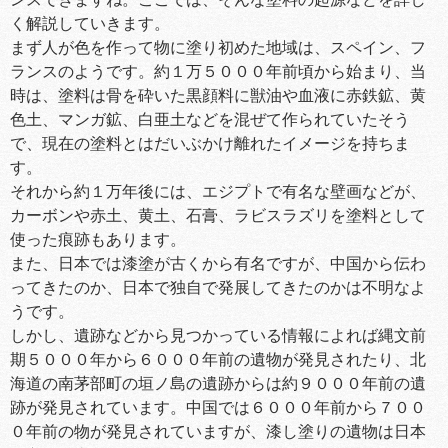
く解説していきます。
まず人が色を作って物に塗り初めた地域は、スペイン、フ
ランスのようです。約１万５０００年前頃から始まり、当
時は、塗料は骨を砕いた黒顔料に獣油や血液に赤鉄鉱、黄
色土、マンガ鉱、白亜土などを混ぜて作られていたそう
で、現在の塗料とはだいぶかけ離れたイメージを持ちま
す。
それから約１万年後には、エジプトで有名な壁画などが、
カーボンや赤土、黄土、石膏、ラビスラズリを塗料として
使った痕跡もあります。
また、日本では漆塗が古くから有名ですが、中国から伝わ
ってきたのか、日本で独自で発展してきたのかは不明なよ
うです。
しかし、遺跡などから見つかっている情報によれば縄文前
期５０００年から６０００年前の遺物が発見されたり、北
海道の南茅部町の垣ノ島の遺跡からは約９０００年前の遺
跡が発見されています。中国では６０００年前から７００
０年前の物が発見されていますが、漆し塗りの遺物は日本