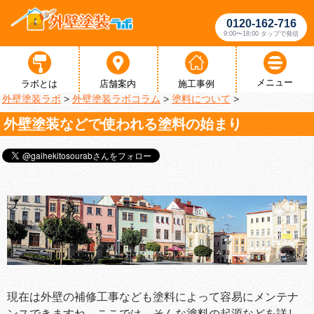
0120-162-716
9:00〜18:00 タップで発信
メニュー
ラボとは
店舗案内
施工事例
外壁塗装ラボ
>
外壁塗装ラボコラム
>
塗料について
>
外壁塗装などで使われる塗料の始まり
現在は外壁の補修工事なども塗料によって容易にメンテナ
ンスできますね。ここでは、そんな塗料の起源などを詳し