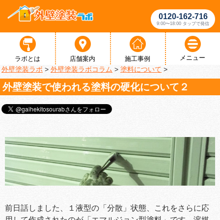
0120-162-716
9:00〜18:00 タップで発信
メニュー
ラボとは
店舗案内
施工事例
外壁塗装ラボ
>
外壁塗装ラボコラム
>
塗料について
>
外壁塗装で使われる塗料の硬化について２
前日話しました、１液型の「分散」状態、これをさらに応
用して作成されたのが「エマルジョン型塗料」です。溶媒