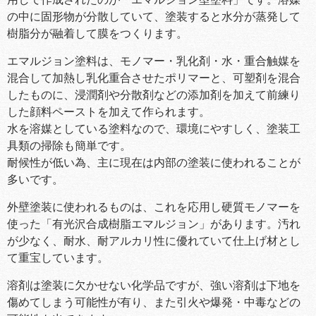
の中に固形物が分散していて、塗装すると水分が蒸発して
樹脂分が融着して膜をつくります。
エマルジョン塗料は、モノマー・乳化剤・水・重合触媒を
混合して加熱し乳化重合させたポリマーと、可塑剤を混合
したものに、浸潤剤や分散剤などの添加剤を加えて前練り
した顔料ペーストを加えて作られます。
水を溶媒としている塗料なので、環境にやすしく、塗装工
具類の掃除も簡単です。
耐候性が低い為、主に現在は内部の塗装に使われることが
多いです。
外壁塗装に使われるものは、これを応用し硬質モノマーを
使った「有光沢合成樹脂エマルジョン」があります。汚れ
が少なく、耐水、耐アルカリ性に優れていて仕上げ材とし
て重宝しています。
溶剤は塗装に欠かせない化学品ですが、強い溶剤は下地を
傷めてしまう可能性が有り、また引火や爆発・中毒などの