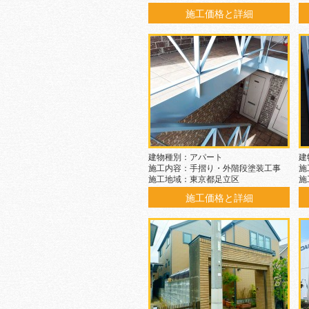
施工価格と詳細
建物種別：アパート
建
施工内容：手摺り・外階段塗装工事
施
施工地域：東京都足立区
施
施工価格と詳細