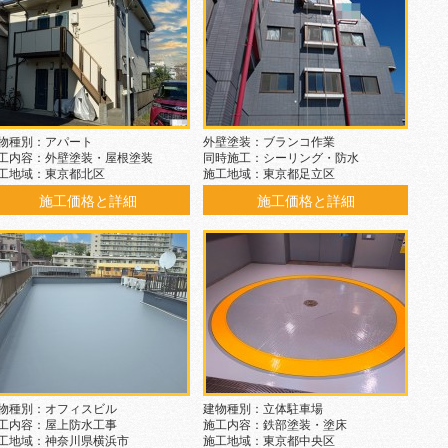
物種別：アパート
外壁塗装：ブランコ作業
工内容：外壁塗装・屋根塗装
同時施工：シーリング・防水
工地域：東京都北区
施工地域：東京都足立区
施工価格と詳細
施工価格と詳細
物種別：オフィスビル
建物種別：立体駐車場
工内容：屋上防水工事
施工内容：鉄部塗装・塗床
工地域：神奈川県横浜市
施工地域：東京都中央区