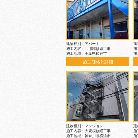
建物種別：アパート
建
施工内容：共用部修繕工事
施
施工地域：千葉県松戸市
施
施工価格と詳細
建物種別：マンション
建
施工内容：大規模修繕工事
施
施工地域：神奈川県横浜市
施