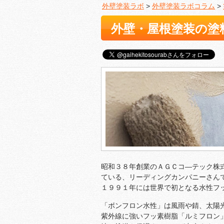
外壁塗装ラボ
>
外壁塗装ラボコラム
>
外壁・屋根塗装の塗
昭和３８年創業のＡＧＣコ―テック株
ている、リーディングカンパニーさん
１９９１年には世界で初となる水性フ
「ボンフロン水性」は風雨や錆、太陽
紫外線に強いフッ素樹脂「ルミフロン