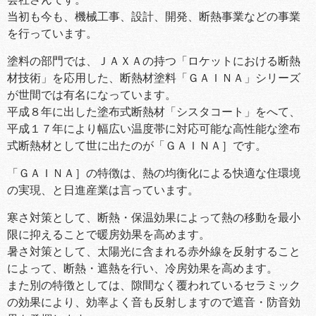
当初も今も、機械工事、設計、開発、断熱事業などの事業
を行っています。
塗料の部門では、ＪＡＸＡの持つ「ロケットにおける断熱
材技術」を応用した、断熱材塗料「ＧＡＩＮＡ」シリーズ
が世間では有名になっています。
平成８年に出した塗布式断熱材「シスタコート」をへて、
平成１７年により幅広い温度帯に対応可能な高性能な塗布
式断熱材として世に出たのが「ＧＡＩＮＡ］です。
「ＧＡＩＮＡ］の特徴は、熱の均衡化による快適な住環境
の実現、と日進産業は言っています。
寒さ対策として、断熱・保温効果によって熱の移動を最小
限に抑えることで暖房効果を高めます。
暑さ対策として、太陽光に含まれる赤外線を反射すること
によって、断熱・遮熱を行い、冷房効果を高めます。
また別の特徴としては、隙間なく覆われているセラミック
の効果により、効率よく音も反射しますので遮音・防音効