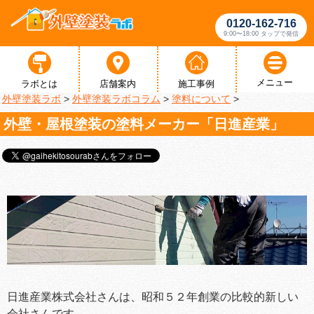
0120-162-716
9:00〜18:00 タップで発信
メニュー
ラボとは
店舗案内
施工事例
外壁塗装ラボ
>
外壁塗装ラボコラム
>
塗料について
>
外壁・屋根塗装の塗料メーカー「日進産業」
日進産業株式会社さんは、昭和５２年創業の比較的新しい
会社さんです。