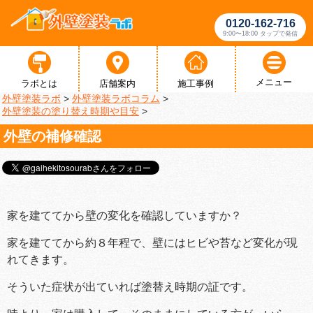
0120-162-716
9:00〜18:00 タップで発信
メニュー
ラボとは
店舗案内
施工事例
外壁塗装ラボ
>
外壁塗装ラボコラム
>
外壁塗装の塗り替え時期や目安
>
外壁の補修確認
家を建ててから壁の変化を確認していますか？
家を建ててから約８年程で、壁にはヒビや苔など変化が現
れてきます。
そういた症状が出ていれば塗替え時期の証です。