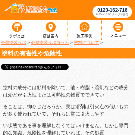
0120-162-716
9:00〜18:00 タップで発信
メニュー
ラボとは
店舗案内
施工事例
外壁塗装ラボ
>
外壁塗装ラボコラム
>
塗料について
>
塗料の有害性や危険性
塗料の成分には顔料を除いて、油・樹脂・溶剤などの成分
は殆どが引火性または可熱性の物質でできてい
ることは、御存じだろうか。実は溶剤は引火点の低いもの
が多く使われていて、それらは常に引火しやす
い状態である事を理解しなくてはいけません。しかし専門
的な知識、危険性を理解していれば、その処置