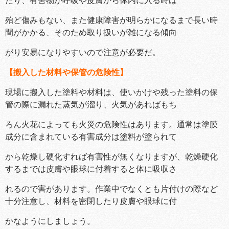
たり、有害物が呼吸や皮膚から体内に入る時は
殆ど傷みもない、また健康障害が明らかになるまで長い時
間がかかる、そのため取り扱いが雑になる傾向
がり安易になりやすいので注意が必要だ。
【搬入した材料や保管の危険性】
現場に搬入した塗料や材料は、使いかけや残った塗料の保
管の際に漏れた蒸気が溜り、火気があればもち
ろん火花によっても火災の危険性はあります。通常は塗膜
成分に含まれている有害成分は塗料が塗られて
から乾燥し硬化すれば有害性が無くなりますが、乾燥硬化
するまでは皮膚や眼球に付着すると体に吸収さ
れるので害があります。作業中でなくとも片付けの際など
十分注意し、材料を密閉したり皮膚や眼球に付
かなようにしましょう。