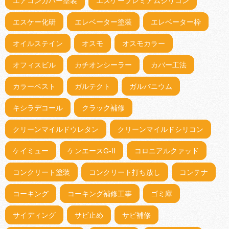
エアコンカバー塗装
エスケープレミアムシリコン
エスケー化研
エレベーター塗装
エレベーター枠
オイルステイン
オスモ
オスモカラー
オフィスビル
カチオンシーラー
カバー工法
カラーベスト
ガルテクト
ガルバニウム
キシラデコール
クラック補修
クリーンマイルドウレタン
クリーンマイルドシリコン
ケイミュー
ケンエースG-II
コロニアルクァッド
コンクリート塗装
コンクリート打ち放し
コンテナ
コーキング
コーキング補修工事
ゴミ庫
サイディング
サビ止め
サビ補修