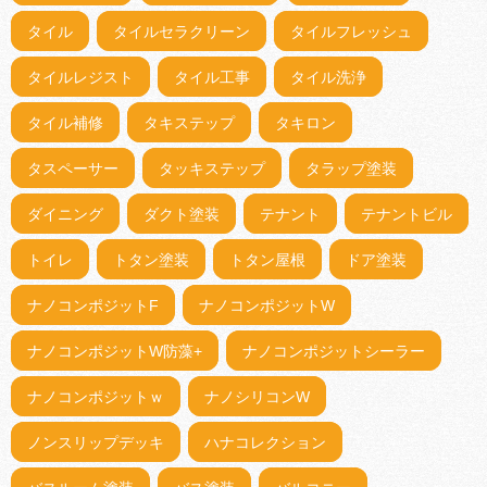
タイル
タイルセラクリーン
タイルフレッシュ
タイルレジスト
タイル工事
タイル洗浄
タイル補修
タキステップ
タキロン
タスペーサー
タッキステップ
タラップ塗装
ダイニング
ダクト塗装
テナント
テナントビル
トイレ
トタン塗装
トタン屋根
ドア塗装
ナノコンポジットF
ナノコンポジットW
ナノコンポジットW防藻+
ナノコンポジットシーラー
ナノコンポジットｗ
ナノシリコンW
ノンスリップデッキ
ハナコレクション