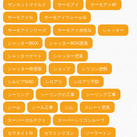
サンカットマイルド
サーモアイ
サーモアイ4F
サーモアイSi
サーモアイウォールSi
サーモアイシリーズ
サーモアイ水性Si
シャッター
シャッターBOX
シャッターBOX塗装
シャッターゲート
シャッター塗装
シャッター枠塗装
ショップ
シリコン塗料
シルビアNAD
シロアリ
シロアリ予防
シーリング
シーリングの工事
シーリング工事
シール
シール工事
ジム
スレート塗装
スーパーガルテクト
スーパーシリコンルーフ
セラタイトSi
セラミシリコン
ソーラートン