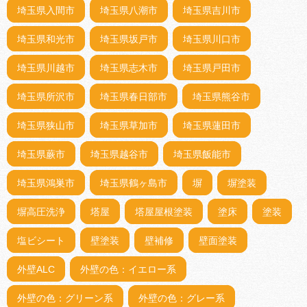
埼玉県入間市
埼玉県八潮市
埼玉県吉川市
埼玉県和光市
埼玉県坂戸市
埼玉県川口市
埼玉県川越市
埼玉県志木市
埼玉県戸田市
埼玉県所沢市
埼玉県春日部市
埼玉県熊谷市
埼玉県狭山市
埼玉県草加市
埼玉県蓮田市
埼玉県蕨市
埼玉県越谷市
埼玉県飯能市
埼玉県鴻巣市
埼玉県鶴ヶ島市
塀
塀塗装
塀高圧洗浄
塔屋
塔屋屋根塗装
塗床
塗装
塩ビシート
壁塗装
壁補修
壁面塗装
外壁ALC
外壁の色：イエロー系
外壁の色：グリーン系
外壁の色：グレー系