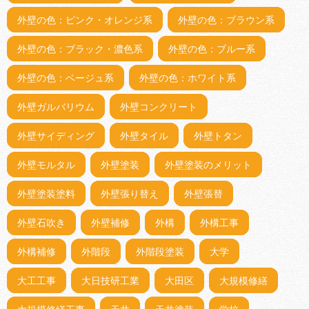
外壁の色：ピンク・オレンジ系
外壁の色：ブラウン系
外壁の色：ブラック・濃色系
外壁の色：ブルー系
外壁の色：ベージュ系
外壁の色：ホワイト系
外壁ガルバリウム
外壁コンクリート
外壁サイディング
外壁タイル
外壁トタン
外壁モルタル
外壁塗装
外壁塗装のメリット
外壁塗装塗料
外壁張り替え
外壁張替
外壁石吹き
外壁補修
外構
外構工事
外構補修
外階段
外階段塗装
大学
大工工事
大日技研工業
大田区
大規模修繕