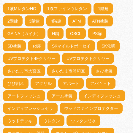
1液MレタンHG
1液ファインウレタン
1階建
2階建
3階建
4階建
ATM
ATN塗装
GAINA（ガイナ）
H鋼
OSCL
PS扉
SD塗装
sd扉
SKマイルドボーセイ
SK化研
UVプロテクト4Fクリヤー
UVプロテクトクリヤー
さいたま市大宮区
さいたま市浦和区
さび塗装
ひび割れ
アクリル
アパート
アパ＾－ト
アートフレッシュ
アーム塗装
インディフレッシュ
インディフレッシュセラ
ウッドステインプロテクター
ウッドデッキ
ウレタン
ウレタン防水