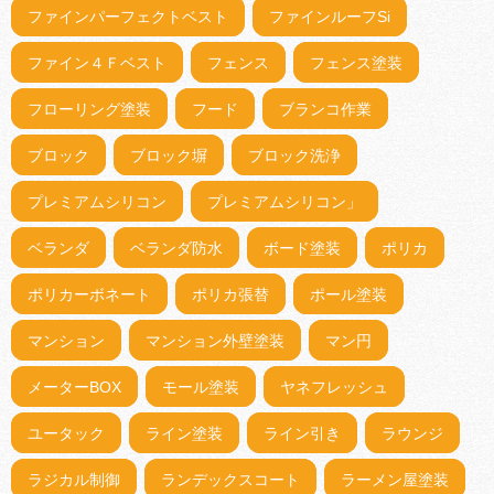
ファインパーフェクトベスト
ファインルーフSi
ファイン４Ｆベスト
フェンス
フェンス塗装
フローリング塗装
フード
ブランコ作業
ブロック
ブロック塀
ブロック洗浄
プレミアムシリコン
プレミアムシリコン」
ベランダ
ベランダ防水
ボード塗装
ポリカ
ポリカーボネート
ポリカ張替
ポール塗装
マンション
マンション外壁塗装
マン円
メーターBOX
モール塗装
ヤネフレッシュ
ユータック
ライン塗装
ライン引き
ラウンジ
ラジカル制御
ランデックスコート
ラーメン屋塗装