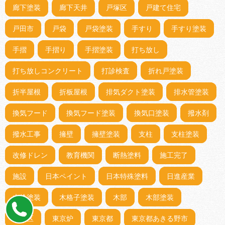
廊下塗装
廊下天井
戸塚区
戸建て住宅
戸田市
戸袋
戸袋塗装
手すり
手すり塗装
手摺
手摺り
手摺塗装
打ち放し
打ち放しコンクリート
打診検査
折れ戸塗装
折半屋根
折板屋根
排気ダクト塗装
排水管塗装
換気フード
換気フード塗装
換気口塗装
撥水剤
撥水工事
擁壁
擁壁塗装
支柱
支柱塗装
改修ドレン
教育機関
断熱塗料
施工完了
施設
日本ペイント
日本特殊塗料
日進産業
木枠塗装
木格子塗装
木部
木部塗装
杉並区
東京炉
東京都
東京都あきる野市