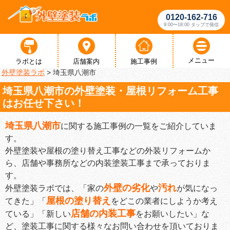
0120-162-716
9:00〜18:00 タップで発信
メニュー
ラボとは
店舗案内
施工事例
外壁塗装ラボ
>
埼玉県八潮市
埼玉県八潮市の外壁塗装・屋根リフォーム工事
はお任せ下さい！
埼玉県八潮市
に関する施工事例の一覧をご紹介していま
す。
外壁塗装や屋根の塗り替え工事などの外装リフォームか
ら、店舗や事務所などの内装塗装工事まで承っておりま
す。
外壁の劣化
汚れ
外壁塗装ラボでは、「家の
や
が気になっ
屋根の塗り替え
てきた」「
をどこの業者にしようか考え
店舗の内装工事
ている」「新しい
をお願いしたい」な
ど、塗装工事に関する様々なお問い合わせを頂いておりま