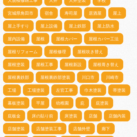
大規模修繕工事
天井
天井塗装
学校
宮城県角田市
宿舎
寿司屋
居酒屋
屋上
屋上手すり
屋上設備
屋上鉄部
屋上防水
屋内設備
屋根
屋根カバー
屋根カバー工法
屋根リフォーム
屋根修理
屋根吹き替え
屋根塗装
屋根工事
屋根新設
屋根葺き替え
屋根裏鉄部
屋根裏鉄部塗装
川口市
川崎市
工場
工場塗装
左官工事
巾木塗装
帯塗装
幕板塗装
平屋
幼稚園
庇
庇塗装
庇板金
床の貼り前
床塗装
店舗
店舗内装
店舗塗装
店舗塗装工事
店舗外壁
廊下