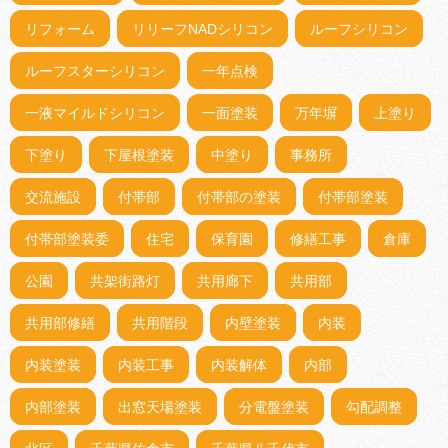
リフォーム
リリーフNADシリコン
ルーフシリコン
ルーフスターシリコン
一年点検
一液マイルドシリコン
一面塗装
万年塀
上塗り
下塗り
下屋根塗装
中塗り
事務所
交流施設
付帯部
付帯部の塗装
付帯部塗装
付帯部塗装委
住宅
保育園
修繕工事
倉庫
公園
共架街路灯
共用廊下
共用部
共用部修繕
共用階段
内壁塗装
内装
内装塗装
内装工事
内装解体
内部
内部塗装
出窓天場塗装
分電盤塗装
勾配調整