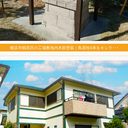
横浜市鶴見区の工場敷地内木部塗装｜鳥居柱4本をキシラ･･･