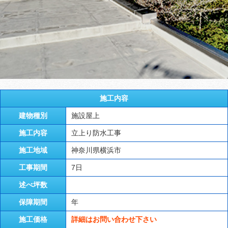
施工内容
建物種別
施設屋上
施工内容
立上り防水工事
施工地域
神奈川県横浜市
工事期間
7日
述べ坪数
保障期間
年
施工価格
詳細はお問い合わせ下さい