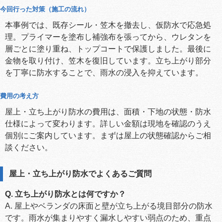
今回行った対策（施工の流れ）
本事例では、既存シール・笠木を撤去し、仮防水で応急処
理。プライマーを塗布し補強布を張ってから、ウレタンを
層ごとに塗り重ね、トップコートで保護しました。最後に
金物を取り付け、笠木を復旧しています。立ち上がり部分
を丁寧に防水することで、雨水の浸入を抑えています。
費用の考え方
屋上・立ち上がり防水の費用は、面積・下地の状態・防水
仕様によって変わります。詳しい金額は現地を確認のうえ
個別にご案内しています。まずは屋上の状態確認からご相
談ください。
屋上・立ち上がり防水でよくあるご質問
Q. 立ち上がり防水とは何ですか？
A. 屋上やベランダの床面と壁が立ち上がる境目部分の防水
です。雨水が集まりやすく漏水しやすい弱点のため、重点