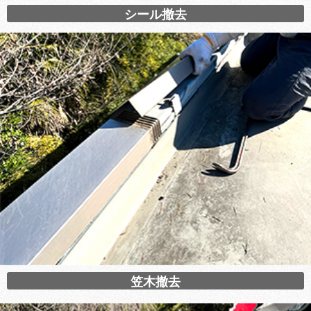
シール撤去
笠木撤去