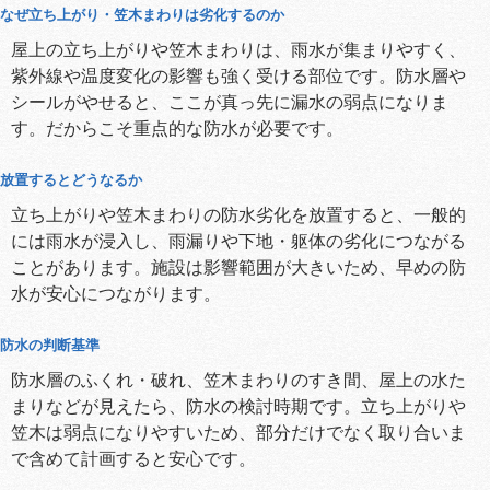
なぜ立ち上がり・笠木まわりは劣化するのか
屋上の立ち上がりや笠木まわりは、雨水が集まりやすく、
紫外線や温度変化の影響も強く受ける部位です。防水層や
シールがやせると、ここが真っ先に漏水の弱点になりま
す。だからこそ重点的な防水が必要です。
放置するとどうなるか
立ち上がりや笠木まわりの防水劣化を放置すると、一般的
には雨水が浸入し、雨漏りや下地・躯体の劣化につながる
ことがあります。施設は影響範囲が大きいため、早めの防
水が安心につながります。
防水の判断基準
防水層のふくれ・破れ、笠木まわりのすき間、屋上の水た
まりなどが見えたら、防水の検討時期です。立ち上がりや
笠木は弱点になりやすいため、部分だけでなく取り合いま
で含めて計画すると安心です。