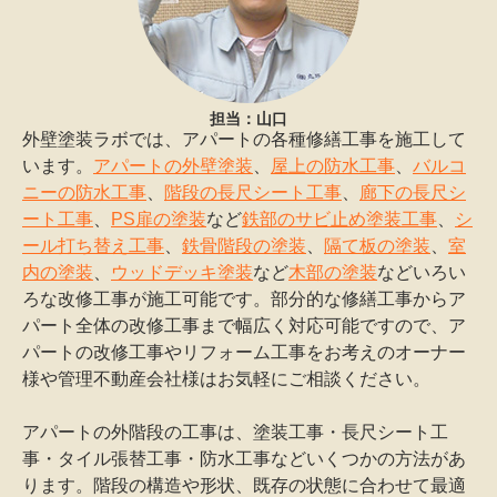
担当：山口
外壁塗装ラボでは、アパートの各種修繕工事を施工して
います。
アパートの外壁塗装
、
屋上の防水工事
、
バルコ
ニーの防水工事
、
階段の長尺シート工事
、
廊下の長尺シ
ート工事
、
PS扉の塗装
など
鉄部のサビ止め塗装工事
、
シ
ール打ち替え工事
、
鉄骨階段の塗装
、
隔て板の塗装
、
室
内の塗装
、
ウッドデッキ塗装
など
木部の塗装
などいろい
ろな改修工事が施工可能です。部分的な修繕工事からア
パート全体の改修工事まで幅広く対応可能ですので、ア
パートの改修工事やリフォーム工事をお考えのオーナー
様や管理不動産会社様はお気軽にご相談ください。
アパートの外階段の工事は、塗装工事・長尺シート工
事・タイル張替工事・防水工事などいくつかの方法があ
ります。階段の構造や形状、既存の状態に合わせて最適