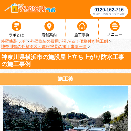
0120-162-716
9:00〜18:00 タップで発信
メニュー
ラボとは
店舗案内
施工事例
外壁塗装ラボ
>
外壁塗装の費用が分かる！価格付き施工例
>
神奈川県の外壁塗装・屋根塗装の施工事例一覧
>
神奈川県横浜市の施設屋上立ち上がり防水工事
の施工事例
施工後