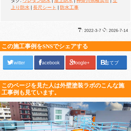
タグ:
ウレタン防水
|
屋上防水
|
神奈川県横浜市
|
立
上り防水
|
長尺シート
|
防水工事
: 2022-3-7
: 2026-7-14
この施工事例をSNSでシェアする
Twitter
Facebook
Google+
はてブ
このページを見た人は外壁塗装ラボのこんな施
工事例も見ています。