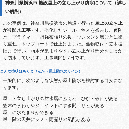
神奈川県横浜市 施設屋上の立ち上がり防水について（詳し
い解説）
この事例は、神奈川県横浜市の施設で行った
屋上の立ち上
がり防水工事
です。劣化したシール・笠木を撤去し、仮防
水・プライマー・補強布張りの後、ウレタンを層ごとに塗
り重ね、トップコートで仕上げました。金物取付・笠木復
旧まで行い、雨水が集まりやすい立ち上がり部分をしっか
り防水しています。工事期間は7日です。
こんな症状はありませんか（屋上防水のサイン）
一般的に、次のような状態が屋上防水を検討する目安にな
ります。
屋上・立ち上がりの防水層にふくれ・ひび・破れがある
笠木のまわりやジョイントにすき間・サビがある
屋上に水たまりができる
最上階の天井にシミ・雨漏りの気配がある