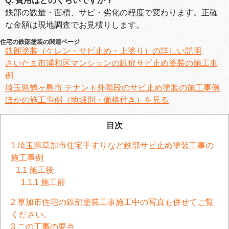
Q. 費用はどのくらいですか？
鉄部の数量・面積、サビ・劣化の程度で変わります。正確
な金額は現地調査でお見積りします。
住宅の鉄部塗装の関連ページ
鉄部塗装（ケレン・サビ止め・上塗り）の詳しい説明
さいたま市浦和区マンションの鉄扉サビ止め塗装の施工事
例
埼玉県鶴ヶ島市 テナント外階段のサビ止め塗装の施工事例
ほかの施工事例（地域別・価格付き）を見る
目次
1
埼玉県草加市住宅手すりなど鉄部サビ止め塗装工事の
施工事例
1.1
施工後
1.1.1
施工前
2
草加市住宅の鉄部塗装工事施工中の写真も併せてご覧
ください。
3
この工事の要点