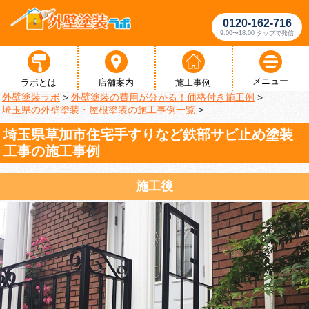
0120-162-716
9:00〜18:00 タップで発信
メニュー
ラボとは
店舗案内
施工事例
外壁塗装ラボ
>
外壁塗装の費用が分かる！価格付き施工例
>
埼玉県の外壁塗装・屋根塗装の施工事例一覧
>
埼玉県草加市住宅手すりなど鉄部サビ止め塗装
工事の施工事例
施工後