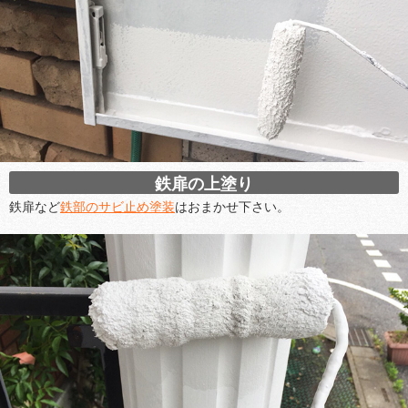
鉄扉の上塗り
鉄扉など
鉄部のサビ止め塗装
はおまかせ下さい。