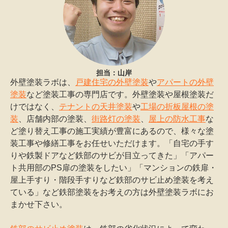
担当：山岸
外壁塗装ラボは、
戸建住宅の外壁塗装
や
アパートの外壁
塗装
など塗装工事の専門店です。外壁塗装や屋根塗装だ
けではなく、
テナントの天井塗装
や
工場の折板屋根の塗
装
、店舗内部の塗装、
街路灯の塗装
、
屋上の防水工事
な
ど塗り替え工事の施工実績が豊富にあるので、様々な塗
装工事や修繕工事をお任せいただけます。「自宅の手す
りや鉄製ドアなど鉄部のサビが目立ってきた」「アパー
ト共用部のPS扉の塗装をしたい」「マンションの鉄扉・
屋上手すり・階段手すりなど鉄部のサビ止め塗装を考え
ている」など鉄部塗装をお考えの方は外壁塗装ラボにお
まかせ下さい。