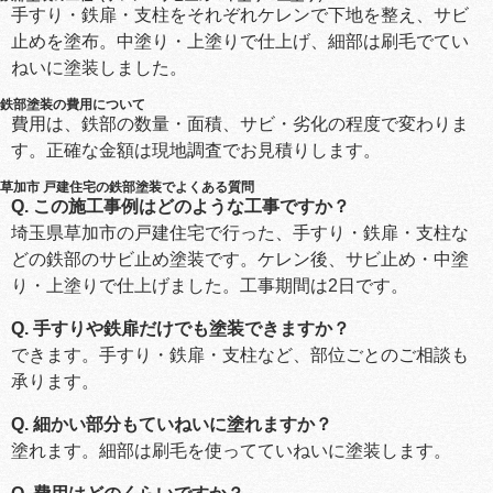
手すり・鉄扉・支柱をそれぞれケレンで下地を整え、サビ
止めを塗布。中塗り・上塗りで仕上げ、細部は刷毛でてい
ねいに塗装しました。
鉄部塗装の費用について
費用は、鉄部の数量・面積、サビ・劣化の程度で変わりま
す。正確な金額は現地調査でお見積りします。
草加市 戸建住宅の鉄部塗装でよくある質問
Q. この施工事例はどのような工事ですか？
埼玉県草加市の戸建住宅で行った、手すり・鉄扉・支柱な
どの鉄部のサビ止め塗装です。ケレン後、サビ止め・中塗
り・上塗りで仕上げました。工事期間は2日です。
Q. 手すりや鉄扉だけでも塗装できますか？
できます。手すり・鉄扉・支柱など、部位ごとのご相談も
承ります。
Q. 細かい部分もていねいに塗れますか？
塗れます。細部は刷毛を使ってていねいに塗装します。