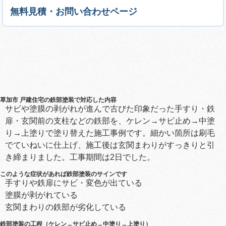
無料見積・お問い合わせページ
草加市 戸建住宅の鉄部塗装で対応した内容
サビや塗膜の剥がれが進んで古びた印象だった手すり・鉄
扉・玄関前の支柱などの鉄部を、ケレン→サビ止め→中塗
り→上塗りで塗り替えた施工事例です。細かい箇所は刷毛
でていねいに仕上げ、施工後は玄関まわりがすっきりと引
き締まりました。工事期間は2日でした。
このような症状があれば鉄部塗装のサインです
手すりや鉄扉にサビ・変色が出ている
塗膜が剥がれている
玄関まわりの鉄部が劣化している
鉄部塗装の工程（ケレン→サビ止め→中塗り→上塗り）