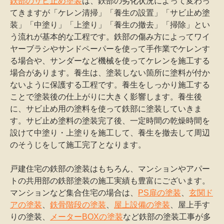
鉄部のサビ止め塗装
は、鉄部の劣化状況によって変わっ
てきますが「ケレン清掃」「養生の設置」「サビ止め塗
装」「中塗り」「上塗り」「養生の撤去」「掃除」とい
う流れが基本的な工程です。鉄部の傷み方によってワイ
ヤーブラシやサンドペーパーを使って手作業でケレンす
る場合や、サンダーなど機械を使ってケレンを施工する
場合があります。養生は、塗装しない箇所に塗料が付か
ないように保護する工程です。養生をしっかり施工する
ことで塗装後の仕上がりに大きく影響します。養生後
に、サビ止め用の塗料を使って鉄部に塗装していきま
す。サビ止め塗料の塗装完了後、一定時間の乾燥時間を
設けて中塗り・上塗りを施工して、養生を撤去して周辺
のそうじをして施工完了となります。
戸建住宅の鉄部の塗装はもちろん、マンションやアパー
トの共用部の鉄部塗装の施工実績も豊富にございます。
マンションなど集合住宅の場合は、
PS扉の塗装
、
玄関ド
アの塗装
、
鉄骨階段の塗装
、
屋上設備の塗装
、屋上手す
りの塗装、
メーターBOXの塗装
など鉄部の塗装工事が多