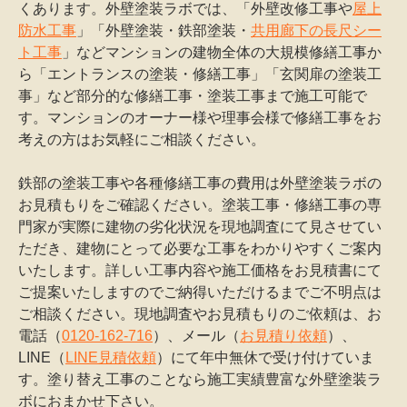
くあります。外壁塗装ラボでは、「外壁改修工事や
屋上
防水工事
」「外壁塗装・鉄部塗装・
共用廊下の長尺シー
ト工事
」などマンションの建物全体の大規模修繕工事か
ら「エントランスの塗装・修繕工事」「玄関扉の塗装工
事」など部分的な修繕工事・塗装工事まで施工可能で
す。マンションのオーナー様や理事会様で修繕工事をお
考えの方はお気軽にご相談ください。
鉄部の塗装工事や各種修繕工事の費用は外壁塗装ラボの
お見積もりをご確認ください。塗装工事・修繕工事の専
門家が実際に建物の劣化状況を現地調査にて見させてい
ただき、建物にとって必要な工事をわかりやすくご案内
いたします。詳しい工事内容や施工価格をお見積書にて
ご提案いたしますのでご納得いただけるまでご不明点は
ご相談ください。現地調査やお見積もりのご依頼は、お
電話（
0120-162-716
）、メール（
お見積り依頼
）、
LINE（
LINE見積依頼
）にて年中無休で受け付けていま
す。塗り替え工事のことなら施工実績豊富な外壁塗装ラ
ボにおまかせ下さい。