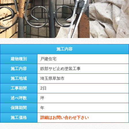
施工内容
建物種別
戸建住宅
施工内容
鉄部サビ止め塗装工事
施工地域
埼玉県草加市
工事期間
2日
述べ坪数
坪
保障期間
年
施工価格
詳細はお問い合わせ下さい