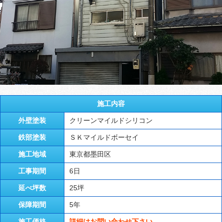
施工内容
外壁塗装
クリーンマイルドシリコン
鉄部塗装
ＳＫマイルドボーセイ
施工地域
東京都墨田区
工事期間
6日
延べ坪数
25坪
保障期間
5年
施工価格
詳細はお問い合わせ下さい