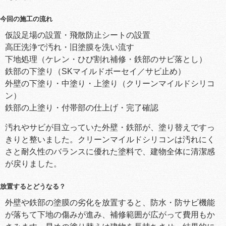
今回の施工の流れ
仮設足場の設置・飛散防止シートの設置
高圧洗浄で汚れ・旧塗膜を洗い流す
下地処理（ケレン・ひび割れ補修・鉄部のサビ落とし）
鉄部の下塗り（SKマイルドボーセイ／サビ止め）
外壁の下塗り・中塗り・上塗り（クリーンマイルドシリコ
ン）
鉄部の上塗り・付帯部の仕上げ・完了確認
汚れやサビが目立っていた外壁・鉄部が、塗り替えですっ
きりと整いました。クリーンマイルドシリコンは汚れにく
さと耐久性のバランスに優れた塗料で、建物全体に清潔感
が戻りました。
放置するとどうなる？
外壁や鉄部の塗膜の劣化を放置すると、防水・防サビ機能
が落ちて下地の傷みが進み、補修範囲が広がって費用もか