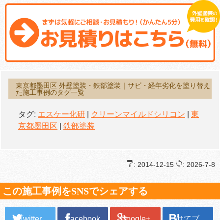
東京都墨田区 外壁塗装・鉄部塗装｜サビ・経年劣化を塗り替え
た施工事例のタグ一覧
タグ:
エスケー化研
|
クリーンマイルドシリコン
|
東
京都墨田区
|
鉄部塗装
: 2014-12-15
: 2026-7-8
この施工事例をSNSでシェアする
Twitter
Facebook
Google+
はてブ