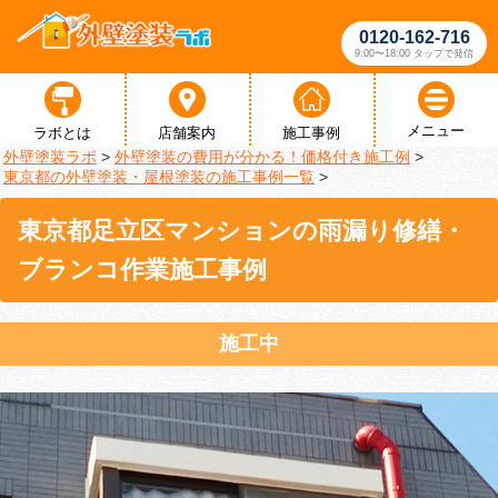
0120-162-716
9:00〜18:00 タップで発信
メニュー
ラボとは
店舗案内
施工事例
外壁塗装ラボ
>
外壁塗装の費用が分かる！価格付き施工例
>
東京都の外壁塗装・屋根塗装の施工事例一覧
>
東京都足立区マンションの雨漏り修繕・
ブランコ作業施工事例
施工中