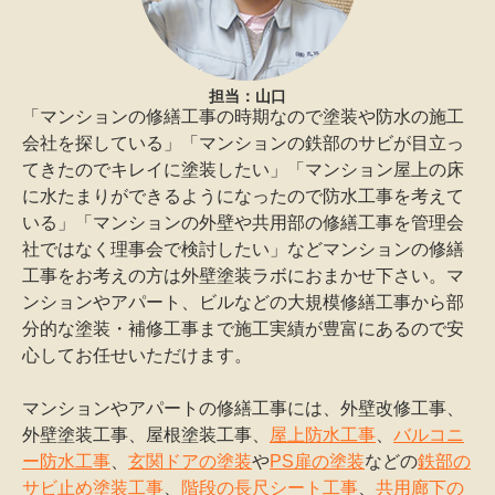
担当：山口
「マンションの修繕工事の時期なので塗装や防水の施工
会社を探している」「マンションの鉄部のサビが目立っ
てきたのでキレイに塗装したい」「マンション屋上の床
に水たまりができるようになったので防水工事を考えて
いる」「マンションの外壁や共用部の修繕工事を管理会
社ではなく理事会で検討したい」などマンションの修繕
工事をお考えの方は外壁塗装ラボにおまかせ下さい。マ
ンションやアパート、ビルなどの大規模修繕工事から部
分的な塗装・補修工事まで施工実績が豊富にあるので安
心してお任せいただけます。
マンションやアパートの修繕工事には、外壁改修工事、
外壁塗装工事、屋根塗装工事、
屋上防水工事
、
バルコニ
ー防水工事
、
玄関ドアの塗装
や
PS扉の塗装
などの
鉄部の
サビ止め塗装工事
、
階段の長尺シート工事
、
共用廊下の