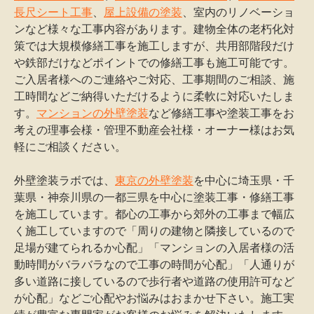
長尺シート工事
、
屋上設備の塗装
、室内のリノベーショ
ンなど様々な工事内容があります。建物全体の老朽化対
策では大規模修繕工事を施工しますが、共用部階段だけ
や鉄部だけなどポイントでの修繕工事も施工可能です。
ご入居者様へのご連絡やご対応、工事期間のご相談、施
工時間などご納得いただけるように柔軟に対応いたしま
す。
マンションの外壁塗装
など修繕工事や塗装工事をお
考えの理事会様・管理不動産会社様・オーナー様はお気
軽にご相談ください。
外壁塗装ラボでは、
東京の外壁塗装
を中心に埼玉県・千
葉県・神奈川県の一都三県を中心に塗装工事・修繕工事
を施工しています。都心の工事から郊外の工事まで幅広
く施工していますので「周りの建物と隣接しているので
足場が建てられるか心配」「マンションの入居者様の活
動時間がバラバラなので工事の時間が心配」「人通りが
多い道路に接しているので歩行者や道路の使用許可など
が心配」などご心配やお悩みはおまかせ下さい。施工実