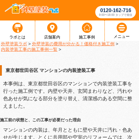
0120-162-716
9:00〜18:00 タップで発信
メニュー
ラボとは
店舗案内
施工事例
外壁塗装ラボ
>
外壁塗装の費用が分かる！価格付き施工例
>
内装塗装工事の施工事例一覧
>
東京都世田谷区 マンションの内装塗装工事
本事例は、東京都世田谷区のマンションで内装塗装工事を
行った施工例です。内壁や天井、玄関まわりなど、汚れや
色あせが気になる部分を塗り替え、清潔感のある空間に整
えました。
施工前の状態と、この工事が必要だった理由
マンションの内装は、年月とともに壁や天井に汚れ・色あ
せが生じます。とくに共用部や空室のリフォームでは、次