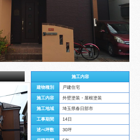
施工内容
建物種別
戸建住宅
施工内容
外壁塗装・屋根塗装
施工地域
埼玉県春日部市
工事期間
14日
述べ坪数
30坪